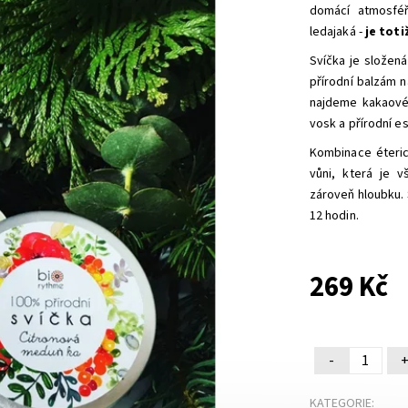
domácí atmosféř
ledajaká -
je tot
Svíčka je složená
přírodní balzám n
najdeme kakaové 
vosk a přírodní es
Kombinace éteric
vůni, která je 
zároveň hloubku. 
12 hodin.
269 Kč
-
KATEGORIE: