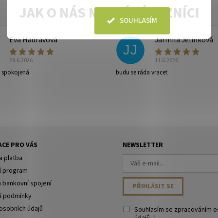
SOUHLASÍM
Eva Hadravová
Jarmila Jelínková
JJ
28.6.2026
11.6.2026
e spokojená
budu se ráda vracet
ny osobních údajů
.
CE PRO VÁS
NEWSLETTER
a platba
í program
a bankovní spojení
í podmínky
osobních údajů
Souhlasím se
zpracováním o
údajů
.