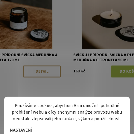
J PŘÍRODNÍ SVÍČKA MEDUŇKA A
SVÍČKUJ PŘÍRODNÍ SVÍČKA V PL
ELA 120 ML
MEDUŇKA A CITRONELA 50 ML
169 Kč
DETAIL
Používáme cookies, abychom Vám umožnili pohodlné
prohlížení webu a díky anonymní analýze provozu webu
neustále zlepšovali jeho funkce, výkon a použitelnost.
NASTAVENÍ