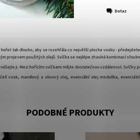
Dotaz
 hořet tak dlouho, aby se rozehřála co největší plocha vosku - předejdet
ným projevem použitých olejů. Svíčka se nejlépe zhasíná kombinací sfouk
enášejte ji. Mezi hořícími svíčkami mějte dostatečnou vzdálenost. Svíčky 
í vosk, mandlový a olivový olej, esenciální olej meduňka, esenciální ol
PODOBNÉ PRODUKTY
ost:
Momentálně vyprodáno
Dostupnost:
Skladem
Svíčkuj
Značka:
Svíčkuj