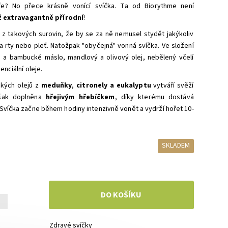
e? No přece krásně vonící svíčka. Ta od Biorythme není
iž extravagantně přírodní
!
 z takových surovin, že by se za ně nemusel stydět jakýkoliv
a rty nebo pleť. Natožpak "obyčejná" vonná svíčka. Ve složení
a bambucké máslo, mandlový a olivový olej, nebělený včelí
enciální oleje.
kých olejů z
meduňky
,
citronely a eukalyptu
vytváří svěží
však doplněna
hřejivým hřebíčkem
, díky kterému dostává
Svíčka začne během hodiny intenzivně vonět a vydrží hořet 10-
SKLADEM
+
Zdravé svíčky