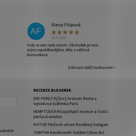
Alena Filipová
AF
28.5.2026
Vzdy se sem rada vracim. Obchudek je mezi
mými nejoblíbenějšími. Mila a vstřícná
komunikace.
Zobrazit další hodnocení
RECENZE BLOGEREK
ERE PEREZ Rýžový bronzer Roma a
tapioková tvářenka Paris
HEMPTOUCH Rozjasňující esence a čistící
pleťová emulze
KVITOK Pleťové sérum Rostlinný kolagen
sobních
TABITHA Kondicionér Golden Citrus 4v1