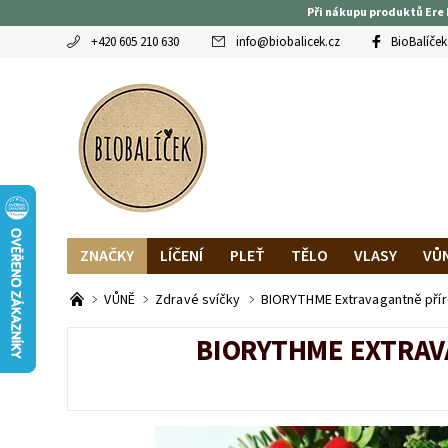
Při nákupu produktů Ere 
+420 605 210 630
info
@
biobalicek.cz
BioBalíček
ZNAČKY
LÍČENÍ
PLEŤ
TĚLO
VLASY
VŮ
OBLÍBENCI
MAGAZÍN
RECENZE BLOGEREK
DO
VŮNĚ
Zdravé svíčky
BIORYTHME Extravagantně příro
BIORYTHME EXTRAV