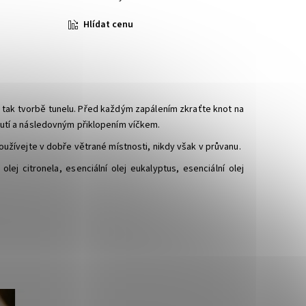
Hlídat cenu
e tak tvorbě tunelu. Před každým zapálením zkraťte knot na
nutí a následovným přiklopením víčkem.
používejte v dobře větrané místnosti, nikdy však v průvanu.
ej citronela, esenciální olej eukalyptus, esenciální olej