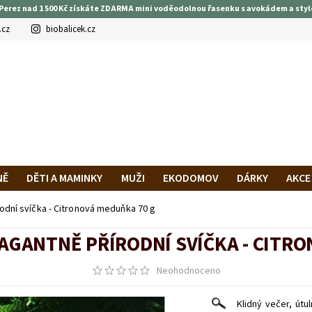
Perez nad 1 500 Kč získáte ZDARMA mini voděodolnou řasenku s avokádem a styl
.cz
biobalicek.cz
NĚ
DĚTI A MAMINKY
MUŽI
EKODOMOV
DÁRKY
AKCE
PRAVA A PLATBA
HODNOCENÍ OBCHODU
VĚRNOSTNÍ PROG
dní svíčka - Citronová meduňka 70 g
AGANTNĚ PŘÍRODNÍ SVÍČKA - CITRO
Neohodnoceno
Klidný večer, útu