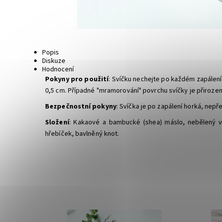
Popis
Diskuze
Hodnocení
Pokyny pro použití
: Svíčku nechejte po každém zapálení
0,5 cm. Případné "mramorování" povrchu svíčky je přiroze
Bezpečnostní pokyny
: Svíčka je po zapálení horká, nepř
Složení
: Kakaové a bambucké (shea) máslo, nebělený včel
hřebíček, bavlněný knot.
Dostupnost:
Skladem
Dostupn
Značka:
Biorythme
Značka: