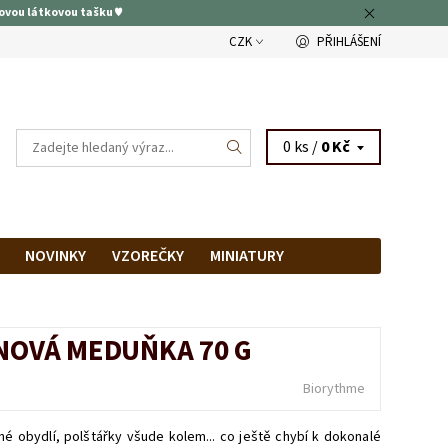
ovou látkovou tašku ♥
CZK
PŘIHLÁŠENÍ
0 ks /
0 Kč
NOVINKY
VZOREČKY
MINIATURY
RAM
PRODEJNA
NOVÁ MEDUŇKA 70 G
Biorythme
lné obydlí, polštářky všude kolem... co ještě chybí k dokonalé