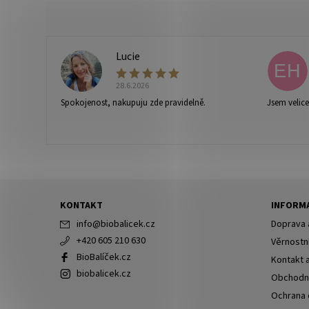
Lucie
L
EH
28.6.2026
Spokojenost, nakupuju zde pravidelně.
Jsem velic
Vaše osobní údaje budou zpracovány dle
podmínek ochra
KONTAKT
INFORMA
info
@
biobalicek.cz
Doprava 
+420 605 210 630
Věrnostn
BioBalíček.cz
Kontakt 
biobalicek.cz
Obchodn
Ochrana 