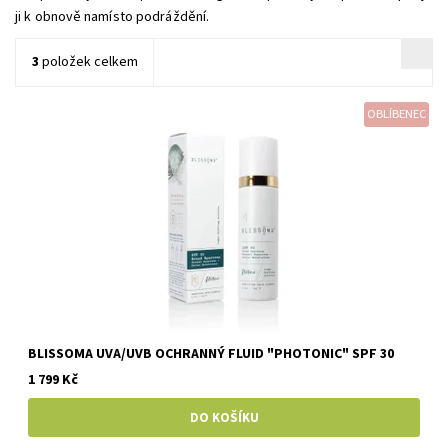
ji k obnově namísto podráždění.
3
položek celkem
OBLÍBENEC
BLISSOMA UVA/UVB OCHRANNÝ FLUID "PHOTONIC" SPF 30
1 799 Kč