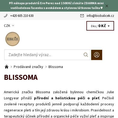
Při nákupu produktů Ere Perez nad 1 500 Kč získáte ZDARMA mini
voděodolnou řasenku s avokádem a stylovou látkovou tašku ♥
+420 605 210 630
info
@
biobalicek.cz
0 Kč
CZK
0 ks /
Prodávané značky
Blissoma
BLISSOMA
Americká značka Blissoma založená bylinnou chemičkou Julie
Longyear přináší
přírodní a holistickou péči o pleť
. Pečlivě
zvolené receptury produktů
jemně podporují každodenní procesy
regenerace pleti a tím její zdravou krásu i mikrobiom. Pravidelnost a
terapeutický účinek přírodní a organické péče vyživí pleť a inspiruje