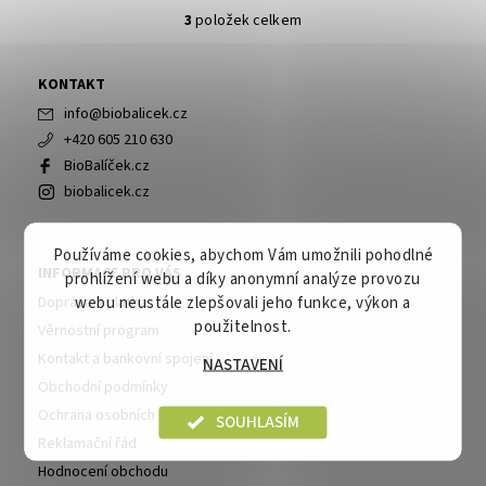
3
položek celkem
KONTAKT
info
@
biobalicek.cz
+420 605 210 630
BioBalíček.cz
biobalicek.cz
Používáme cookies, abychom Vám umožnili pohodlné
INFORMACE PRO VÁS
prohlížení webu a díky anonymní analýze provozu
webu neustále zlepšovali jeho funkce, výkon a
Doprava a platba
použitelnost.
Věrnostní program
Kontakt a bankovní spojení
NASTAVENÍ
Obchodní podmínky
Ochrana osobních údajů
SOUHLASÍM
Reklamační řád
Hodnocení obchodu