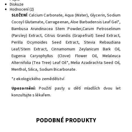
Diskuze
Hodnocení (2)
SLOŽENÍ
: Calcium Carbonate, Aqua (Water), Glycerin, Sodium
Cocoyl Glutamate, Carrageenan, Aloe Barbadensis Leaf Gel*,
Bambusa Arundinacea Stem Powder,Carum Petroselinum
(Parsley) Extract, Citrus Grandis (Grapefruit) Seed Extract,
Perilla Ocymoides Seed Extract, Stevia Rebaudiana
Leaf/Stem Extract, Cinnamomum Zeylanicum Bark Oil,
Eugenia Caryophyllus (Clove) Flower Oil, Melaleuca
Alternifolia (Tea Tree) Leaf Oil*, Melia Azadirachta Seed Oil,
Menthol, Silica, Sodium Bicarbonate.
*z ekologického zemědělství
Upozornění:
Použití pasty u dětí mladších dvou let
konzultujte s lékařem.
PODOBNÉ PRODUKTY