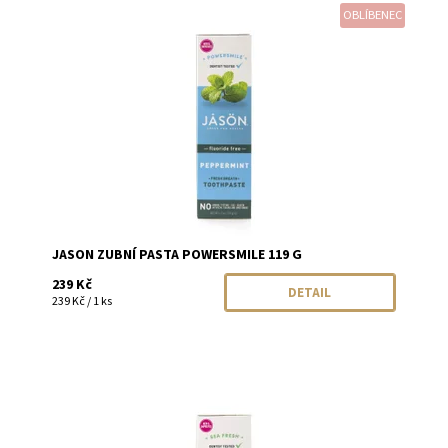
OBLÍBENEC
Dostupnost:
Momentálně vyprodáno
Značka:
JASON
JASON ZUBNÍ PASTA POWERSMILE 119 G
239 Kč
DETAIL
239 Kč / 1 ks
Dostupnost:
Skladem
Značka:
JASON