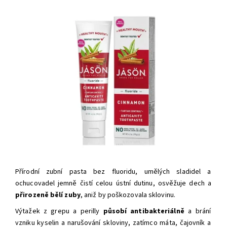
Přírodní zubní pasta bez fluoridu, umělých sladidel a
ochucovadel jemně čistí celou ústní dutinu, osvěžuje dech a
přirozeně bělí zuby
, aniž by poškozovala sklovinu.
Výtažek z grepu a perilly
působí
antibakteriálně
a brání
vzniku kyselin a narušování skloviny, zatímco máta, čajovník a