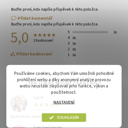
Buďte první, kdo napíše příspěvek k této položce.
Přidat komentář
Buďte první, kdo napíše příspěvek k této položce.
5,0
5
2x
4
0x
2 hodnocení
3
0x
2
0x
Přidat hodnocení
1
0x
Používáme cookies, abychom Vám umožnili pohodlné
prohlížení webu a díky anonymní analýze provozu
webu neustále zlepšovali jeho funkce, výkon a
použitelnost.
Lucie
L
NASTAVENÍ
28.6.2026
Spokojenost, nakupuju zde pravidelně.
SOUHLASÍM
Eva Hadravová