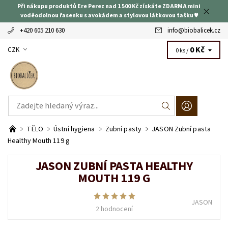
Při nákupu produktů Ere Perez nad 1 500 Kč získáte ZDARMA mini
voděodolnou řasenku s avokádem a stylovou látkovou tašku ♥
+420 605 210 630
info
@
biobalicek.cz
0 Kč
CZK
0 ks /
TĚLO
Ústní hygiena
Zubní pasty
JASON Zubní pasta
Healthy Mouth 119 g
JASON ZUBNÍ PASTA HEALTHY
MOUTH 119 G
JASON
2 hodnocení