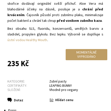
skořice dodávají originální svěží příchuť. Aloe Vera má
blahodárné účinky na dásně, posiluje je a
chrání před
krvácením
. Čajovník působí proti zubnímu plaku, minimalizuje
počet bakterií a chrání tak chrup
před vznikem zubního kazu
.
Bez obsahu SLS, fluoridu, konzervantů, umělých barviv a
sladidel, propylen glykolu. Bez lepku. Výborně se doplňuje s
ústní vodou Healthy Mouth
.
MOMENTÁLNĚ
VYPRODÁNO
235 Kč
KATEGORIE:
Zubní pasty
CERTIFIKÁTY:
LEAPING BUNNY
SLOŽENÍ:
Vhodné pro vegany
Hlídat cenu
Dotaz
Popis