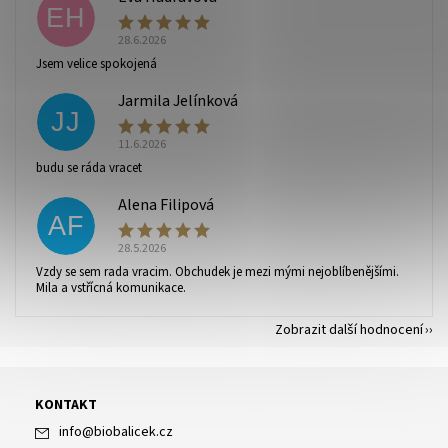
EH
Vaše osobní údaje budou zpracovány dle
podmínek
ochrany osobních údajů
.
28.6.2026
Jsem velice spokojená
Jarmila Jelínková
JJ
11.6.2026
budu se ráda vracet
Alena Filipová
AF
28.5.2026
Vzdy se sem rada vracim. Obchudek je mezi mými nejoblíbenějšími.
Mila a vstřícná komunikace.
Zobrazit další hodnocení
KONTAKT
info
@
biobalicek.cz