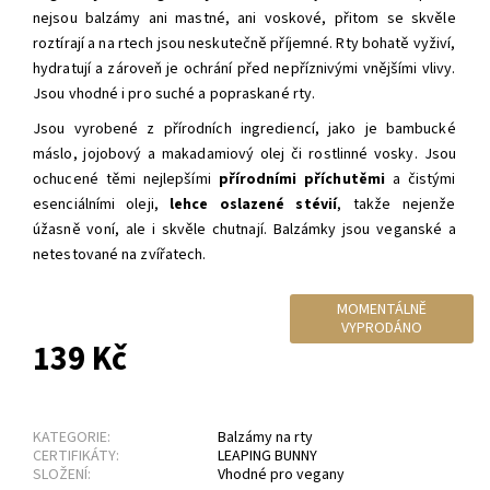
nejsou balzámy ani mastné, ani voskové, přitom se skvěle
roztírají a na rtech jsou neskutečně příjemné. Rty bohatě vyživí,
hydratují a zároveň je ochrání před nepříznivými vnějšími vlivy.
Jsou vhodné i pro suché a popraskané rty.
Jsou vyrobené z přírodních ingrediencí, jako je bambucké
máslo, jojobový a makadamiový olej či rostlinné vosky. Jsou
ochucené těmi nejlepšími
přírodními příchutěmi
a čistými
esenciálními oleji,
lehce oslazené stévií
, takže nejenže
úžasně voní, ale i skvěle chutnají. Balzámky jsou veganské a
netestované na zvířatech.
MOMENTÁLNĚ
VYPRODÁNO
139 Kč
KATEGORIE:
Balzámy na rty
CERTIFIKÁTY:
LEAPING BUNNY
SLOŽENÍ:
Vhodné pro vegany