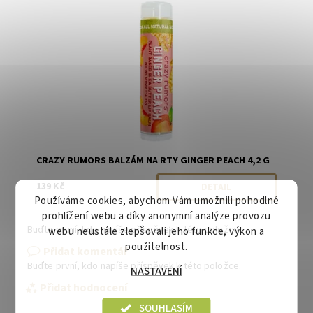
Značka:
Crazy Rumors
CRAZY RUMORS BALZÁM NA RTY GINGER PEACH 4,2 G
139 Kč
DETAIL
Používáme cookies, abychom Vám umožnili pohodlné
prohlížení webu a díky anonymní analýze provozu
Buďte první, kdo napíše příspěvek k této položce.
webu neustále zlepšovali jeho funkce, výkon a
použitelnost.
Přidat komentář
Buďte první, kdo napíše příspěvek k této položce.
NASTAVENÍ
Přidat hodnocení
SOUHLASÍM