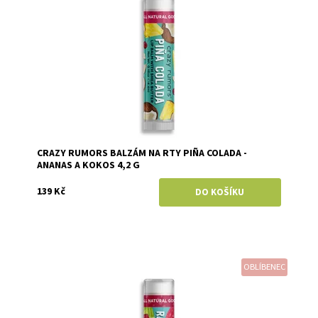
Značka:
Crazy Rumors
CRAZY RUMORS BALZÁM NA RTY PIÑA COLADA -
ANANAS A KOKOS 4,2 G
139 Kč
OBLÍBENEC
Dostupnost:
Momentálně vyprodáno
Značka:
Crazy Rumors