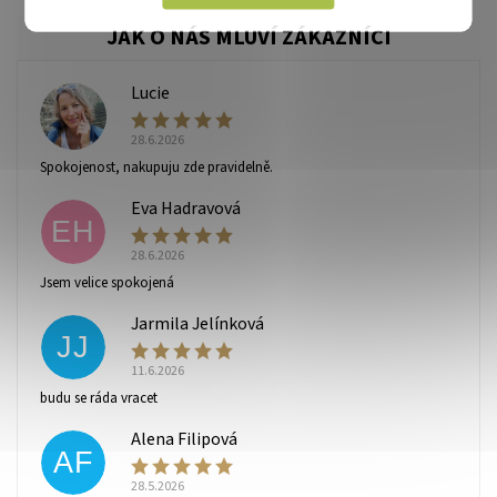
Lucie
L
28.6.2026
Spokojenost, nakupuju zde pravidelně.
Eva Hadravová
EH
28.6.2026
Vaše osobní údaje budou zpracovány dle
podmínek
Jsem velice spokojená
ochrany osobních údajů
.
Jarmila Jelínková
JJ
11.6.2026
budu se ráda vracet
Alena Filipová
AF
28.5.2026