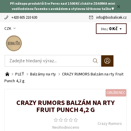
Při nákupu produktů Ere Perez nad 1 500 Kč získáte ZDARMA mini
voděodolnou řasenku s avokádem a stylovou látkovou tašku ♥
+420 605 210 630
info
@
biobalicek.cz
0 Kč
CZK
0 ks /
PLEŤ
Balzámy na rty
CRAZY RUMORS Balzám na rty Fruit
Punch 4,2 g
OBLÍBENEC
CRAZY RUMORS BALZÁM NA RTY
FRUIT PUNCH 4,2 G
Crazy Rumors
Neohodnoceno