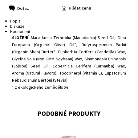
Hlídat cenu
Dotaz
Popis
Diskuze
Hodnocení
SLOŽENÍ
: Macadamia Ternifolia (Macadamia) Seed Oil, Olea
Europaea (Organic Olive) Oil*, Butyrospermum Parkii
(Organic Shea) Butter*, Euphorbia Cerifera (Candelilla) Wax,
Glycine Soja (Non GMM Soybean) Wax, Simmondsia Chinensis
(Jojoba) Seed Oil, Copernicia Cerifera (Carnauba) Wax,
Aroma (Natural Flavors), Tocopherol (Vitamin E), Eupatorium
Rebaudianum Bertoni (Stevia)
* z ekologického zemědělství
PODOBNÉ PRODUKTY
Dostupnost:
Skladem