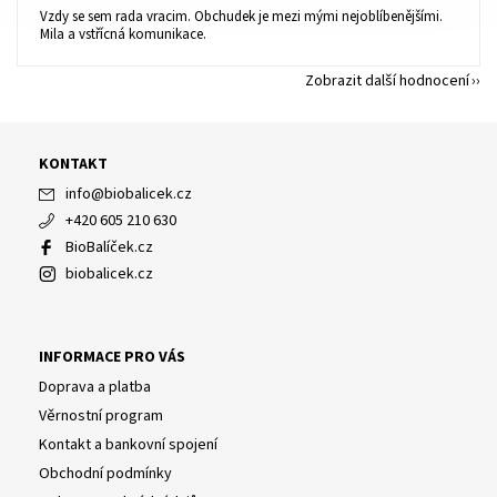
Vzdy se sem rada vracim. Obchudek je mezi mými nejoblíbenějšími.
Mila a vstřícná komunikace.
Zobrazit další hodnocení
KONTAKT
info
@
biobalicek.cz
+420 605 210 630
BioBalíček.cz
biobalicek.cz
INFORMACE PRO VÁS
Doprava a platba
Věrnostní program
Kontakt a bankovní spojení
Obchodní podmínky