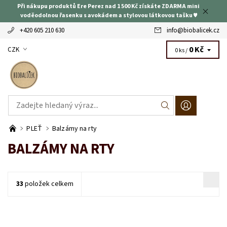
Při nákupu produktů Ere Perez nad 1 500 Kč získáte ZDARMA mini
voděodolnou řasenku s avokádem a stylovou látkovou tašku ♥
+420 605 210 630
info
@
biobalicek.cz
0 Kč
CZK
0 ks /
PLEŤ
Balzámy na rty
BALZÁMY NA RTY
33
položek celkem