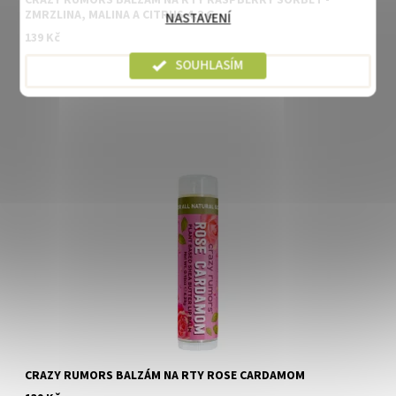
ZMRZLINA, MALINA A CITRUS 4,2 G
NASTAVENÍ
139 Kč
SOUHLASÍM
DETAIL
CRAZY RUMORS BALZÁM NA RTY ROSE CARDAMOM