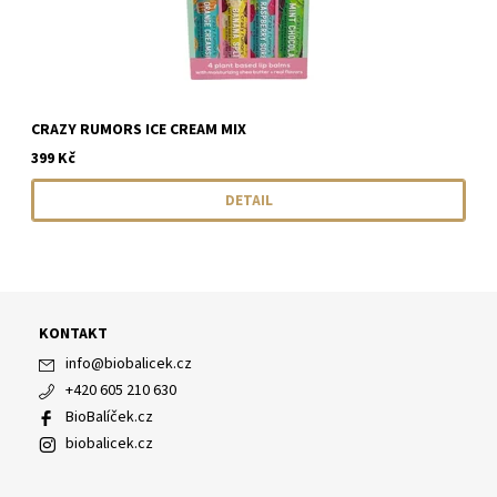
CRAZY RUMORS ICE CREAM MIX
399 Kč
DETAIL
KONTAKT
info
@
biobalicek.cz
+420 605 210 630
BioBalíček.cz
biobalicek.cz