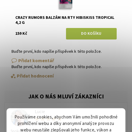
CRAZY RUMORS BALZÁM NA RTY HIBISKISS TROPICAL
4,2 G
159 Kč
Buďte první, kdo napíše příspěvek k této položce.
Přidat komentář
Buďte první, kdo napíše příspěvek k této položce.
Přidat hodnocení
Lucie
L
Používáme cookies, abychom Vám umožnili pohodlné
prohlížení webu a díky anonymní analýze provozu
28.6.2026
webu neustále zlepšovali jeho funkce, výkon a
Spokojenost, nakupuju zde pravidelně.