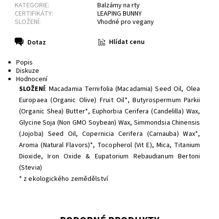
KATEGORIE:
Balzámy na rty
CERTIFIKÁTY:
LEAPING BUNNY
SLOŽENÍ:
Vhodné pro vegany
Hlídat cenu
Dotaz
Popis
Diskuze
Hodnocení
SLOŽENÍ
: Macadamia Ternifolia (Macadamia) Seed Oil, Olea
Europaea (Organic Olive) Fruit Oil*, Butyrospermum Parkii
(Organic Shea) Butter*, Euphorbia Cerifera (Candelilla) Wax,
Glycine Soja (Non GMO Soybean) Wax, Simmondsia Chinensis
(Jojoba) Seed Oil, Copernicia Cerifera (Carnauba) Wax*,
Aroma (Natural Flavors)*, Tocopherol (Vit E), Mica, Titanium
Dioxide, Iron Oxide & Eupatorium Rebaudianum Bertoni
(Stevia)
* z ekologického zemědělství