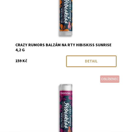
CRAZY RUMORS BALZÁM NA RTY HIBISKISS SUNRISE
4,2 G
159 Kč
DETAIL
OBLÍBENEC
Dostupnost:
Skladem
Značka:
Crazy Rumors