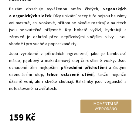
Balzám obsahuje vyváženou směs čistých,
veganských
a organických složek
.
Díky unikátní receptuře nejsou balzámy
ani mastné, ani voskové, přitom se skvěle roztírají a na rtech
jsou neskutečně příjemné. Rty bohatě vyživí, hydratují a
zároveň je ochrání před nepříznivými vnějšími vlivy. Jsou
vhodné i pro suché a popraskané rty.
Jsou vyrobené z přírodních ingrediencí, jako je bambucké
máslo, jojobový a makadamiový olej či rostlinné vosky. Jsou
ochucené těmi nejlepšími
přírodními příchutěmi
a čistými
esenciálními oleji,
lehce oslazené stévií
, takže nejenže
úžasně voní, ale i skvěle chutnají. Balzámky jsou veganské a
netestované na zvířatech.
MOMENTÁLNĚ
VYPRODÁNO
159 Kč