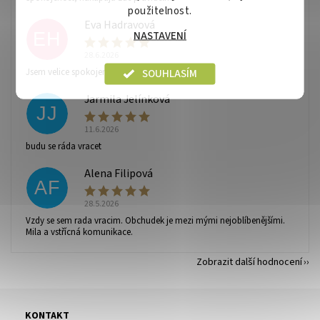
použitelnost.
Eva Hadravová
NASTAVENÍ
EH
28.6.2026
Vaše osobní údaje budou zpracovány dle
podmínek
SOUHLASÍM
Jsem velice spokojená
ochrany osobních údajů
.
Jarmila Jelínková
JJ
11.6.2026
budu se ráda vracet
Alena Filipová
AF
28.5.2026
Vzdy se sem rada vracim. Obchudek je mezi mými nejoblíbenějšími.
Mila a vstřícná komunikace.
Zobrazit další hodnocení
KONTAKT