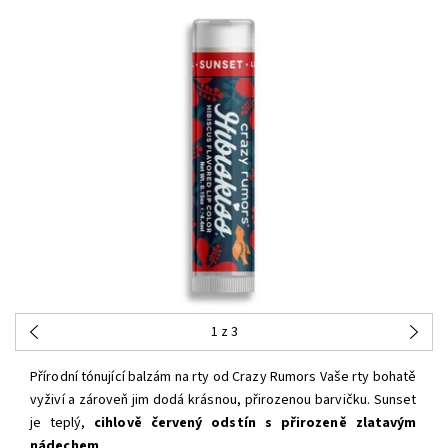
1
z 3
Přírodní tónující balzám na rty od Crazy Rumors Vaše rty bohatě
vyživí a zároveň jim dodá krásnou, přirozenou barvičku. Sunset
je teplý,
cihlově červený odstín s přirozeně zlatavým
nádechem
.