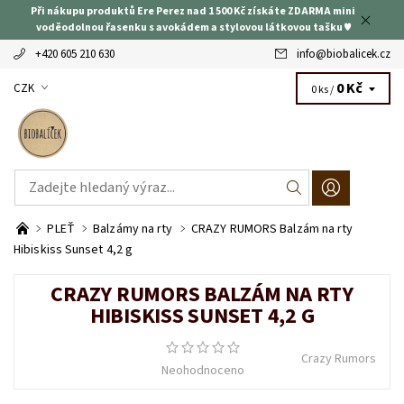
Při nákupu produktů Ere Perez nad 1 500 Kč získáte ZDARMA mini
voděodolnou řasenku s avokádem a stylovou látkovou tašku ♥
+420 605 210 630
info
@
biobalicek.cz
0 Kč
CZK
0 ks /
PLEŤ
Balzámy na rty
CRAZY RUMORS Balzám na rty
Hibiskiss Sunset 4,2 g
CRAZY RUMORS BALZÁM NA RTY
HIBISKISS SUNSET 4,2 G
Crazy Rumors
Neohodnoceno