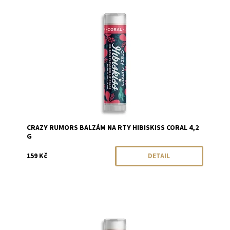
Dostupnost:
Momentálně vyprodáno
Značka:
Crazy Rumors
CRAZY RUMORS BALZÁM NA RTY HIBISKISS CORAL 4,2
G
159 Kč
DETAIL
Dostupnost:
Skladem
Značka:
Crazy Rumors