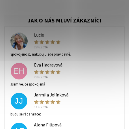
Lucie
L
28.6.2026
Spokojenost, nakupuju zde pravidelně.
Eva Hadravová
EH
28.6.2026
Jsem velice spokojená
Jarmila Jelínková
JJ
11.6.2026
budu se ráda vracet
Alena Filipová