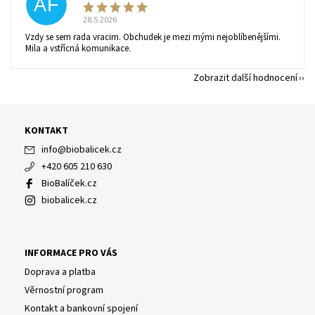
AF
28.5.2026
Vzdy se sem rada vracim. Obchudek je mezi mými nejoblíbenějšími.
Mila a vstřícná komunikace.
Zobrazit další hodnocení
KONTAKT
info
@
biobalicek.cz
+420 605 210 630
BioBalíček.cz
biobalicek.cz
INFORMACE PRO VÁS
Doprava a platba
Věrnostní program
Kontakt a bankovní spojení