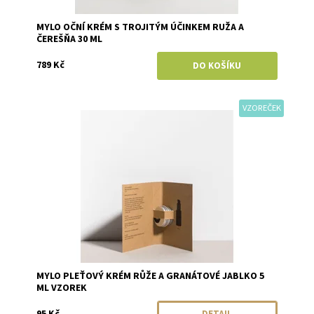
MYLO OČNÍ KRÉM S TROJITÝM ÚČINKEM RUŽA A
ČEREŠŇA 30 ML
789 Kč
VZOREČEK
Dostupnost:
Momentálně vyprodáno
Značka:
Mylo
MYLO PLEŤOVÝ KRÉM RŮŽE A GRANÁTOVÉ JABLKO 5
ML VZOREK
95 Kč