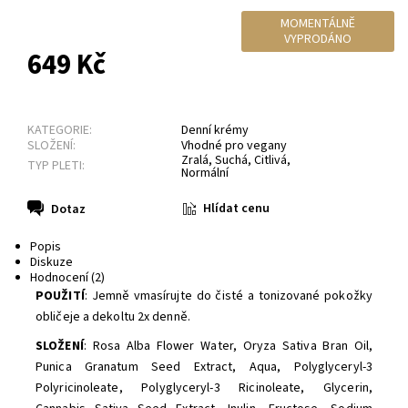
MOMENTÁLNĚ
VYPRODÁNO
649 Kč
KATEGORIE:
Denní krémy
SLOŽENÍ:
Vhodné pro vegany
Zralá
,
Suchá
,
Citlivá
,
TYP PLETI:
Normální
Hlídat cenu
Dotaz
Popis
Diskuze
Hodnocení (2)
POUŽITÍ
: Jemně vmasírujte do čisté a tonizované pokožky
obličeje a dekoltu 2x denně.
SLOŽENÍ
:
Rosa Alba Flower Water,
Oryza Sativa Bran Oil,
Punica Granatum Seed Extract,
Aqua
,
Polyglyceryl-3
Polyricinoleate, Polyglyceryl-3 Ricinoleate,
Glycerin,