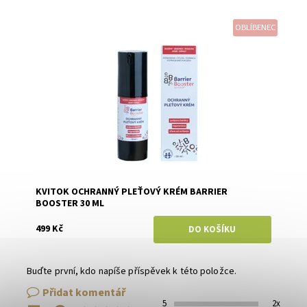
OBLÍBENEC
Dostupnost:
Skladem
Značka:
Kvitok
KVITOK OCHRANNÝ PLEŤOVÝ KRÉM BARRIER
BOOSTER 30 ML
499 Kč
Buďte první, kdo napíše příspěvek k této položce.
Přidat komentář
5
2x