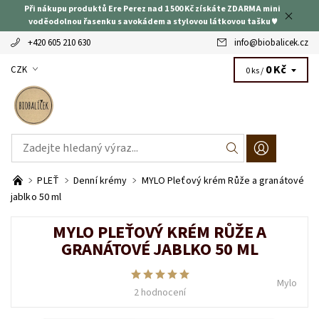
Při nákupu produktů Ere Perez nad 1 500 Kč získáte ZDARMA mini
voděodolnou řasenku s avokádem a stylovou látkovou tašku ♥
+420 605 210 630
info
@
biobalicek.cz
0 Kč
CZK
0 ks /
PLEŤ
Denní krémy
MYLO Pleťový krém Růže a granátové
jablko 50 ml
MYLO PLEŤOVÝ KRÉM RŮŽE A
GRANÁTOVÉ JABLKO 50 ML
Mylo
2 hodnocení