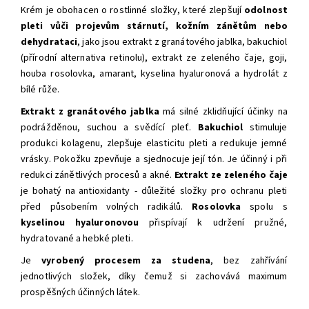
Krém je obohacen o rostlinné složky, které zlepšují
odolnost
pleti vůči projevům stárnutí, kožním zánětům nebo
dehydrataci
, jako jsou extrakt z granátového jablka, bakuchiol
(přírodní alternativa retinolu), extrakt ze zeleného čaje, goji,
houba rosolovka, amarant, kyselina hyaluronová a hydrolát z
bílé růže.
Extrakt z granátového jablka
má silné zklidňující účinky na
podrážděnou, suchou a svědící pleť.
Bakuchiol
stimuluje
produkci kolagenu, zlepšuje elasticitu pleti a redukuje jemné
vrásky. Pokožku zpevňuje a sjednocuje její tón. Je účinný i při
redukci zánětlivých procesů a akné.
Extrakt ze zeleného čaje
je bohatý na
antioxidanty - důležité složky pro ochranu pleti
před působením volných radikálů.
Rosolovka
spolu s
kyselinou hyaluronovou
přispívají k udržení pružné,
hydratované a hebké pleti.
J
e
vyrobený procesem za studena
, bez zahřívání
jednotlivých složek, díky čemuž si zachovává maximum
prospěšných účinných látek.