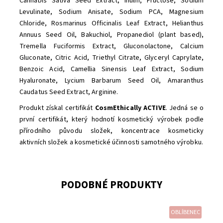
Cannabis Sativa Seed Extract, Inulin, Fructose, Sodium
Levulinate, Sodium Anisate, Sodium PCA, Magnesium
Chloride,
Rosmarinus Officinalis Leaf Extract, Helianthus
Annuus Seed Oil, Bakuchiol, Propanediol (plant based),
Tremella Fuciformis Extract, Gluconolactone, Calcium
Gluconate,
Citric Acid,
Triethyl Citrate, Glyceryl Caprylate,
Benzoic Acid, Camellia Sinensis Leaf Extract, Sodium
Hyaluronate, Lycium Barbarum Seed Oil, Amaranthus
Caudatus Seed Extract, Arginine.
Produkt získal certifikát
CosmEthically ACTIVE
. Jedná se o
první certifikát, který hodnotí kosmetický výrobek podle
přírodního původu složek, koncentrace kosmeticky
aktivních složek a kosmetické účinnosti samotného výrobku.
PODOBNÉ PRODUKTY
OBLÍBENEC
Dostupnost:
Skladem