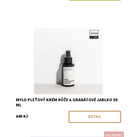
Dostupnost:
Momentálně vyprodáno
Značka:
Mylo
MYLO PLEŤOVÝ KRÉM RŮŽE A GRANÁTOVÉ JABLKO 50
ML
649 Kč
DETAIL
OBLÍBENEC