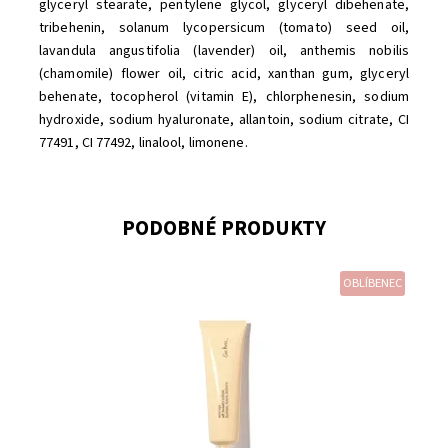
glyceryl stearate, pentylene glycol, glyceryl dibehenate,
tribehenin, solanum lycopersicum (tomato) seed oil,
lavandula angustifolia (lavender) oil, anthemis nobilis
(chamomile) flower oil, citric acid, xanthan gum, glyceryl
behenate, tocopherol (vitamin E), chlorphenesin, sodium
hydroxide, sodium hyaluronate, allantoin, sodium citrate, CI
77491, CI 77492, linalool, limonene.
PODOBNÉ PRODUKTY
OBLÍBENEC
Dostupnost:
Skladem
Značka:
Ere Perez