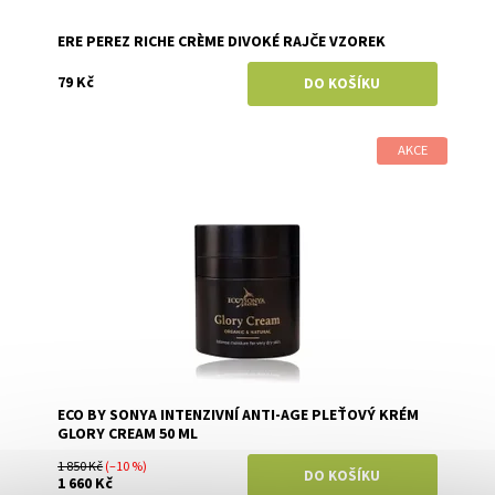
ERE PEREZ RICHE CRÈME DIVOKÉ RAJČE VZOREK
79 Kč
AKCE
Dostupnost:
Skladem
Značka:
Eco by Sonya
ECO BY SONYA INTENZIVNÍ ANTI-AGE PLEŤOVÝ KRÉM
GLORY CREAM 50 ML
1 850 Kč
(–10 %)
1 660 Kč