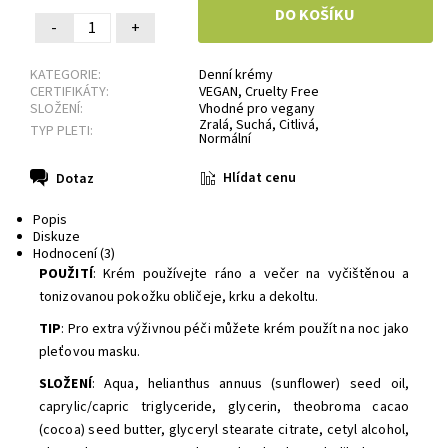
-
+
KATEGORIE:
Denní krémy
CERTIFIKÁTY:
VEGAN
,
Cruelty Free
SLOŽENÍ:
Vhodné pro vegany
Zralá
,
Suchá
,
Citlivá
,
TYP PLETI:
Normální
Hlídat cenu
Dotaz
Popis
Diskuze
Hodnocení (3)
POUŽITÍ
: Krém používejte ráno a večer na vyčištěnou a
tonizovanou pokožku obličeje, krku a dekoltu.
TIP
: Pro extra výživnou péči můžete krém použít na noc jako
pleťovou masku.
SLOŽENÍ
: Aqua, helianthus annuus (sunflower) seed oil,
caprylic/capric triglyceride, glycerin, theobroma cacao
(cocoa) seed butter, glyceryl stearate citrate, cetyl alcohol,