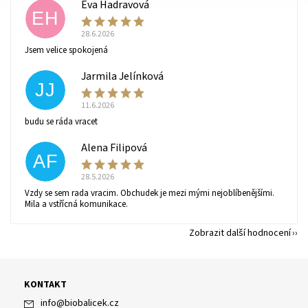
Eva Hadravová
EH
28.6.2026
Jsem velice spokojená
Jarmila Jelínková
JJ
11.6.2026
budu se ráda vracet
Alena Filipová
AF
28.5.2026
Vzdy se sem rada vracim. Obchudek je mezi mými nejoblíbenějšími.
Mila a vstřícná komunikace.
Zobrazit další hodnocení
KONTAKT
info
@
biobalicek.cz