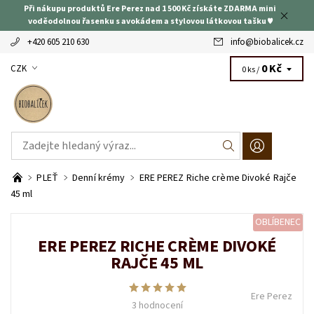
Při nákupu produktů Ere Perez nad 1 500 Kč získáte ZDARMA mini
voděodolnou řasenku s avokádem a stylovou látkovou tašku ♥
+420 605 210 630
info
@
biobalicek.cz
0 Kč
CZK
0 ks /
PLEŤ
Denní krémy
ERE PEREZ Riche crème Divoké Rajče
45 ml
OBLÍBENEC
ERE PEREZ RICHE CRÈME DIVOKÉ
RAJČE 45 ML
Ere Perez
3 hodnocení