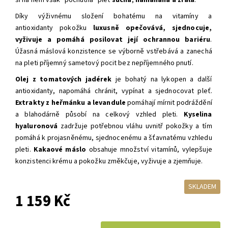
si na něm však "pochutná" pleť
suchá
,
namáhaná a zralá
.
Díky výživnému složení bohatému na vitamíny a
antioxidanty pokožku
luxusně
opečovává, sjednocuje,
vyživuje a pomáhá posilovat její ochrannou bariéru
.
Úžasná máslová konzistence se výborně vstřebává a zanechá
na pleti příjemný sametový pocit bez nepříjemného pnutí.
Olej z tomatových jadérek
je bohatý na lykopen a další
antioxidanty, napomáhá chránit, vypínat a sjednocovat pleť.
Extrakty z heřmánku a levandule
pomáhají mírnit podráždění
a blahodárně působí na celkový vzhled pleti.
Kyselina
hyaluronová
zadržuje potřebnou vláhu uvnitř pokožky a tím
pomáhá k projasněnému, sjednocenému a šťavnatému vzhledu
pleti.
Kakaové máslo
obsahuje množství vitamínů, vylepšuje
konzistenci krému a pokožku změkčuje, vyživuje a zjemňuje.
SKLADEM
1 159 Kč