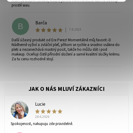
Krém se krásně vstřebá, krásně jemně voní.nenecha lesk na obličeji
ochrany osobních údajů
.
prostě wau.
Barča
B
|
7.6.2023
Další úžasný produkt od Ere Perez! Momentálně můj favorit:-D
Nádherně vyživí a zvláční pleť, přitom se rychle a snadno vsákne do
pleti a nezanechává mastný pocit, takže ho můžu dát i pod
makeup. Oceňuji čistě přírodní složení a samé kvalitní složky krému.
Za tu cenu rozhodně stojí.
Lucie
L
28.6.2026
Spokojenost, nakupuju zde pravidelně.