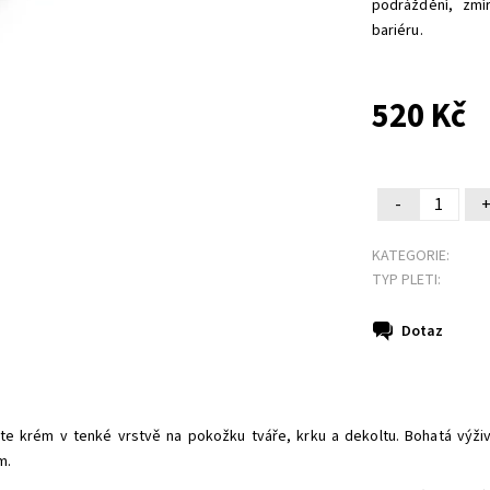
podráždění, zmí
bariéru.
520 Kč
-
KATEGORIE:
TYP PLETI:
Dotaz
ste krém v tenké vrstvě na pokožku tváře, krku a dekoltu. Bohatá výž
m.