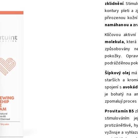
zklidnění
. Stimu
kontury pleti a z
přirozenou kožn
namáhanou a zra
Klíčovou aktivn
molekula
, která
způsobovány ne
pokožky.
Oprav
podrážděnou pok
Šípkový olej
má 
starších a kro
spojení s
avokád
je bohatý na an
zpomalují proces 
Provitamín B5
zl
stimulováním 
protizánětlivé, h
vyživuje a vyhlaz