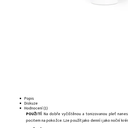
Popis
Diskuze
Hodnocení (1)
POUŽITÍ
: Na dobře vyčištěnou a tonizovanou pleť nane
pocitem na pokožce. Lze použít jako denní i jako noční kré