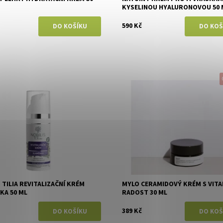
KYSELINOU HYALURONOVOU 50 
590 Kč
ost:
Skladem
Dostupnost:
Skladem
Nobilis Tilia
Značka:
Mylo
 TILIA REVITALIZAČNÍ KRÉM
MYLO CERAMIDOVÝ KRÉM S VITA
KA 50 ML
RADOST 30 ML
389 Kč