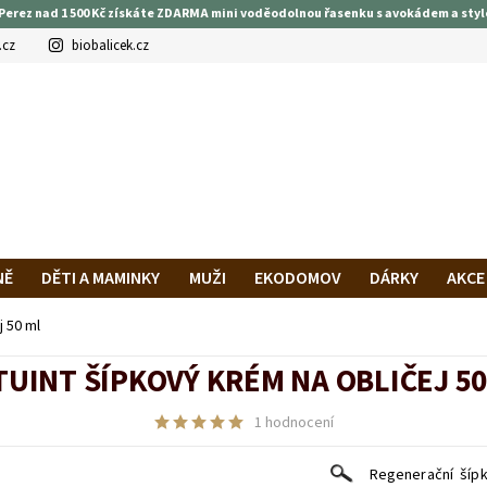
Perez nad 1 500 Kč získáte ZDARMA mini voděodolnou řasenku s avokádem a styl
.cz
biobalicek.cz
NĚ
DĚTI A MAMINKY
MUŽI
EKODOMOV
DÁRKY
AKCE
PRAVA A PLATBA
HODNOCENÍ OBCHODU
VĚRNOSTNÍ PROG
 50 ml
TUINT ŠÍPKOVÝ KRÉM NA OBLIČEJ 50
1 hodnocení
Regenerační šíp