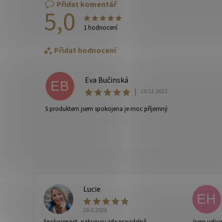
Přidat komentář
5,0
1 hodnocení
Přidat hodnocení
Eva Bučinská
EB
|
30.12.2022
S produktem jsem spokojena je moc příjemný
Vaše osobní údaje budou zpracovány dle
podmínek ochra
Lucie
L
EH
28.6.2026