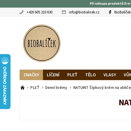
Při nákupu produktů Ere 
+420 605 210 630
info
@
biobalicek.cz
BioBalíček
ZNAČKY
LÍČENÍ
PLEŤ
TĚLO
VLASY
VŮ
OBLÍBENCI
MAGAZÍN
RECENZE BLOGEREK
DO
PLEŤ
Denní krémy
NATUINT Šípkový krém na obličej
NA