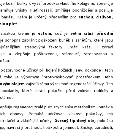
luje kožní buňky k vyšší produkci vlastního kolagenu, zpevňuje
jemňuje vrásky. Pleť rozzáří, zmírňuje podráždění a posiluje
í bariéru. Krém je určený především pro
suchou, citlivou,
lou pleť
.
í složkou krému je
ectoin
, což je
velmi silná přírodní
 je schopna zabránit poškození buněk a zánětům, které jsou
jrůznějšími stresovými faktory. Chrání krásu i zdraví
uje a zlepšuje poškozenou, stárnoucí, stresovanou a
ožku.
pozoruhodné účinky při hojení kožních jizev, dokonce i těch
mě toho je výborným "protivráskovým" prostředkem.
Jeho
ovým olejem
zajistí krému významné regenerační účinky. Ten
tioxidanty, které chrání pokožku před volnými radikály a
stárnutí.
epšuje regeneraci zralé pleti zrychlením metabolismu buněk a
jejich obnovy. Pomáhá udržovat vlhkost pokožky, má
ydratační a zklidňující účinky.
Ovesný lipidový olej
pokožku
uje, n
avrací jí pružnost, hebkost a jemnost. Snižuje zarudnutí,