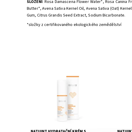
SLOŽENÍ
: Rosa Damascena Flower Water*, Rosa Canina Frui
Butter*, Avena Sativa Kernel Oil, Avena Sativa (Oat) Kernel
Gum, Citrus Grandis Seed Extract, Sodium Bicarbonate.
*složky z certifikovaného ekologického zemědělství
Dostupnost:
Skladem
Dostupn
Značka:
Natuint (dříve Dulcia)
Značka:
NATUINT HYDRATAČNÍ KRÉM S
NATUIN