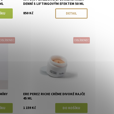
ML
DENNÍ S LIFTINGOVÝM EFEKTEM 50 ML
850 Kč
DETAIL
OBLÍBENEC
OBLÍBENEC
Dostupnost:
Skladem
Značka:
Ere Perez
MÍNY
ERE PEREZ RICHE CRÈME DIVOKÉ RAJČE
45 ML
1 159 Kč