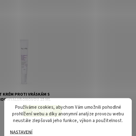
ost:
Skladem
Natuint (dříve Dulcia)
T KRÉM PROTI VRÁSKÁM S
NOU HYALURONOVOU 15 ML
Používáme cookies, abychom Vám umožnili pohodlné
prohlížení webu a díky anonymní analýze provozu webu
neustále zlepšovali jeho funkce, výkon a použitelnost.
NASTAVENÍ