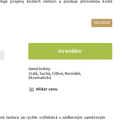
rňuje projevy kožních nemocí a posiluje přirozenou kožní
SKLADEM
+
Denní krémy
Zralá
,
Suchá
,
Citlivá
,
Normální
,
Ekzematická
Hlídat cenu
ivná textura se rychle vstřebává s nádherným sametovým