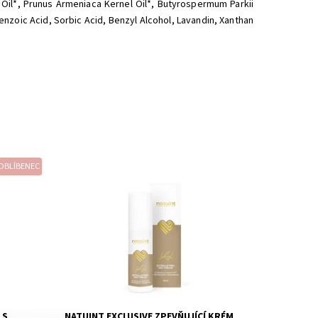
 Oil*, Prunus Armeniaca Kernel Oil*, Butyrospermum Parkii
Benzoic Acid, Sorbic Acid, Benzyl Alcohol, Lavandin, Xanthan
OBLÍBENEC
Dostupnost:
Na přání objednáme :)
cia)
Značka:
Natuint (dříve Dulcia)
 S
NATUINT EXCLUSIVE ZPEVŇUJÍCÍ KRÉM