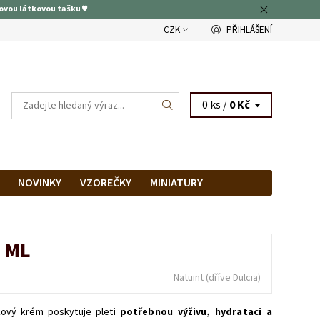
ovou látkovou tašku ♥
CZK
PŘIHLÁŠENÍ
0 ks /
0 Kč
NOVINKY
VZOREČKY
MINIATURY
RAM
PRODEJNA
 ML
Natuint (dříve Dulcia)
kový krém poskytuje pleti
potřebnou výživu, hydrataci a