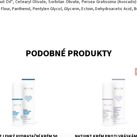
t Oil*, Cetearyl Olivate, Sorbitan Olivate, Persea Gratissima (Avocado)
 Flour, Panthenol, Pentylen Glycol, Glycerin, Ectoin, Dehydroacetic Acid, 
PODOBNÉ PRODUKTY
ost:
Skladem
Dostupnost:
Skladem
Natuint (dříve Dulcia)
Značka:
Natuint (dříve Dul
T LEHKÝ HYDRATAČNÍ KRÉM 50
NATUINT KRÉM PROTI VRÁSKÁM