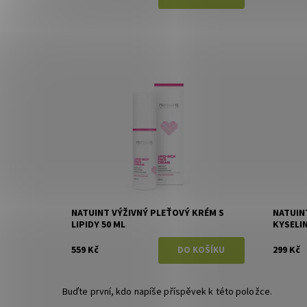
Dostupnost:
Skladem
Dostupn
Značka:
Natuint (dříve Dulcia)
Značka:
NATUINT VÝŽIVNÝ PLEŤOVÝ KRÉM S
NATUIN
LIPIDY 50 ML
KYSELI
559 Kč
299 Kč
Buďte první, kdo napíše příspěvek k této položce.