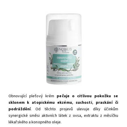
Obnovující pleťový krém
pečuje o
citlivou pokožku se
sklonem k atopickému ekzému
,
suchosti
,
praskání či
podráždění
. Od těchto projevů ulevuje díky účinkům
synergické směsi aktivních látek z ovsa, extraktu z měsíčku
lékařského a konopného oleje.