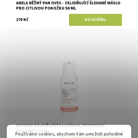
ANELA NĚŽNÝ PAN OVES - ZKLIDŇUJÍCÍ ŠLEHANÉ MÁSLO
PRO CITLIVOU POKOŽKU 50 ML
270 Kč
Dostupnost:
Skladem
Značka:
Natuint (dříve Dulcia)
NATUINT ZKLIDŇUJÍCÍ BALZÁM NA ATOPICKOU
POKOŽKU 175 ML
Používáme cookies, abychom Vám umožnili pohodlné