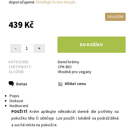
doporučujeme
Zklidňující krém Atopik
.
SKLADEM
439 Kč
-
+
KATEGORIE:
Denní krémy
CERTIFIKÁTY:
CPK BIO
SLOŽENÍ:
Vhodné pro vegany
Hlídat cenu
Dotaz
Popis
Diskuze
Hodnocení
POUŽITÍ
: Krém aplikujte několikrát denně dle potřeby na
pokožku těla či obličeje. Lze použít i lokálně na podrážděná
a suchá místa na pokožce.