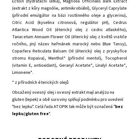
Ectoin (hydratační látka), Magnolia Officinalis Bark Extract
(extrakt z kůry magnólie, antimikrobiální), Glyceryl Caprylate
(přírodní emulgátor na bázi rostlinného oleje a glycerinu),
Citric Acid (kyselina citronová, regulátor pH), Cedrus
Atlantica Wood Oil (éterický olej z cedru atlaského),
Tanacetum Annuum Flower Oil (éterický olej z květů vratiče
ročního, jiný název heřmánek marocký nebo Blue Tansy),
Copaifera Reticulata Balsam Oil (éterický olej z pryskyřice
stromu Kopaiva), Menthol* (přírodní mentol), Tocopherol
(vitamin E, antioxidant), Geranyl Acetate*, Linalyl Acetate*,
Limonene*.
* z přírodních éterických olejů
Obsažený ovesný olej i ovesný extrakt mají analýzu na
gluten (lepek) a obě suroviny splňují podmínku pro uvedení
"bez lepku". Celá řada ATOPIK tak může být označená "
bez
lepku/gluten free
".