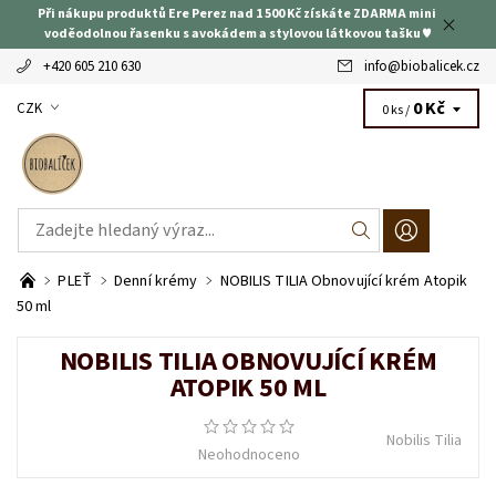
Při nákupu produktů Ere Perez nad 1 500 Kč získáte ZDARMA mini
voděodolnou řasenku s avokádem a stylovou látkovou tašku ♥
+420 605 210 630
info
@
biobalicek.cz
0 Kč
CZK
0 ks /
PLEŤ
Denní krémy
NOBILIS TILIA Obnovující krém Atopik
50 ml
NOBILIS TILIA OBNOVUJÍCÍ KRÉM
ATOPIK 50 ML
Nobilis Tilia
Neohodnoceno