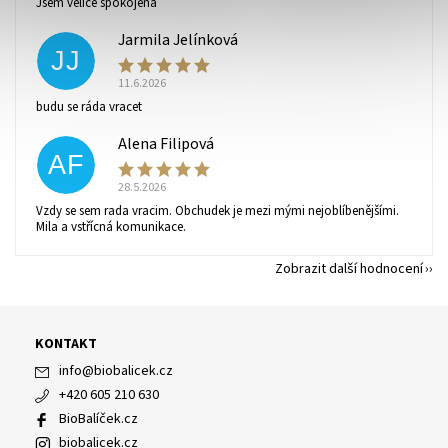
Jsem velice spokojená
ochrany osobních údajů
.
Jarmila Jelínková
JJ
11.6.2026
budu se ráda vracet
Alena Filipová
AF
28.5.2026
Vzdy se sem rada vracim. Obchudek je mezi mými nejoblíbenějšími.
Mila a vstřícná komunikace.
Zobrazit další hodnocení
KONTAKT
info
@
biobalicek.cz
+420 605 210 630
BioBalíček.cz
biobalicek.cz