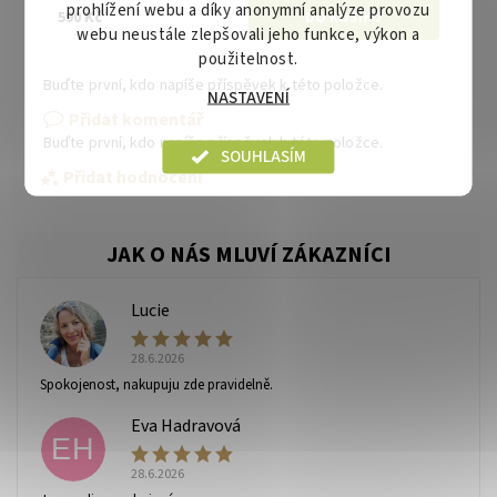
prohlížení webu a díky anonymní analýze provozu
590 Kč
webu neustále zlepšovali jeho funkce, výkon a
použitelnost.
Buďte první, kdo napíše příspěvek k této položce.
NASTAVENÍ
Přidat komentář
Buďte první, kdo napíše příspěvek k této položce.
SOUHLASÍM
Přidat hodnocení
Lucie
L
28.6.2026
Spokojenost, nakupuju zde pravidelně.
Eva Hadravová
EH
28.6.2026
Vaše osobní údaje budou zpracovány dle
podmínek