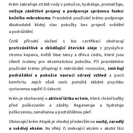
Krém zabraňuje ztrátě vody v pokožce, hydratuje, promašťuje,
snižuje zánětlivé projevy a podporuje správnou funkci
kožního mikrobiomu
. Pravidelné používání krému podporuje
dlouhodobě klidný stav pokožky bez projevů svědění
a podráždění.
Čistě přírodní složení s bio certifikací obohacují
protizánětlivé a zklidňující éterické oleje
z pryskyřice
stromu kopaiva, květů blue tansy a dřeva cedru, které jsou
cíleně zvoleny pro ekzematickou pokožku. Při pravidelném
používání krému přispívají k mikrobiální rovnováze,
zmírňují
podráždění
a pokožce navrací zdravý vzhled
a pocit
komfortu. Jejich vůně navíc pomáhá zklidnit psychiku
vystavenou napětí či úzkosti.
Krém je obohacený o
aktivní látku ectoin
, která chrání buňky
před poškozením a záněty. Regeneruje a hydratuje
poškozenou, namáhanou a podrážděnou pleť.
Obnovující krém Atopik je vhodný především na
suchý, zarudlý
a svědivý ekzém
. N
a vlhký či mokvající ekzém v akutní fázi