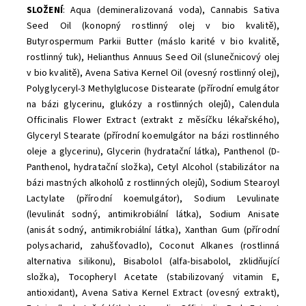
SLOŽENÍ
: Aqua (demineralizovaná voda), Cannabis Sativa
Seed Oil (konopný rostlinný olej v bio kvalitě),
Butyrospermum Parkii Butter (máslo karité v bio kvalitě,
rostlinný tuk), Helianthus Annuus Seed Oil (slunečnicový olej
v bio kvalitě), Avena Sativa Kernel Oil (ovesný rostlinný olej),
Polyglyceryl-3 Methylglucose Distearate (přírodní emulgátor
na bázi glycerinu, glukózy a rostlinných olejů), Calendula
Officinalis Flower Extract (extrakt z měsíčku lékařského),
Glyceryl Stearate (přírodní koemulgátor na bázi rostlinného
oleje a glycerinu), Glycerin (hydratační látka), Panthenol (D-
Panthenol, hydratační složka), Cetyl Alcohol (stabilizátor na
bázi mastných alkoholů z rostlinných olejů), Sodium Stearoyl
Lactylate (přírodní koemulgátor), Sodium Levulinate
(levulinát sodný, antimikrobiální látka), Sodium Anisate
(anisát sodný, antimikrobiální látka), Xanthan Gum (přírodní
polysacharid, zahušťovadlo), Coconut Alkanes (rostlinná
alternativa silikonu), Bisabolol (alfa-bisabolol, zklidňující
složka), Tocopheryl Acetate (stabilizovaný vitamin E,
antioxidant), Avena Sativa Kernel Extract (ovesný extrakt),