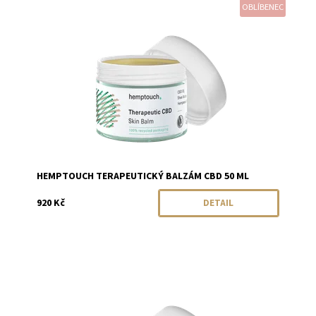
OBLÍBENEC
Dostupnost:
Momentálně vyprodáno
Značka:
Hemptouch
HEMPTOUCH TERAPEUTICKÝ BALZÁM CBD 50 ML
920 Kč
DETAIL
Dostupnost:
Skladem
Značka:
Hemptouch