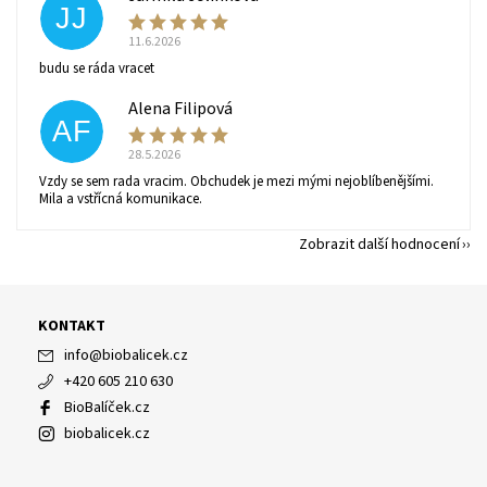
JJ
11.6.2026
budu se ráda vracet
Alena Filipová
AF
28.5.2026
Vzdy se sem rada vracim. Obchudek je mezi mými nejoblíbenějšími.
Mila a vstřícná komunikace.
Zobrazit další hodnocení
KONTAKT
info
@
biobalicek.cz
+420 605 210 630
BioBalíček.cz
biobalicek.cz