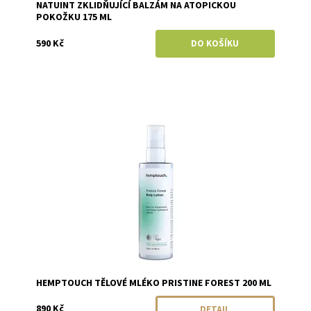
NATUINT ZKLIDŇUJÍCÍ BALZÁM NA ATOPICKOU
POKOŽKU 175 ML
590 Kč
Dostupnost:
Momentálně vyprodáno
Značka:
Hemptouch
HEMPTOUCH TĚLOVÉ MLÉKO PRISTINE FOREST 200 ML
890 Kč
DETAIL