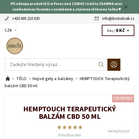
Při nákupu produktů Ere Perez nad 1 500 Kč získáte ZDARMA mini
voděodolnou řasenku s avokádem a stylovou látkovou tašku ♥
+420 605 210 630
info
@
biobalicek.cz
0 Kč
CZK
0 ks /
TĚLO
Hojivé gely a balzámy
HEMPTOUCH Terapeutický
balzám CBD 50 ml
OBLÍBENEC
HEMPTOUCH TERAPEUTICKÝ
BALZÁM CBD 50 ML
Hemptouch
6 hodnocení