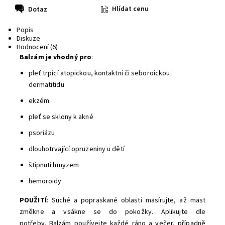
Hlídat cenu
Dotaz
Popis
Diskuze
Hodnocení (6)
Balzám j
e vhodný pro
:
pleť trpící atopickou, kontaktní či seboroickou
dermatitidu
ekzém
pleť se sklony k akné
psoriázu
dlouhotrvající opruzeniny u dětí
štípnutí hmyzem
hemoroidy
POUŽITÍ
: Suché a popraskané oblasti masírujte, až mast
změkne a vsákne se do pokožky. Aplikujte dle
potřeby.
Balzám používejte každé ráno a večer, případně