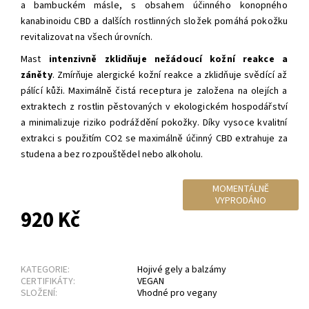
a
bambuckém
másle, s obsahem účinného konopného
kanabinoidu CBD a dalších rostlinných složek pomáhá pokožku
revitalizovat na všech úrovních.
Mast
intenzivně zklidňuje nežádoucí kožní reakce a
záněty
. Z
mírňuje
alergické kožní reakce a zklidňuje
svědící až
pálící kůži.
Maximálně čistá receptura je založena na olejích a
extraktech z rostlin pěstovaných v ekologickém hospodářství
a minimalizuje riziko podráždění pokožky. Díky vysoce kvalitní
extrakci s použitím CO2 se maximálně účinný CBD extrahuje za
studena a bez rozpouštědel nebo alkoholu.
MOMENTÁLNĚ
VYPRODÁNO
920 Kč
KATEGORIE:
Hojivé gely a balzámy
CERTIFIKÁTY:
VEGAN
SLOŽENÍ:
Vhodné pro vegany