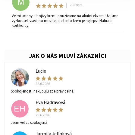
M
|
7.9.2021
Velmi ucinny a hojivy krem, pouzivame na akutni ekzem. Uz jsme
vyzkouseli vsechno mozne, ale tento krem je nejlepsi. Nahradi
kortikoidy.
Lucie
L
28.6.2026
Spokojenost, nakupuju zde pravidelně.
Eva Hadravová
EH
28.6.2026
Jsem velice spokojená
Jarmila Jelínková