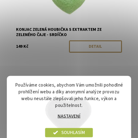
KONJAC ZELENÁ HOUBIČKA S EXTRAKTEM ZE
ZELENÉHO ČAJE - SRDÍČKO
149 Kč
DETAIL
Dostupnost:
Momentálně vyprodáno
Používáme cookies, abychom Vám umožnili pohodlné
Značka:
Konjac
prohlížení webu a díky anonymní analýze provozu
webu neustále zlepšovali jeho funkce, výkon a
použitelnost.
NASTAVENÍ
SOUHLASÍM