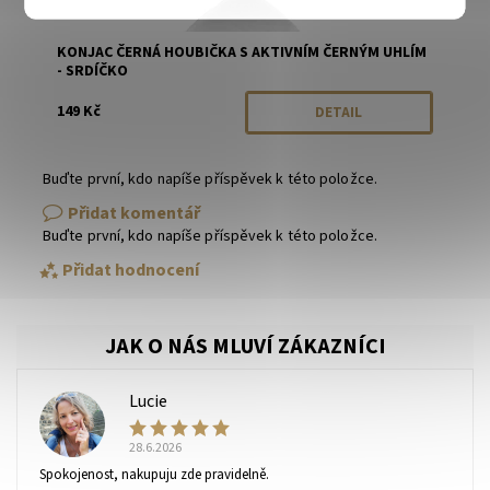
KONJAC ČERNÁ HOUBIČKA S AKTIVNÍM ČERNÝM UHLÍM
- SRDÍČKO
149 Kč
DETAIL
Buďte první, kdo napíše příspěvek k této položce.
Přidat komentář
Buďte první, kdo napíše příspěvek k této položce.
Přidat hodnocení
Lucie
L
28.6.2026
Spokojenost, nakupuju zde pravidelně.