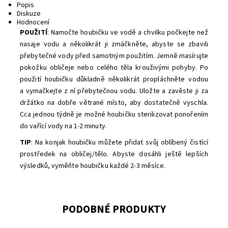
Popis
Diskuze
Hodnocení
POUŽITÍ
: Namočte houbičku ve vodě a chvilku počkejte než
nasaje vodu a několikrát ji zmáčkněte, abyste se zbavili
přebytečné vody před samotným použitím. Jemně masírujte
pokožku obličeje nebo celého těla krouživými pohyby. Po
použití houbičku důkladně několikrát propláchněte vodou
a vymačkejte z ní přebytečnou vodu. Uložte a zavěste ji za
držátko na dobře větrané místo, aby dostatečně vyschla.
Cca jednou týdně je možné houbičku sterilizovat ponořením
do vařící vody na 1-2 minuty.
TIP
: Na konjak houbičku můžete přidat svůj oblíbený čistící
prostředek na obličej/tělo. Abyste dosáhli ještě lepších
výsledků, vyměňte houbičku každé 2-3 měsíce.
PODOBNÉ PRODUKTY