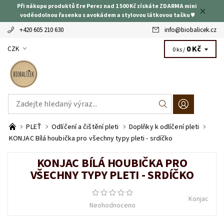
Při nákupu produktů Ere Perez nad 1 500 Kč získáte ZDARMA mini
voděodolnou řasenku s avokádem a stylovou látkovou tašku ♥
+420 605 210 630
info
@
biobalicek.cz
0 Kč
CZK
0 ks /
PLEŤ
Odlíčení a čištění pleti
Doplňky k odlíčení pleti
KONJAC Bílá houbička pro všechny typy pleti - srdíčko
KONJAC BÍLÁ HOUBIČKA PRO
VŠECHNY TYPY PLETI - SRDÍČKO
Konjac
Neohodnoceno