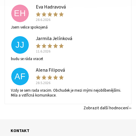
Eva Hadravová
EH
28.6.2026
Vaše osobní údaje budou zpracovány dle
podmínek
Jsem velice spokojená
ochrany osobních údajů
.
Jarmila Jelínková
JJ
11.6.2026
budu se ráda vracet
Alena Filipová
AF
28.5.2026
Vzdy se sem rada vracim. Obchudek je mezi mými nejoblíbenějšími.
Mila a vstřícná komunikace.
Zobrazit další hodnocení
KONTAKT