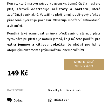
Konjac, která má svůj původ v Japonsku. Jemně čistí a masíruje
pleť, zároveň
odstraňuje nečistoty a bakterie
, které
zapříčiňují vznik akné. Vytváří na pleti jemný peelingový efekt a
přirozeně hydratuje pokožku. Obsahuje množství antioxidantů
a vitamínů.
Pomáhá také eliminovat známky předčasného stárnutí pleti.
Vyrovnává pH pleti a je natolik jemná, že ji můžete použít i pro
extra jemnou a citlivou pokožku
. Je ideální pro lidi s
atopickým ekzémem a jinými kožními onemocněními.
MOMENTÁLNĚ
VYPRODÁNO
149 Kč
KATEGORIE:
Doplňky k odlíčení pleti
Hlídat cenu
Dotaz