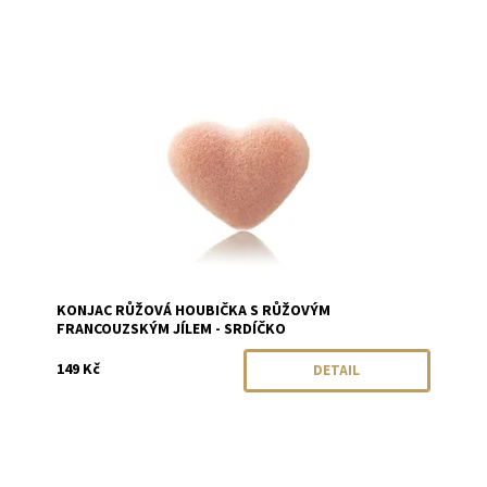
Dostupnost:
Momentálně vyprodáno
Značka:
Konjac
KONJAC RŮŽOVÁ HOUBIČKA S RŮŽOVÝM
FRANCOUZSKÝM JÍLEM - SRDÍČKO
149 Kč
DETAIL