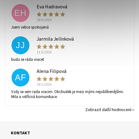
Eva Hadravová
EH
28.6.2026
Vaše osobní údaje budou zpracovány dle
podmínek
Jsem velice spokojená
ochrany osobních údajů
.
Jarmila Jelínková
JJ
11.6.2026
budu se ráda vracet
Alena Filipová
AF
28.5.2026
Vzdy se sem rada vracim. Obchudek je mezi mými nejoblíbenějšími.
Mila a vstřícná komunikace.
Zobrazit další hodnocení
KONTAKT