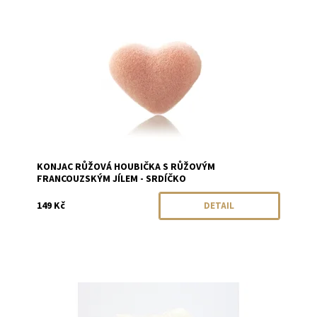
Dostupnost:
Momentálně vyprodáno
Značka:
Konjac
KONJAC RŮŽOVÁ HOUBIČKA S RŮŽOVÝM
FRANCOUZSKÝM JÍLEM - SRDÍČKO
149 Kč
DETAIL
Dostupnost:
Momentálně vyprodáno
Značka:
Konjac