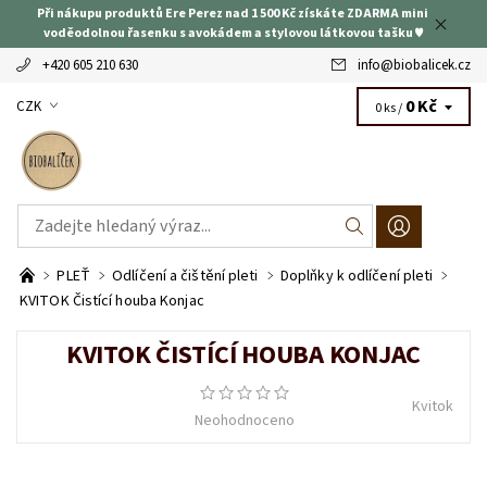
Při nákupu produktů Ere Perez nad 1 500 Kč získáte ZDARMA mini
voděodolnou řasenku s avokádem a stylovou látkovou tašku ♥
+420 605 210 630
info
@
biobalicek.cz
0 Kč
CZK
0 ks /
PLEŤ
Odlíčení a čištění pleti
Doplňky k odlíčení pleti
KVITOK Čistící houba Konjac
KVITOK ČISTÍCÍ HOUBA KONJAC
Kvitok
Neohodnoceno