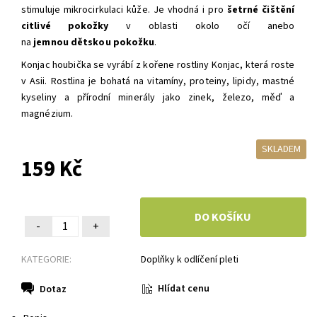
stimuluje mikrocirkulaci kůže. Je vhodná i pro
šetrné čištění
citlivé pokožky
v oblasti okolo očí anebo
na
jemnou
dětskou pokožku
.
Konjac houbička se vyrábí z kořene rostliny Konjac, která roste
v Asii. Rostlina je bohatá na vitamíny, proteiny, lipidy, mastné
kyseliny a přírodní minerály jako zinek, železo, měď a
magnézium.
SKLADEM
159 Kč
-
+
KATEGORIE:
Doplňky k odlíčení pleti
Hlídat cenu
Dotaz