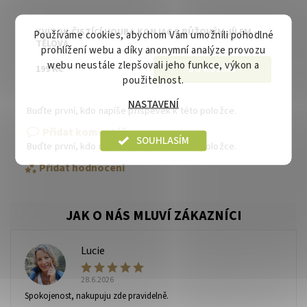
KVITOK ČISTÍCÍ HOUBA KONJAC S RŮŽOVÝM JÍLEM -
Používáme cookies, abychom Vám umožnili pohodlné
TĚLOVÁ
prohlížení webu a díky anonymní analýze provozu
webu neustále zlepšovali jeho funkce, výkon a
199 Kč
použitelnost.
NASTAVENÍ
Buďte první, kdo napíše příspěvek k této položce.
Přidat komentář
SOUHLASÍM
Buďte první, kdo napíše příspěvek k této položce.
Přidat hodnocení
Lucie
L
28.6.2026
Spokojenost, nakupuju zde pravidelně.