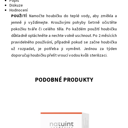
Popis
Diskuze
Hodnocení
POUŽITÍ
: Namočte houbičku do teplé vody, aby změkla a
jemně ji vyždímejte. Krouživými pohyby šetrně očistěte
pokožku tváře či celého těla. Po každém použití houbičku
důkladně opláchněte a nechte volně uschnout. Po 2 měsících
pravidelného používání, případně pokud se začne houbička
už rozpadat, je potřeba ji vyměnit. Jednou za týden
doporučuji houbičku přelít vroucí vodou kvůli sterilizaci.
PODOBNÉ PRODUKTY
Dostupnost:
Skladem
Značka:
Natuint (dříve Dulcia)