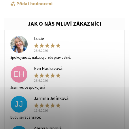
Přidat hodnocení
Lucie
L
28.6.2026
Spokojenost, nakupuju zde pravidelně.
Eva Hadravová
EH
28.6.2026
Vaše osobní údaje budou zpracovány dle
podmínek
Jsem velice spokojená
ochrany osobních údajů
.
Jarmila Jelínková
JJ
11.6.2026
budu se ráda vracet
Alena Filipová