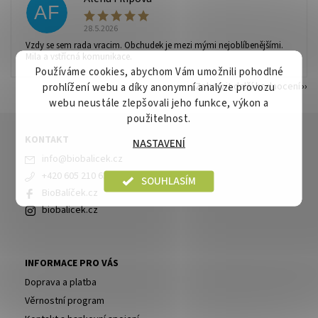
AF
28.5.2026
Vzdy se sem rada vracim. Obchudek je mezi mými nejoblíbenějšími.
Mila a vstřícná komunikace.
Používáme cookies, abychom Vám umožnili pohodlné
Zobrazit další hodnocení
prohlížení webu a díky anonymní analýze provozu
webu neustále zlepšovali jeho funkce, výkon a
použitelnost.
KONTAKT
NASTAVENÍ
info
@
biobalicek.cz
+420 605 210 630
SOUHLASÍM
BioBalíček.cz
biobalicek.cz
INFORMACE PRO VÁS
Doprava a platba
Věrnostní program