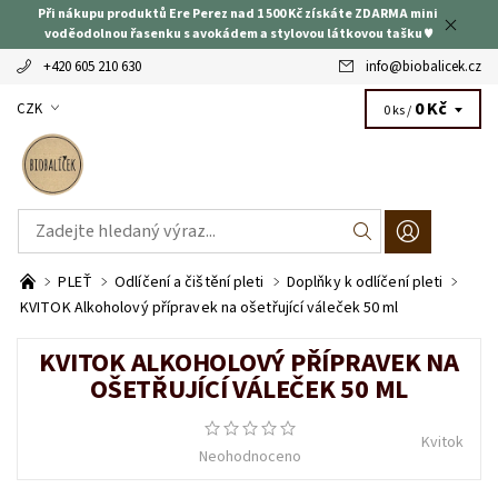
Při nákupu produktů Ere Perez nad 1 500 Kč získáte ZDARMA mini
voděodolnou řasenku s avokádem a stylovou látkovou tašku ♥
+420 605 210 630
info
@
biobalicek.cz
0 Kč
CZK
0 ks /
PLEŤ
Odlíčení a čištění pleti
Doplňky k odlíčení pleti
KVITOK Alkoholový přípravek na ošetřující váleček 50 ml
KVITOK ALKOHOLOVÝ PŘÍPRAVEK NA
OŠETŘUJÍCÍ VÁLEČEK 50 ML
Kvitok
Neohodnoceno