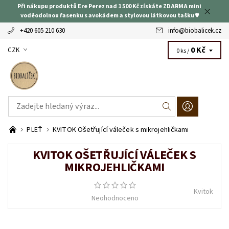
Při nákupu produktů Ere Perez nad 1 500 Kč získáte ZDARMA mini
voděodolnou řasenku s avokádem a stylovou látkovou tašku ♥
+420 605 210 630
info
@
biobalicek.cz
0 Kč
CZK
0 ks /
PLEŤ
KVITOK Ošetřující váleček s mikrojehličkami
KVITOK OŠETŘUJÍCÍ VÁLEČEK S
MIKROJEHLIČKAMI
Kvitok
Neohodnoceno