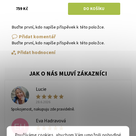
759 Kč
Buďte první, kdo napíše příspěvek k této položce.
Přidat komentář
Buďte první, kdo napíše příspěvek k této položce.
Přidat hodnocení
Lucie
L
28.6.2026
Spokojenost, nakupuju zde pravidelně.
Eva Hadravová
EH
28.6.2026
Používáme cookies, abychom Vám umožnili pohodlné