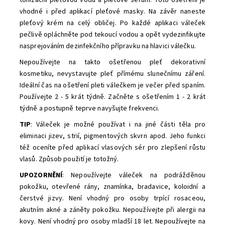
vhodné i před aplikací pleťové masky. Na závěr naneste
pleťový krém na celý obličej. Po každé aplikaci váleček
pečlivě opláchněte pod tekoucí vodou a opět vydezinfikujte
nasprejováním dezinfekčního přípravku na hlavici válečku.
Nepoužívejte na takto ošetřenou pleť dekorativní
kosmetiku, nevystavujte pleť přímému slunečnímu záření.
Ideální čas na ošetření pleti válečkem je večer před spaním.
Používejte 2 - 5 krát týdně. Začněte s ošetřením 1 - 2 krát
týdně a postupně teprve navyšujte frekvenci.
TIP
: Váleček je možné používat i na jiné části těla pro
eliminaci jizev, strií, pigmentových skvrn apod. Jeho funkci
též oceníte před aplikací vlasových sér pro zlepšení růstu
vlasů. Způsob použití je totožný.
UPOZORNĚNÍ
: Nepoužívejte váleček na podrážděnou
pokožku, otevřené rány, znamínka, bradavice, koloidní a
čerstvé jizvy. Není vhodný pro osoby trpící rosaceou,
akutním akné a záněty pokožku. Nepoužívejte při alergii na
kovy. Není vhodný pro osoby mladší 18 let. Nepoužívejte na