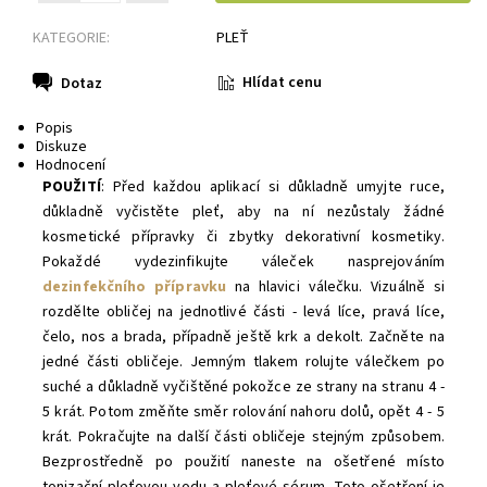
KATEGORIE:
PLEŤ
Hlídat cenu
Dotaz
Popis
Diskuze
Hodnocení
POUŽITÍ
: Před každou aplikací si důkladně umyjte ruce,
důkladně vyčistěte pleť, aby na ní nezůstaly žádné
kosmetické přípravky či zbytky dekorativní kosmetiky.
Pokaždé vydezinfikujte váleček nasprejováním
dezinfekčního přípravku
na hlavici válečku. Vizuálně si
rozdělte obličej na jednotlivé části - levá líce, pravá líce,
čelo, nos a brada, případně ještě krk a dekolt. Začněte na
jedné části obličeje. Jemným tlakem rolujte válečkem po
suché a důkladně vyčištěné pokožce ze strany na stranu 4 -
5 krát. Potom změňte směr rolování nahoru dolů, opět 4 - 5
krát. Pokračujte na další části obličeje stejným způsobem.
Bezprostředně po použití naneste na ošetřené místo
tonizační pleťovou vodu a pleťové sérum. Toto ošetření je