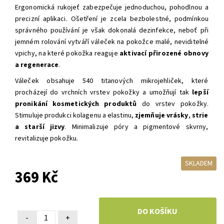
Ergonomická rukojeť zabezpečuje jednoduchou, pohodlnou a
precizní aplikaci. Ošetření je zcela bezbolestné, podmínkou
správného používání je však dokonalá dezinfekce, neboť při
jemném rolování vytváří váleček na pokožce malé, neviditelné
vpichy, na které pokožka reaguje
aktivací přirozené obnovy
a regenerace
.
Váleček obsahuje 540 titanových mikrojehliček, které
procházejí do vrchních vrstev pokožky a umožňují tak
lepší
pronikání kosmetických produktů
do vrstev pokožky.
Stimuluje produkci kolagenu a elastinu,
zjemňuje vrásky
,
strie
a starší jizvy
. Minimalizuje póry a pigmentové skvrny,
revitalizuje pokožku.
SKLADEM
369 Kč
-
+