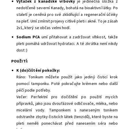
Výtažek z kanadské vrbovky
je jedinečná složka z
nedotčené severní Kanady, bohatá na bioaktivní látky. Po
staletí je ceněná pro své zklidňující a regenerační účinky
na pleť. Umí zmírnit projevy citlivé pleti i akné. To je zásah
2v1, který se občas velmi hodí.
Sodium PCA
umí přitahovat a zadržovat vlhkost, takže
pleti pomáhá udržovat hydrataci. A té zkrátka není nikdy
dost :)
POUŽITÍ:
K (do)čištění pokožky:
Ráno: Tonikum můžete použít jako jediný čisticí krok
pomocí tamponku. Poté pokračujte krémem nebo další
péčí podle potřeby.
Večer: Perfektní pro dočištění po použití mycích
přípravků, jako jsou dvoufázové odličovače, mléka, nebo
micelární vody. Tamponkem s naneseným tonikem
odstraníte zbytky čisticích látek (tenzidů), které byste na
pleti neměli ponechávat před nanesením séra nebo