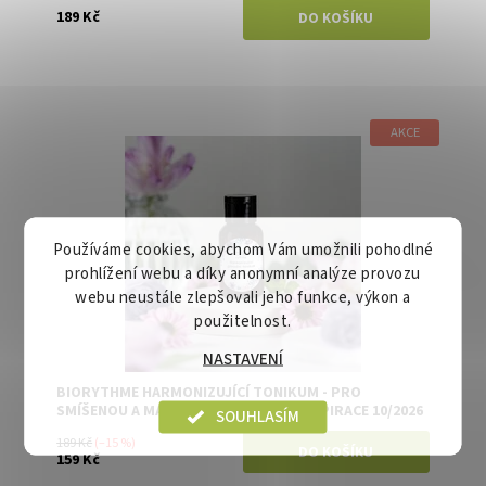
189 Kč
AKCE
Dostupnost:
Skladem
Značka:
Biorythme
Používáme cookies, abychom Vám umožnili pohodlné
prohlížení webu a díky anonymní analýze provozu
webu neustále zlepšovali jeho funkce, výkon a
použitelnost.
NASTAVENÍ
BIORYTHME HARMONIZUJÍCÍ TONIKUM - PRO
SMÍŠENOU A MASTNOU PLEŤ 30 ML - EXPIRACE 10/2026
SOUHLASÍM
189 Kč
(–15 %)
159 Kč