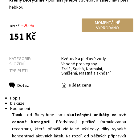
krémy
Biorythme
- pomáhá je lépe vstřebat a zanechává pleť
hebkou.
MOMENTÁLNĚ
–20 %
189 Kč
VYPRODÁNO
151 Kč
KATEGORIE:
Květové a pleťové vody
SLOŽENÍ:
Vhodné pro vegany
Zralá
,
Suchá
,
Normální
,
TYP PLETI:
Smíšená
,
Mastná a aknózní
Hlídat cenu
Dotaz
Popis
Diskuze
Hodnocení
Tonika od Biorythme jsou
skutečnými unikáty ve své
cenové kategorii
. Představují pečlivě formulovanou
recepturu, která přináší viditelné výsledky díky vysoké
koncentraci aktivních látek. Na rozdíl od běžných přípravků