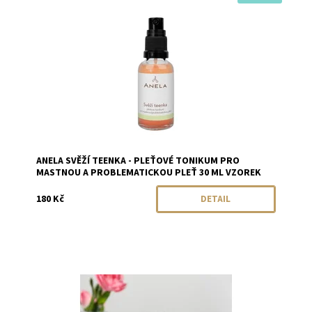
Dostupnost:
Momentálně vyprodáno
Značka:
Anela
ANELA SVĚŽÍ TEENKA - PLEŤOVÉ TONIKUM PRO
MASTNOU A PROBLEMATICKOU PLEŤ 30 ML VZOREK
180 Kč
DETAIL
Dostupnost:
Skladem
Značka:
Biorythme