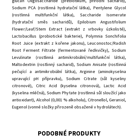
glucan Oligosaccharide (prebiotikum, přírodní sacharid),
Sodium PCA (rostlinná hydratační látka), Pentylene Glycol
(rostlinná multifunkční látka), Saccharide Isomerate
(hydratační směs sacharidů), Epilobium Angustifolium
Flower/Leaf/Stem Extract (extrakt z vrbovky úzkolisté),
Lactobacillus (probiotické bakterie), Polymnia Sonchifolia
Root Juice (extrakt z kořene jakonu), Leuconostoc/Radish
Root Ferment Filtrate (fermentované ředkvičky), Sodium
Levulinate (rostlinná antimikrobiální/multifunkční látka),
Maltodextrin (rostlinný sacharid), Sodium Anisate (rostlinná
pečující a antimikrobiální látka), Arginine (aminokyselina
upravující pH přípravku), Sodium Citrate (sůl kyseliny
citronové), Citric Acid (kyselina citronová), Lactic Acid
(kyselina mléčná), Sodium Phytate (rostlinná sůl sloužící jako
antioxidant), Alcohol (0,001 % alkoholu), Citronellol, Geraniol,
Eugenol (vonné složky přirozeně obsažené v hydrolátech).
PODOBNÉ PRODUKTY