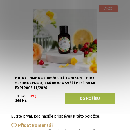
AKCE
Dostupnost:
Skladem
Značka:
Biorythme
BIORYTHME ROZJASŇUJÍCÍ TONIKUM - PRO
SJEDNOCENOU, ZÁŘIVOU A SVĚŽÍ PLEŤ 30 ML -
EXPIRACE 11/2026
189 Kč
(–10 %)
169 Kč
Buďte první, kdo napíše příspěvek k této položce.
Přidat komentář