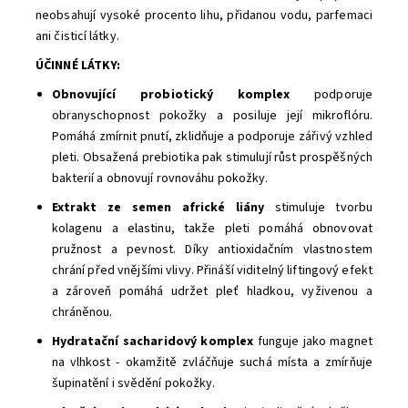
neobsahují vysoké procento lihu, přidanou vodu, parfemaci
ani čisticí látky.
ÚČINNÉ LÁTKY:
Obnovující probiotický komplex
podporuje
obranyschopnost pokožky a posiluje její mikroflóru.
Pomáhá zmírnit pnutí, zklidňuje a podporuje zářivý vzhled
pleti. Obsažená prebiotika pak stimulují růst prospěšných
bakterií a obnovují rovnováhu pokožky.
Extrakt ze semen africké liány
stimuluje tvorbu
kolagenu a elastinu, takže pleti pomáhá obnovovat
pružnost a pevnost. Díky antioxidačním vlastnostem
chrání před vnějšími vlivy. Přináší viditelný liftingový efekt
a zároveň pomáhá udržet pleť hladkou, vyživenou a
chráněnou.
Hydratační sacharidový komplex
funguje jako magnet
na vlhkost - okamžitě zvláčňuje suchá místa a zmírňuje
šupinatění i svědění pokožky.