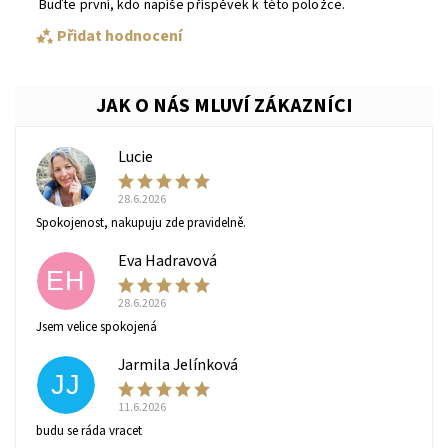
Buďte první, kdo napíše příspěvek k této položce.
Přidat hodnocení
Lucie
L
28.6.2026
Spokojenost, nakupuju zde pravidelně.
Eva Hadravová
EH
28.6.2026
Vaše osobní údaje budou zpracovány dle
podmínek
Jsem velice spokojená
ochrany osobních údajů
.
Jarmila Jelínková
JJ
11.6.2026
budu se ráda vracet