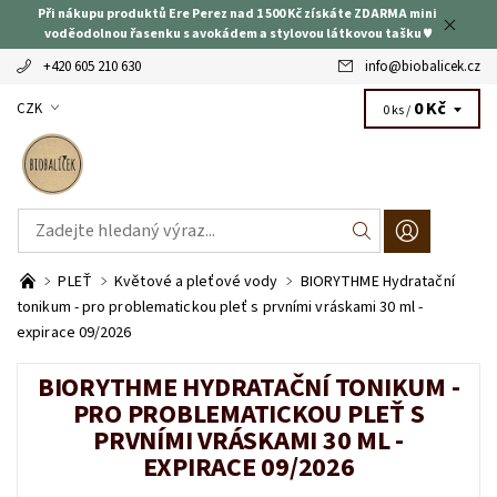
Při nákupu produktů Ere Perez nad 1 500 Kč získáte ZDARMA mini
voděodolnou řasenku s avokádem a stylovou látkovou tašku ♥
+420 605 210 630
info
@
biobalicek.cz
0 Kč
CZK
0 ks /
PLEŤ
Květové a pleťové vody
BIORYTHME Hydratační
tonikum - pro problematickou pleť s prvními vráskami 30 ml -
expirace 09/2026
BIORYTHME HYDRATAČNÍ TONIKUM -
PRO PROBLEMATICKOU PLEŤ S
PRVNÍMI VRÁSKAMI 30 ML -
EXPIRACE 09/2026