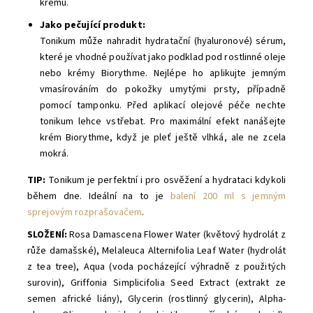
krému.
Jako pečující produkt:
Tonikum může nahradit hydratační (hyaluronové) sérum,
které je vhodné používat jako podklad pod rostlinné oleje
nebo krémy Biorythme. Nejlépe ho aplikujte jemným
vmasírováním do pokožky umytými prsty, případně
pomocí tamponku. Před aplikací olejové péče nechte
tonikum lehce vstřebat. Pro maximální efekt nanášejte
krém Biorythme, když je pleť ještě vlhká, ale ne zcela
mokrá.
TIP:
Tonikum je perfektní i pro osvěžení a hydrataci kdykoli
během dne. Ideální na to je
balení 200 ml s jemným
sprejovým rozprašovačem
.
SLOŽENÍ:
Rosa Damascena Flower Water (květový hydrolát z
růže damašské), Melaleuca Alternifolia Leaf Water (hydrolát
z tea tree), Aqua (voda pocházející výhradně z použitých
surovin), Griffonia Simplicifolia Seed Extract (extrakt ze
semen africké liány), Glycerin (rostlinný glycerin), Alpha-