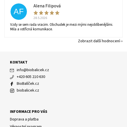
Alena Filipová
AF
28.5.2026
Vzdy se sem rada vracim. Obchudek je mezi mými nejoblíbenějšími.
Mila a vstřícná komunikace.
Zobrazit další hodnocení
KONTAKT
info
@
biobalicek.cz
+420 605 210 630
BioBalíček.cz
biobalicek.cz
INFORMACE PRO VÁS
Doprava a platba
Věrnostní program