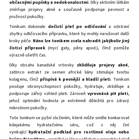
občasnými pupínky a nedokonalostmi
. Díky aktivním látkám
zmírňuje projevy akné a současně podporuje pevnost a
pružnost pokožky.
Tonikum dokonale
dočistí pleť po odličování
a odstraní
zbytky odličovacího přípravku, které by mohly narušovat další
kroky péče.
Ráno
lze tonikem zcela nahradit jakýkoliv jiný
čisticí přípravek
(mycí gely, pěny apod.), čímž pomůže
výrazně ušetřit čas.
Díky obsahu kanadské vrbovky
zklidňuje projevy akné
,
zatímco extrakt ze semen africké liány stimuluje tvorbu
kolagenu, čímž
přispívá k pevnější a hladší pleti
. Tonikum
posiluje obranyschopnost pokožky, hydratuje, zklidňuje a
podporuje zářivý vzhled pleti. Zároveň
vyrovnává pH pleti
,
jehož optimální hodnota je extrémně důležitá pro zdravý
mikrobiom pokožky.
Toto tonikum se pyšní složením, které může směle konkurovat
kdejakému hydratačnímu séru, což z něj činí
vynikající
hydratační podklad pro rostlinné oleje nebo