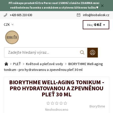
Při nákupu produktů Ere Perez nad 1 500 Kč získáte ZDARMA mini
voděodolnou řasenku s avokádem a stylovou látkovou tašku ♥
+420 605 210 630
info
@
biobalicek.cz
0 Kč
CZK
0 ks /
PLEŤ
Květové a pleťové vody
BIORYTHME Well-aging
tonikum - pro hydratovanou a zpevněnou pleť 30 ml
BIORYTHME WELL-AGING TONIKUM -
PRO HYDRATOVANOU A ZPEVNĚNOU
PLEŤ 30 ML
Biorythme
Neohodnoceno