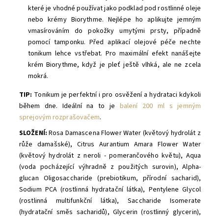
které je vhodné používat jako podklad pod rostlinné oleje
nebo krémy Biorythme. Nejlépe ho aplikujte jemným
vmasírováním do pokožky umytými prsty, případně
pomocí tamponku. Před aplikací olejové péče nechte
tonikum lehce vstřebat. Pro maximální efekt nanášejte
krém Biorythme, když je pleť ještě vlhká, ale ne zcela
mokrá.
TIP:
Tonikum je perfektní i pro osvěžení a hydrataci kdykoli
během dne. Ideální na to je
balení 200 ml s jemným
sprejovým rozprašovačem
.
SLOŽENÍ:
Rosa Damascena Flower Water (květový hydrolát z
růže damašské), Citrus Aurantium Amara Flower Water
(květový hydrolát z neroli - pomerančového květu), Aqua
(voda pocházející výhradně z použitých surovin), Alpha-
glucan Oligosaccharide (prebiotikum, přírodní sacharid),
Sodium PCA (rostlinná hydratační látka), Pentylene Glycol
(rostlinná multifunkční látka), Saccharide Isomerate
(hydratační směs sacharidů), Glycerin (rostlinný glycerin),