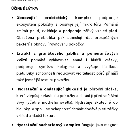
ÚČINNÉ LÁTKY:
Obnovující probiotický komplex
podporuje
ekosystém pokožky a posiluje její mikroflóru. Pomáhá
zmírnit pnutí, zklidňuje a podporuje zářivý vzhled pleti.
Obsažená prebiotika pak stimulují růst prospěšných
bakterií a obnovují rovnováhu pokožky.
Extrakt z granátového jablka a pomerančových
květů
pomáhá vyhlazovat jemné i hlubší vrásky,
podporuje syntézu kolagenu a zvyšuje hladkost
pleti. Díky schopnosti redukovat viditelnost pórů přináší
také jemnější texturu pokožky.
Hydratační a omlazující glukosid
je přírodní složka,
která zlepšuje elasticitu pokožky a chrání ji před vnějšími
vlivy (včetně modrého světla). Hydratuje skutečně do
hloubky. A spolu se schopností chránit dodává pleti zářivý
vzhled a hladší texturu.
Hydratační sacharidový komplex
funguje jako magnet