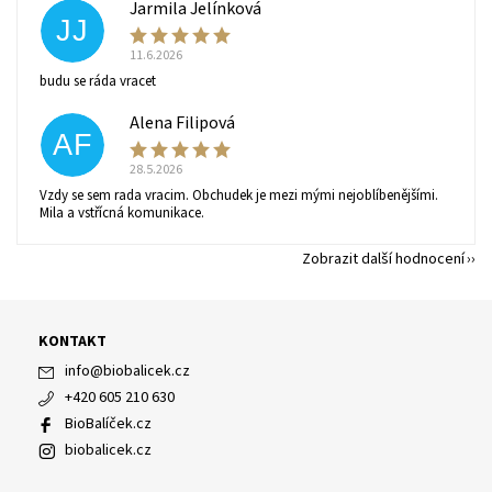
Jarmila Jelínková
JJ
11.6.2026
budu se ráda vracet
Alena Filipová
AF
28.5.2026
Vzdy se sem rada vracim. Obchudek je mezi mými nejoblíbenějšími.
Mila a vstřícná komunikace.
Zobrazit další hodnocení
KONTAKT
info
@
biobalicek.cz
+420 605 210 630
BioBalíček.cz
biobalicek.cz