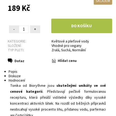
SKLADEM
189 Kč
-
+
KATEGORIE:
Květové a pleťové vody
SLOŽENÍ:
Vhodné pro vegany
TYP PLETI:
Zralá
,
Suchá
,
Normální
Hlídat cenu
Dotaz
Popis
Diskuze
Hodnocení
Tonika od Biorythme jsou
skutečnými unikáty ve své
cenové kategorii
. Představují pečlivě formulovanou
recepturu, která přináší viditelné výsledky díky vysoké
koncentraci aktivních látek. Na rozdíl od běžných přípravků
neobsahují vysoké procento lihu, přidanou vodu, parfemaci
ani čisticí látky.