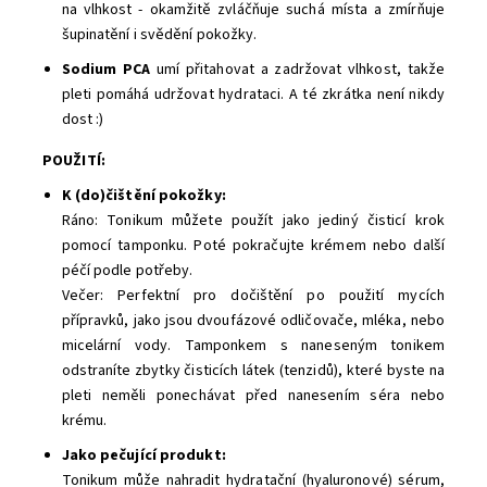
na vlhkost - okamžitě zvláčňuje suchá místa a zmírňuje
šupinatění i svědění pokožky.
Sodium PCA
umí přitahovat a zadržovat vlhkost, takže
pleti pomáhá udržovat hydrataci. A té zkrátka není nikdy
dost :)
POUŽITÍ:
K (do)čištění pokožky:
Ráno: Tonikum můžete použít jako jediný čisticí krok
pomocí tamponku. Poté pokračujte krémem nebo další
péčí podle potřeby.
Večer: Perfektní pro dočištění po použití mycích
přípravků, jako jsou dvoufázové odličovače, mléka, nebo
micelární vody. Tamponkem s naneseným tonikem
odstraníte zbytky čisticích látek (tenzidů), které byste na
pleti neměli ponechávat před nanesením séra nebo
krému.
Jako pečující produkt:
Tonikum může nahradit hydratační (hyaluronové) sérum,