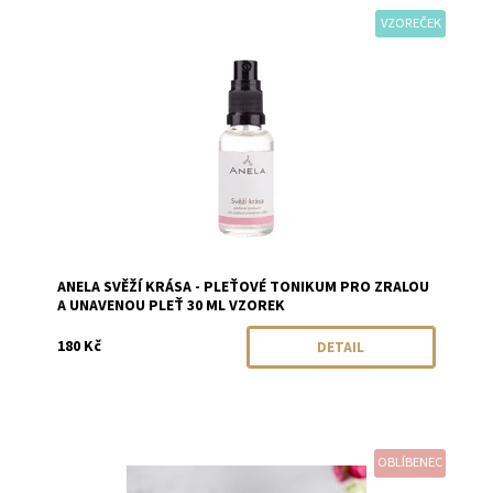
VZOREČEK
Dostupnost:
Momentálně vyprodáno
Značka:
Anela
ANELA SVĚŽÍ KRÁSA - PLEŤOVÉ TONIKUM PRO ZRALOU
A UNAVENOU PLEŤ 30 ML VZOREK
180 Kč
DETAIL
OBLÍBENEC
Dostupnost:
Skladem
Značka:
Biorythme