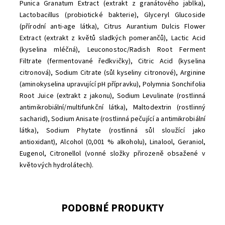
Punica Granatum Extract (extrakt z granátového jablka),
Lactobacillus (probiotické bakterie), Glyceryl Glucoside
(přírodní anti-age látka), Citrus Aurantium Dulcis Flower
Extract (extrakt z květů sladkých pomerančů), Lactic Acid
(kyselina mléčná), Leuconostoc/Radish Root Ferment
Filtrate (fermentované ředkvičky), Citric Acid (kyselina
citronová), Sodium Citrate (sůl kyseliny citronové), Arginine
(aminokyselina upravující pH přípravku), Polymnia Sonchifolia
Root Juice (extrakt z jakonu), Sodium Levulinate (rostlinná
antimikrobiální/multifunkční látka), Maltodextrin (rostlinný
sacharid), Sodium Anisate (rostlinná pečující a antimikrobiální
látka), Sodium Phytate (rostlinná sůl sloužící jako
antioxidant), Alcohol (0,001 % alkoholu), Linalool, Geraniol,
Eugenol, Citronellol (vonné složky přirozeně obsažené v
květových hydrolátech).
PODOBNÉ PRODUKTY