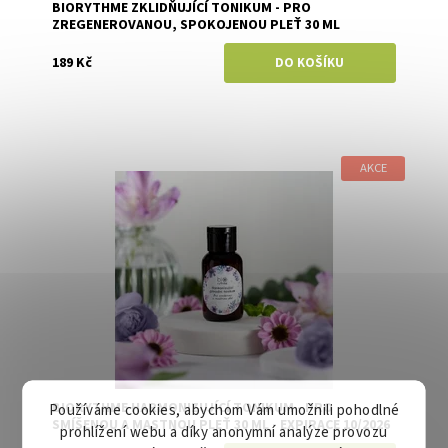
BIORYTHME ZKLIDŇUJÍCÍ TONIKUM - PRO
ZREGENEROVANOU, SPOKOJENOU PLEŤ 30 ML
189 Kč
AKCE
Dostupnost:
Skladem
Značka:
Biorythme
BIORYTHME HARMONIZUJÍCÍ TONIKUM - PRO
Používáme cookies, abychom Vám umožnili pohodlné
SMÍŠENOU A MASTNOU PLEŤ 30 ML - EXPIRACE 10/2026
prohlížení webu a díky anonymní analýze provozu