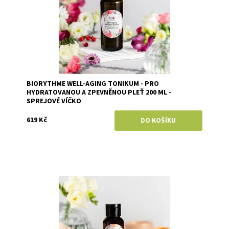
BIORYTHME WELL-AGING TONIKUM - PRO
HYDRATOVANOU A ZPEVNĚNOU PLEŤ 200 ML -
SPREJOVÉ VÍČKO
619 Kč
Dostupnost:
Momentálně vyprodáno
Značka:
Biorythme