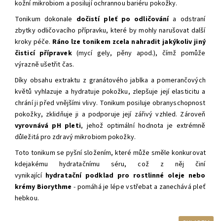
kožní mikrobiom a posilují ochrannou bariéru pokožky.
Tonikum dokonale
dočistí pleť po odličování
a odstraní
zbytky odličovacího přípravku, které by mohly narušovat další
kroky péče.
Ráno
lze tonikem zcela nahradit jakýkoliv jiný
čisticí přípravek
(mycí gely, pěny apod.), čímž pomůže
výrazně ušetřit čas.
Díky obsahu extraktu z granátového jablka a pomerančových
květů vyhlazuje a hydratuje pokožku, zlepšuje její elasticitu a
chrání ji před vnějšími vlivy. Tonikum posiluje obranyschopnost
pokožky, zklidňuje ji a podporuje její zářivý vzhled. Zároveň
vyrovnává pH pleti
, jehož optimální hodnota je extrémně
důležitá pro zdravý mikrobiom pokožky.
Toto tonikum se pyšní složením, které může směle konkurovat
kdejakému hydratačnímu séru, což z něj činí
vynikající
hydratační podklad pro rostlinné oleje nebo
krémy
Biorythme
- pomáhá je lépe vstřebat a zanechává pleť
hebkou.