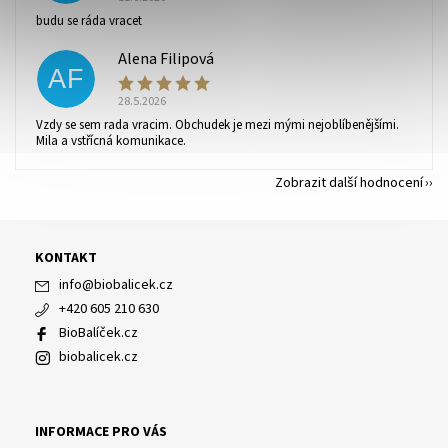
budu se ráda vracet
Alena Filipová
AF
28.5.2026
Vzdy se sem rada vracim. Obchudek je mezi mými nejoblíbenějšími.
Mila a vstřícná komunikace.
Zobrazit další hodnocení
KONTAKT
info
@
biobalicek.cz
+420 605 210 630
BioBalíček.cz
biobalicek.cz
INFORMACE PRO VÁS