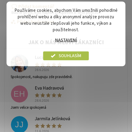
Přidat komentář
Používáme cookies, abychom Vám umožnili pohodlné
Buďte první, kdo napíše příspěvek k této položce.
prohlížení webu a díky anonymní analýze provozu
Přidat hodnocení
webu neustále zlepšovali jeho funkce, výkon a
použitelnost.
NASTAVENÍ
SOUHLASÍM
Lucie
L
28.6.2026
Spokojenost, nakupuju zde pravidelně.
Eva Hadravová
EH
28.6.2026
Vaše osobní údaje budou zpracovány dle
podmínek
Jsem velice spokojená
ochrany osobních údajů
.
Jarmila Jelínková
JJ
11.6.2026