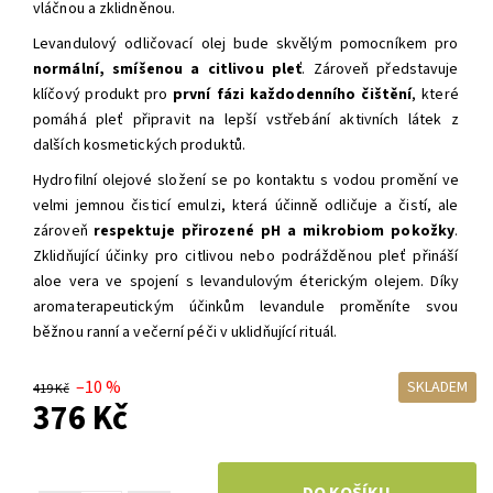
vláčnou a zklidněnou.
Levandulový odličovací olej bude skvělým pomocníkem pro
normální, smíšenou a citlivou pleť
. Zároveň představuje
klíčový produkt pro
první fázi každodenního čištění
, které
pomáhá pleť připravit na lepší vstřebání aktivních látek z
dalších kosmetických produktů.
Hydrofilní olejové složení se po kontaktu s vodou promění ve
velmi jemnou čisticí emulzi, která účinně odličuje a čistí, ale
zároveň
respektuje přirozené pH a mikrobiom pokožky
.
Zklidňující účinky pro citlivou nebo podrážděnou pleť přináší
aloe vera ve spojení s levandulovým éterickým olejem. Díky
aromaterapeutickým účinkům levandule proměníte svou
běžnou ranní a večerní péči v uklidňující rituál.
–10 %
SKLADEM
419 Kč
376 Kč