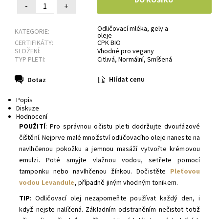
-
+
Odličovací mléka, gely a
KATEGORIE:
oleje
CERTIFIKÁTY:
CPK BIO
SLOŽENÍ:
Vhodné pro vegany
TYP PLETI:
Citlivá
,
Normální
,
Smíšená
Hlídat cenu
Dotaz
Popis
Diskuze
Hodnocení
POUŽITÍ
: Pro správnou očistu pleti dodržujte dvoufázové
čištění. Nejprve malé množství odličovacího oleje naneste na
navlhčenou pokožku a jemnou masáží vytvořte krémovou
emulzi. Poté smyjte vlažnou vodou, setřete pomocí
tamponku nebo navlhčenou žínkou. Dočistěte
Pleťovou
vodou Levandule
, případně jiným vhodným tonikem.
TIP
: Odličovací olej nezapomeňte používat každý den, i
když nejste nalíčená. Základním odstraněním nečistot totiž