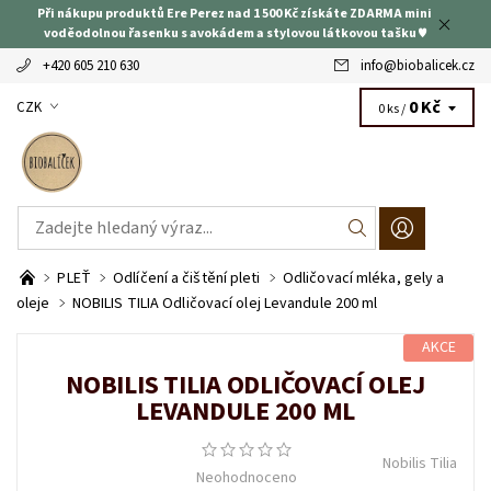
Při nákupu produktů Ere Perez nad 1 500 Kč získáte ZDARMA mini
voděodolnou řasenku s avokádem a stylovou látkovou tašku ♥
+420 605 210 630
info
@
biobalicek.cz
0 Kč
CZK
0 ks /
PLEŤ
Odlíčení a čištění pleti
Odličovací mléka, gely a
oleje
NOBILIS TILIA Odličovací olej Levandule 200 ml
AKCE
NOBILIS TILIA ODLIČOVACÍ OLEJ
LEVANDULE 200 ML
Nobilis Tilia
Neohodnoceno