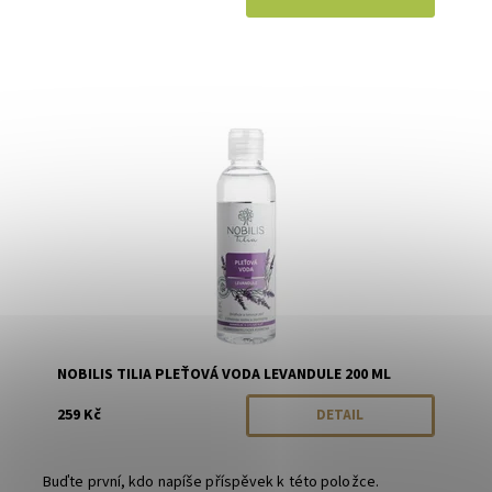
Dostupnost:
Momentálně vyprodáno
Značka:
Nobilis Tilia
NOBILIS TILIA PLEŤOVÁ VODA LEVANDULE 200 ML
259 Kč
DETAIL
Buďte první, kdo napíše příspěvek k této položce.