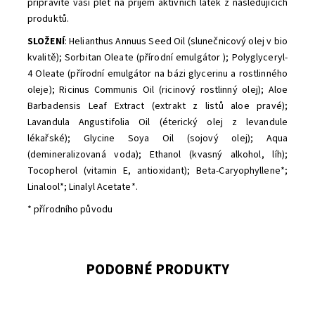
připravíte vaši pleť na příjem aktivních látek z následujících
produktů.
SLOŽENÍ
: Helianthus Annuus Seed Oil (slunečnicový olej v bio
kvalitě); Sorbitan Oleate (přírodní emulgátor ); Polyglyceryl-
4 Oleate (přírodní emulgátor na bázi glycerinu a rostlinného
oleje); Ricinus Communis Oil (ricinový rostlinný olej); Aloe
Barbadensis Leaf Extract (extrakt z listů aloe pravé);
Lavandula Angustifolia Oil (éterický olej z levandule
lékařské); Glycine Soya Oil (sojový olej); Aqua
(demineralizovaná voda); Ethanol (kvasný alkohol, líh);
Tocopherol (vitamin E, antioxidant); Beta-Caryophyllene*;
Linalool*; Linalyl Acetate*.
* přírodního původu
PODOBNÉ PRODUKTY
Dostupnost:
Skladem