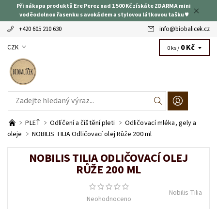
Při nákupu produktů Ere Perez nad 1 500 Kč získáte ZDARMA mini
voděodolnou řasenku s avokádem a stylovou látkovou tašku ♥
+420 605 210 630
info
@
biobalicek.cz
0 Kč
CZK
0 ks /
PLEŤ
Odlíčení a čištění pleti
Odličovací mléka, gely a
oleje
NOBILIS TILIA Odličovací olej Růže 200 ml
NOBILIS TILIA ODLIČOVACÍ OLEJ
RŮŽE 200 ML
Nobilis Tilia
Neohodnoceno