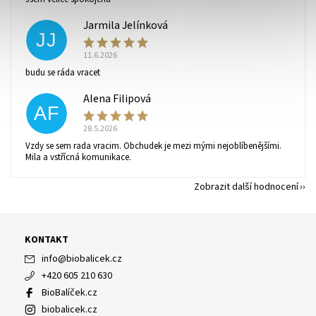
ochrany osobních údajů
.
Jarmila Jelínková
JJ
11.6.2026
budu se ráda vracet
Alena Filipová
AF
28.5.2026
Vzdy se sem rada vracim. Obchudek je mezi mými nejoblíbenějšími.
Mila a vstřícná komunikace.
Zobrazit další hodnocení
KONTAKT
info
@
biobalicek.cz
+420 605 210 630
BioBalíček.cz
biobalicek.cz