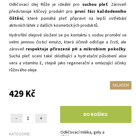
Odličovací olej Růže je ideální pro
suchou pleť
. Zároveň
představuje klíčový produkt pro
první fázi každodenního
čištění
, které pomáhá pleť připravit na lepší vstřebání
aktivních látek z dalších kosmetických produktů.
Hydrofilní olejové složení se po kontaktu s vodou promění ve
velmi jemnou čisticí emulzi, která účinně odličuje a čistí, ale
zároveň
respektuje přirozené pH a mikrobiom pokožky
.
Suchá pleť ocení také zklidňující a hydratační působení aloe
vera a vitamínu E, stejně jako regenerační a omlazující účinky
růžového oleje.
SKLADEM
429 Kč
-
+
Odličovací mléka, gely a
KATEGORIE: