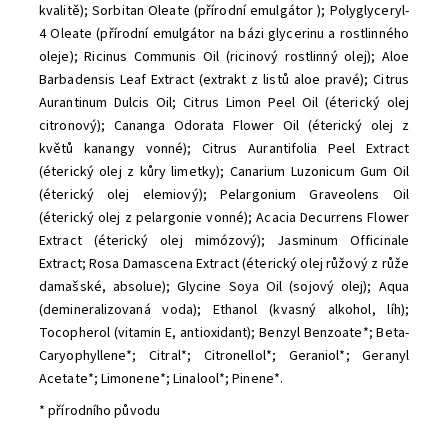
kvalitě); Sorbitan Oleate (přírodní emulgátor ); Polyglyceryl-
4 Oleate (přírodní emulgátor na bázi glycerinu a rostlinného
oleje); Ricinus Communis Oil (ricinový rostlinný olej); Aloe
Barbadensis Leaf Extract (extrakt z listů aloe pravé); Citrus
Aurantinum Dulcis Oil; Citrus Limon Peel Oil (éterický olej
citronový); Cananga Odorata Flower Oil (éterický olej z
květů kanangy vonné); Citrus Aurantifolia Peel Extract
(éterický olej z kůry limetky); Canarium Luzonicum Gum Oil
(éterický olej elemiový); Pelargonium Graveolens Oil
(éterický olej z pelargonie vonné); Acacia Decurrens Flower
Extract (éterický olej mimózový); Jasminum Officinale
Extract; Rosa Damascena Extract (éterický olej růžový z růže
damašské, absolue); Glycine Soya Oil (sojový olej); Aqua
(demineralizovaná voda); Ethanol (kvasný alkohol, líh);
Tocopherol (vitamin E, antioxidant); Benzyl Benzoate*; Beta-
Caryophyllene*; Citral*; Citronellol*; Geraniol*; Geranyl
Acetate*; Limonene*; Linalool*; Pinene*.
* přírodního původu