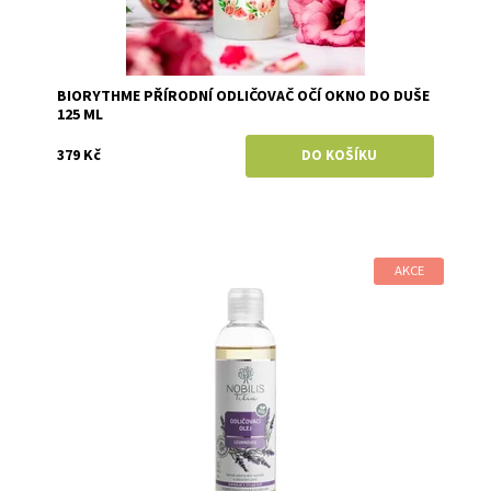
BIORYTHME PŘÍRODNÍ ODLIČOVAČ OČÍ OKNO DO DUŠE
125 ML
379 Kč
AKCE
Dostupnost:
Skladem
Značka:
Nobilis Tilia