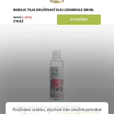
NOBILIS TILIA ODLIČOVACÍ OLEJ LEVANDULE 200 ML
419 Kč
(–10 %)
376 Kč
Dostupnost:
Skladem
Značka:
Nobilis Tilia
NOBILIS TILIA PLEŤOVÁ VODA RŮŽE 200 ML
Používáme cookies, abychom Vám umožnili pohodlné