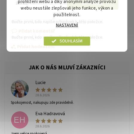
prohlížení webu a díky anonymní analýze provozu
269 Kč
webu neustále zlepšovali jeho funkce, výkon a
použitelnost.
Buďte první, kdo napíše příspěvek k této položce.
NASTAVENÍ
Přidat komentář
Buďte první, kdo napíše příspěvek k této položce.
SOUHLASÍM
Přidat hodnocení
Lucie
L
28.6.2026
Spokojenost, nakupuju zde pravidelně.
Eva Hadravová
EH
28.6.2026
Vaše osobní údaje budou zpracovány dle
podmínek
Jsem velice spokojená