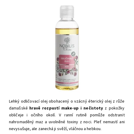
Lehký odličovací olej obohacený o vzácný éterický olej z růže
damašské
hravě rozpustí make-up i nečistoty
z pokožky
obličeje i očního okolí. V ranní rutině pomůže odstranit
nahromaděný maz a uvolněné toxiny z noci. Pleť
nemastí ani
nevysušuje, ale
zanechá ji svěží, vláčnou a hebkou.