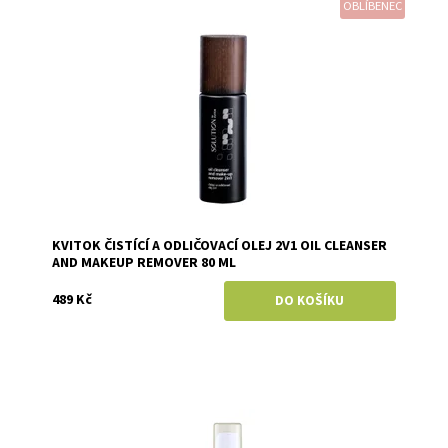
OBLÍBENEC
Dostupnost:
Skladem
Značka:
Kvitok
KVITOK ČISTÍCÍ A ODLIČOVACÍ OLEJ 2V1 OIL CLEANSER
AND MAKEUP REMOVER 80 ML
489 Kč
Dostupnost:
Momentálně vyprodáno
Značka:
Hemptouch