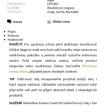
oleje
CERTIFIKÁTY:
CPK BIO
SLOŽENÍ:
Vhodné pro vegany
TYP PLETI:
Zralá
,
Suchá
,
Normální
Hlídat cenu
Dotaz
Popis
Diskuze
Hodnocení
POUŽITÍ
: Pro správnou očistu pleti dodržujte dvoufázové
čištění. Nejprve malé množství odličovacího oleje naneste na
navlhčenou pokožku a jemnou masáží vytvořte krémovou
emulzi. Poté smyjte vlažnou vodou, setřete pomocí
tamponku nebo navlhčenou žínkou. Dočistěte
Pleťovou
vodou Růže
, případně jiným vhodným tonikem.
TIP
: Odličovací olej nezapomeňte používat každý den, i
když nejste nalíčená. Základním odstraněním nečistot totiž
připravíte vaši pleť na příjem aktivních látek z následujících
produktů.
SLOŽENÍ
: Helianthus Annuus Seed Oil (slunečnicový olej v bio