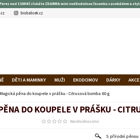
Perez nad 1 500 Kč získáte ZDARMA mini voděodolnou řasenku s avokádem a styl
.cz
biobalicek.cz
NĚ
DĚTI A MAMINKY
MUŽI
EKODOMOV
DÁRKY
AKCE
PRAVA A PLATBA
HODNOCENÍ OBCHODU
VĚRNOSTNÍ PROG
Magická pěna do koupele v prášku - Citrusová bomba 60 g
PĚNA DO KOUPELE V PRÁŠKU - CITR
Neohodnoceno
S přírodní pěnou