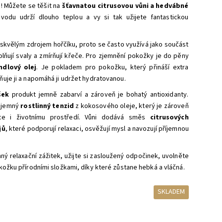
! Můžete se těšit na
šťavnatou citrusovou vůni a hedvábné
 vodu udrží dlouho teplou a vy si tak užijete fantastickou
 skvělým zdrojem hořčíku, proto se často využívá jako součást
olňují svaly a zmírňují křeče. Pro zjemnění pokožky je do pěny
dlový olej
. Je pokladem pro pokožku, který přináší extra
uje ji a napomáhá ji udržet hydratovanou.
šek
produkt jemně zabarví a zároveň je bohatý antioxidanty.
e jemný
rostlinný tenzid
z kokosového oleje, který je zároveň
ce i životnímu prostředí. Vůni dodává směs
citrusových
jů
, které podporují relaxaci, osvěžují mysl a navozují příjemnou
mný relaxační zážitek, užijte si zasloužený odpočinek, uvolněte
kožku přírodními složkami, díky které zůstane hebká a vláčná.
SKLADEM