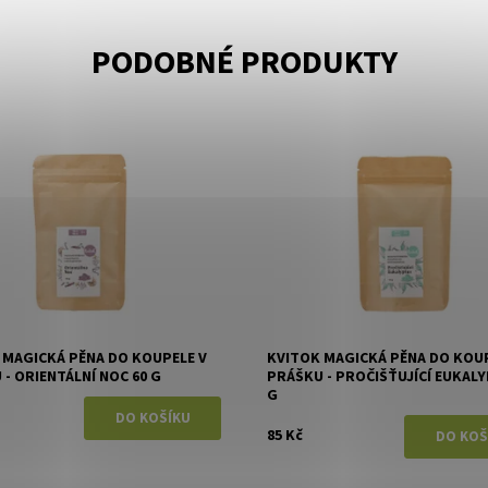
PODOBNÉ PRODUKTY
ost:
Skladem
Dostupnost:
Skladem
Kvitok
Značka:
Kvitok
 MAGICKÁ PĚNA DO KOUPELE V
KVITOK MAGICKÁ PĚNA DO KOUP
- ORIENTÁLNÍ NOC 60 G
PRÁŠKU - PROČIŠŤUJÍCÍ EUKALY
G
85 Kč