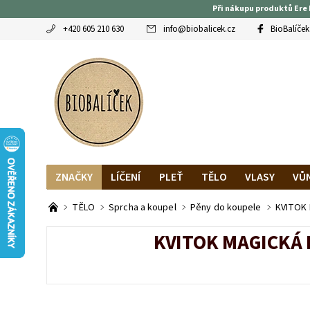
Při nákupu produktů Ere 
+420 605 210 630
info
@
biobalicek.cz
BioBalíček
ZNAČKY
LÍČENÍ
PLEŤ
TĚLO
VLASY
VŮ
OBLÍBENCI
MAGAZÍN
RECENZE BLOGEREK
DO
TĚLO
Sprcha a koupel
Pěny do koupele
KVITOK 
KVITOK MAGICKÁ 