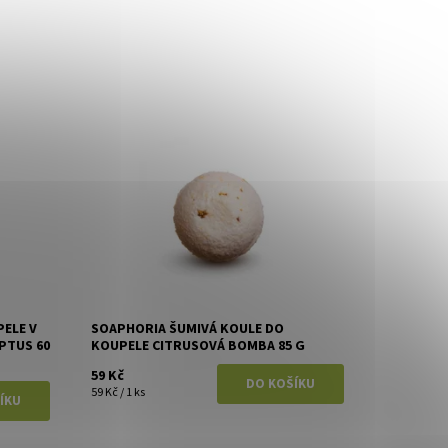
Dostupnost:
Skladem
Značka:
Soaphoria
ELE V
SOAPHORIA ŠUMIVÁ KOULE DO
PTUS 60
KOUPELE CITRUSOVÁ BOMBA 85 G
59 Kč
59 Kč / 1 ks