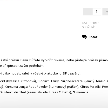
-
KATEGORIE:
SLOŽENÍ:
Dotaz
ožství prášku. Pěnu můžete vytvořit rukama, nebo přidejte prášek přím
te přizpůsobit svým potřebám.
píru (kompostovatelný včetně praktického ZIP uzávěru).
 Acid (kyselina citronová), Sodium Lauryl Sulphoacetate (jemný tenzi
j), Curcuma Longa Root Powder (kurkumový prášek), Citrus Paradisi Peel Oi
il steam distilled (esenciální olej Litsea Cubeba), *Limonene.