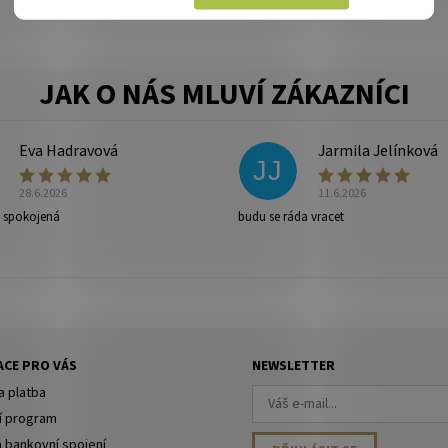
Eva Hadravová
Jarmila Jelínková
JJ
28.6.2026
11.6.2026
e spokojená
budu se ráda vracet
ny osobních údajů
.
CE PRO VÁS
NEWSLETTER
a platba
í program
a bankovní spojení