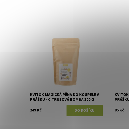
Dostupnost:
Skladem
Dostupn
Značka:
Kvitok
Značka:
KVITOK MAGICKÁ PĚNA DO KOUPELE V
KVITOK
PRÁŠKU - CITRUSOVÁ BOMBA 300 G
PRÁŠKU 
249 Kč
85 Kč