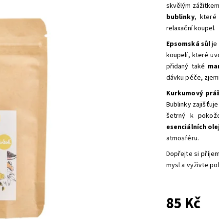
skvělým zážitkem
bublinky
, které
relaxační koupel.
Epsomská sůl
je
koupelí, které uv
přidaný také
man
dávku péče, zjemň
Kurkumový prá
Bublinky zajišťuj
šetrný k pokož
esenciálních ole
atmosféru.
Dopřejte si příje
mysl a vyživte po
85 Kč