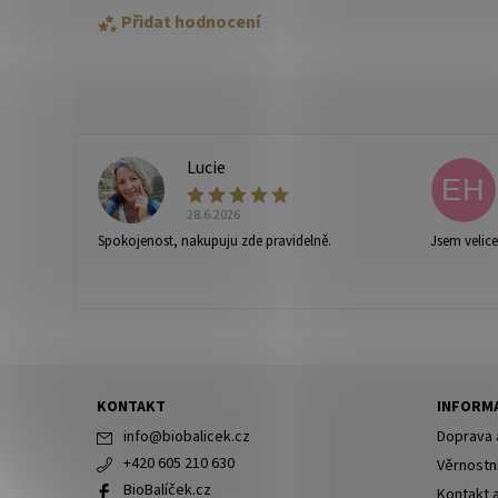
Přidat hodnocení
Lucie
L
EH
28.6.2026
Spokojenost, nakupuju zde pravidelně.
Jsem velic
Vaše osobní údaje budou zpracovány dle
podmínek ochra
KONTAKT
INFORMA
info
@
biobalicek.cz
Doprava 
+420 605 210 630
Věrnostn
BioBalíček.cz
Kontakt 