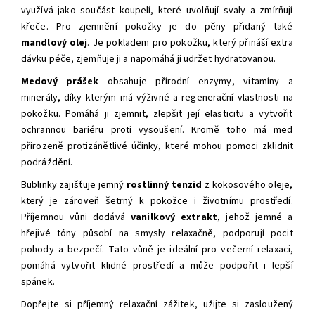
využívá jako součást koupelí, které uvolňují svaly a zmírňují
křeče. Pro zjemnění pokožky je do pěny přidaný také
mandlový olej
. Je pokladem pro pokožku, který přináší extra
dávku péče, zjemňuje ji a napomáhá ji udržet hydratovanou.
Medový prášek
obsahuje přírodní enzymy, vitamíny a
minerály, díky kterým má výživné a regenerační vlastnosti na
pokožku. Pomáhá ji zjemnit, zlepšit její elasticitu a vytvořit
ochrannou bariéru proti vysoušení. Kromě toho má med
přirozeně protizánětlivé účinky, které mohou pomoci zklidnit
podráždění.
Bublinky zajišťuje jemný
rostlinný tenzid
z kokosového oleje,
který je zároveň šetrný k pokožce i životnímu prostředí.
Příjemnou vůni dodává
vanilkový extrakt
, jehož jemné a
hřejivé tóny působí na smysly relaxačně, podporují pocit
pohody a bezpečí. Tato vůně je ideální pro večerní relaxaci,
pomáhá vytvořit klidné prostředí a může podpořit i lepší
spánek.
Dopřejte si příjemný relaxační zážitek, užijte si zasloužený