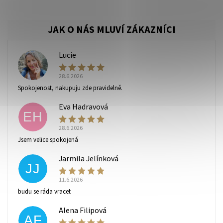
Lucie
L
28.6.2026
Spokojenost, nakupuju zde pravidelně.
Eva Hadravová
EH
28.6.2026
Vaše osobní údaje budou zpracovány dle
podmínek
Jsem velice spokojená
ochrany osobních údajů
.
Jarmila Jelínková
JJ
11.6.2026
budu se ráda vracet
Alena Filipová
AF