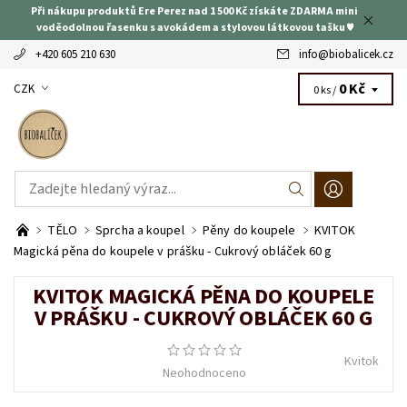
Při nákupu produktů Ere Perez nad 1 500 Kč získáte ZDARMA mini
voděodolnou řasenku s avokádem a stylovou látkovou tašku ♥
+420 605 210 630
info
@
biobalicek.cz
0 Kč
CZK
0 ks /
TĚLO
Sprcha a koupel
Pěny do koupele
KVITOK
Magická pěna do koupele v prášku - Cukrový obláček 60 g
KVITOK MAGICKÁ PĚNA DO KOUPELE
V PRÁŠKU - CUKROVÝ OBLÁČEK 60 G
Kvitok
Neohodnoceno