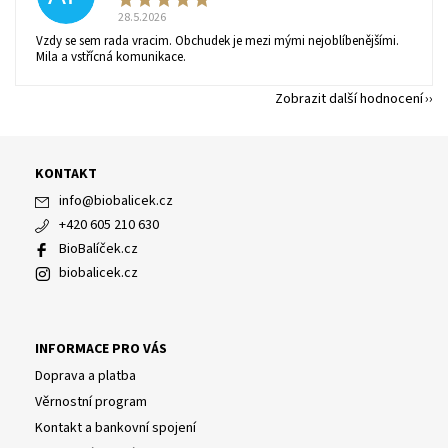
28.5.2026
Vzdy se sem rada vracim. Obchudek je mezi mými nejoblíbenějšími.
Mila a vstřícná komunikace.
Zobrazit další hodnocení
KONTAKT
info
@
biobalicek.cz
+420 605 210 630
BioBalíček.cz
biobalicek.cz
INFORMACE PRO VÁS
Doprava a platba
Věrnostní program
Kontakt a bankovní spojení