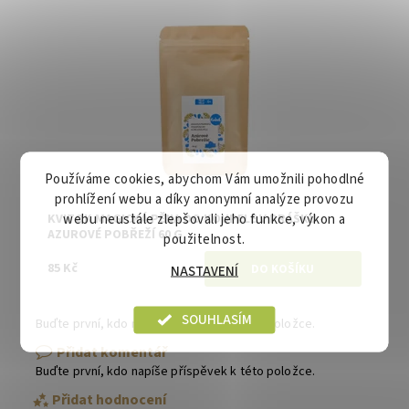
Dostupnost:
Skladem
Značka:
Kvitok
Používáme cookies, abychom Vám umožnili pohodlné
prohlížení webu a díky anonymní analýze provozu
webu neustále zlepšovali jeho funkce, výkon a
KVITOK MAGICKÁ PĚNA DO KOUPELE V PRÁŠKU -
AZUROVÉ POBŘEŽÍ 60 G
použitelnost.
85 Kč
NASTAVENÍ
SOUHLASÍM
Buďte první, kdo napíše příspěvek k této položce.
Přidat komentář
Buďte první, kdo napíše příspěvek k této položce.
Přidat hodnocení