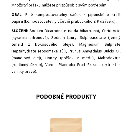
Množství prášku můžete přizpůsobit svým potřebám.
OBAL
: Plně kompostovatelný sáček z japonského kraft
papíru (kompostovatelný včetně praktického ZIP uzávěru).
SLOŽENÍ
: Sodium Bicarbonate (soda bikarbona), Citric Acid
(kyselina citronová), Sodium Lauryl Sulphoacetate (jemný
tenzid z kokosového oleje), Magnesium Sulphate
Heptahydrate (epsomská sůl), Prunus Amygdalus Dulcis Oil
(mandlový olej), Honey (prášek z medu), Maltodextrin
(rostlinný škrob), Vanilla Planifolia Fruit Extract (extrakt z
vanilky pravé).
PODOBNÉ PRODUKTY
Dostupnost:
Skladem
Značka:
Kvitok