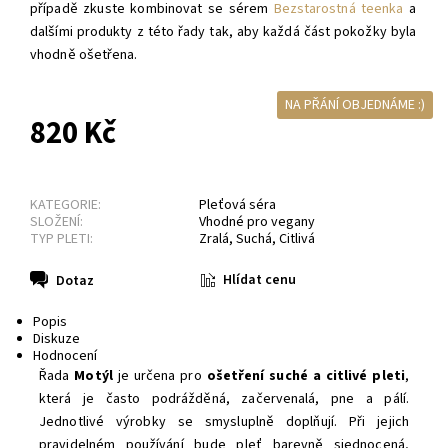
případě zkuste kombinovat se sérem
Bezstarostná teenka
a
dalšími produkty z této řady tak, aby každá část pokožky byla
vhodně ošetřena.
NA PŘÁNÍ OBJEDNÁME :)
820 Kč
KATEGORIE:
Pleťová séra
SLOŽENÍ:
Vhodné pro vegany
TYP PLETI:
Zralá
,
Suchá
,
Citlivá
Hlídat cenu
Dotaz
Popis
Diskuze
Hodnocení
Řada
Motýl
je určena pro
ošetření suché a citlivé pleti
,
která je často podrážděná, začervenalá, pne a pálí.
Jednotlivé výrobky se smysluplně doplňují. Při jejich
pravidelném používání bude pleť barevně sjednocená,