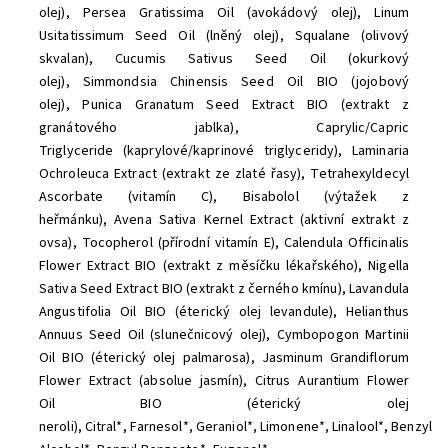
olej), Persea Gratissima Oil (avokádový olej), Linum
Usitatissimum Seed Oil (lněný olej), Squalane (olivový
skvalan), Cucumis Sativus Seed Oil (okurkový
olej), Simmondsia Chinensis Seed Oil BIO (jojobový
olej), Punica Granatum Seed Extract BIO (extrakt z
granátového jablka), Caprylic/Capric
Triglyceride (kaprylové/kaprinové triglyceridy), Laminaria
Ochroleuca Extract (extrakt ze zlaté řasy), Tetrahexyldecyl
Ascorbate (vitamín C), Bisabolol (výtažek z
heřmánku), Avena Sativa Kernel Extract (aktivní extrakt z
ovsa), Tocopherol (přírodní vitamín E), Calendula Officinalis
Flower Extract BIO (extrakt z měsíčku lékařského), Nigella
Sativa Seed Extract BIO (extrakt z černého kmínu), Lavandula
Angustifolia Oil BIO (éterický olej levandule), Helianthus
Annuus Seed Oil (slunečnicový olej), Cymbopogon Martinii
Oil BIO (éterický olej palmarosa), Jasminum Grandiflorum
Flower Extract (absolue jasmín), Citrus Aurantium Flower
Oil BIO (éterický olej
neroli), Citral*, Farnesol*, Geraniol*, Limonene*, Linalool*, Benzyl