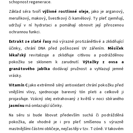
schopnost regenerace.
Základ séra tvoří
výživné rostlinné oleje
, jako je arganový,
meruňkový, makový, švestkový či kaméliový. Ty pleť
zjemňují,
udržují v ní hydrataci a p
omáhají obnovit její přirozenou
ochrannou funkci.
Extrakt ze zlaté řasy
má výrazné protizánětlivé a zklidňující
účinky, chrání DNA před poškození UV zářením.
Měsíček
lékařský
revitalizuje a zklidňuje citlivou a podrážděnou
pokožku se sklonem k zarudnutí.
Výtažky z ovsa a
granátového jablka
dodávají pružnost a vyhlazují jemné
vrásky.
Vitamín C
jako
extrémně silný antioxidant chrání pokožku před
vnějšími vlivy,
sjednocuje barevný tón pleti a celkově ji
projasňuje. Vzácný olej extrahovaný z květů v noci sbíraného
jasmínu
má omlazující účinky.
Na séru si bude libovat především suchá či podrážděná
pokožka, ale vhodné je i pro pleť smíšenou s výrazně
mastnějšími částmi obličeje, nejčastěji v tzv. T-zóně. V takovém