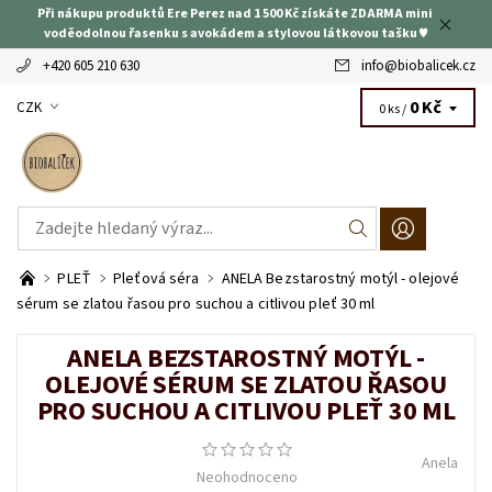
Při nákupu produktů Ere Perez nad 1 500 Kč získáte ZDARMA mini
voděodolnou řasenku s avokádem a stylovou látkovou tašku ♥
+420 605 210 630
info
@
biobalicek.cz
0 Kč
CZK
0 ks /
PLEŤ
Pleťová séra
ANELA Bezstarostný motýl - olejové
sérum se zlatou řasou pro suchou a citlivou pleť 30 ml
ANELA BEZSTAROSTNÝ MOTÝL -
OLEJOVÉ SÉRUM SE ZLATOU ŘASOU
PRO SUCHOU A CITLIVOU PLEŤ 30 ML
Anela
Neohodnoceno