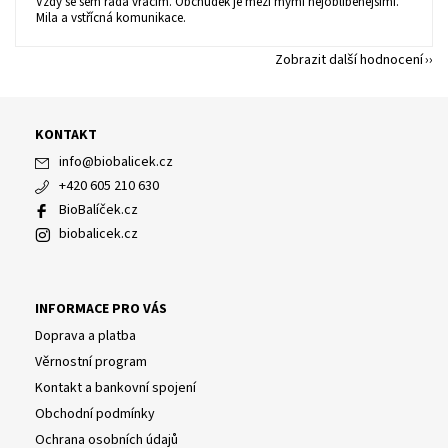
Vzdy se sem rada vracim. Obchudek je mezi mými nejoblíbenějšími.
Mila a vstřícná komunikace.
Zobrazit další hodnocení
KONTAKT
info
@
biobalicek.cz
+420 605 210 630
BioBalíček.cz
biobalicek.cz
INFORMACE PRO VÁS
Doprava a platba
Věrnostní program
Kontakt a bankovní spojení
Obchodní podmínky
Ochrana osobních údajů