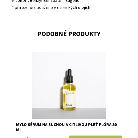
Alcohol*, Benzyl Benzoate*, Eugenol*
* přirozeně obsaženo v éterických olejích
PODOBNÉ PRODUKTY
Dostupnost:
Skladem
Značka:
Mylo
MYLO SÉRUM NA SUCHOU A CITLIVOU PLEŤ FLÓRA 50
ML