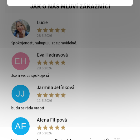
Lucie
L
28.6.2026
Spokojenost, nakupuju zde pravidelně.
Eva Hadravová
EH
28.6.2026
Vaše osobní údaje budou zpracovány dle
podmínek
Jsem velice spokojená
ochrany osobních údajů
.
Jarmila Jelínková
JJ
11.6.2026
budu se ráda vracet
Alena Filipová
AF
28.5.2026