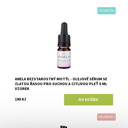
VZOREČEK
Dostupnost:
Skladem
Značka:
Anela
ANELA BEZSTAROSTNÝ MOTÝL - OLEJOVÉ SÉRUM SE
ZLATOU ŘASOU PRO SUCHOU A CITLIVOU PLEŤ 5 ML
VZOREK
190 Kč
OBLÍBENEC
Dostupnost:
Objednáno
Značka:
Anela