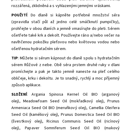
rozzářená, zklidněná a s vyhlazenými jemnými vráskami.
POUŽITÍ
: Do dlaně si kápněte potřebné množství séra
(zpravidla stačí půl až jedno celé smáčknutí pumpičky),
prohřejte v obou dlaních a jemně vmasírujte do pleti. Sérem
ošetřete také krk a dekolt. Používejte ráno a/nebo večer na
navlhčenou pokožku pleťovou nebo květovou vodou nebo
ošetřenou hydratačním sérem.
TIP
: Můžete si sérum kápnout do dlaně spolu s hydratačním
sérem Růžové z nebe. Obě séra prstem druhé ruky v dlani
promíchejte a pak je takto jemně naneste na pleť celého
obličeje, krku i dekoltu. Je to snadný, rychlý a moc příjemný
způsob aplikace.
SLOŽENÍ
: Argania Spinosa Kernel Oil BIO (arganový
olej), Meadowfoam Seed Oil (mokřadkový olej), Prunus
Armeniaca Seed Oil BIO (meruňkový olej), Camellia Oleifera
Seed Oil (kaméliový olej), Prunus Domestica Seed Oil BIO
(švestkový olej), Ricinus Communis Seed Oil (ricínový
olej), Papaver Somniferum Seed Oil BIO (makový