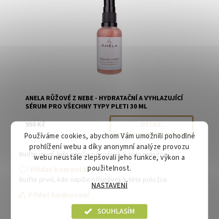
ANELA RŮŽOVÉ Z NEBE - HYDRATAČNÍ A VYHLAZUJÍCÍ
SÉRUM PRO VŠECHNY TYPY PLETI 30 ML
950 Kč
DETAIL
Používáme cookies, abychom Vám umožnili pohodlné
prohlížení webu a díky anonymní analýze provozu
Buďte první, kdo napíše příspěvek k této položce.
webu neustále zlepšovali jeho funkce, výkon a
použitelnost.
Přidat komentář
Buďte první, kdo napíše příspěvek k této položce.
NASTAVENÍ
Přidat hodnocení
SOUHLASÍM