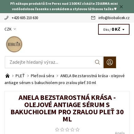
Při nákupu produktů Ere Perez nad 1 500 Kč získáte ZDARMA mini
voděodolnou řasenku s avokádem a stylovou látkovou tašku ♥
+420 605 210 630
info
@
biobalicek.cz
0 Kč
CZK
0 ks /
PLEŤ
Pleťová séra
ANELA Bezstarostná krása - olejové
antiage sérum s bakuchiolem pro zralou pleť 30 ml
ANELA BEZSTAROSTNÁ KRÁSA -
OLEJOVÉ ANTIAGE SÉRUM S
BAKUCHIOLEM PRO ZRALOU PLEŤ 30
ML
Anela