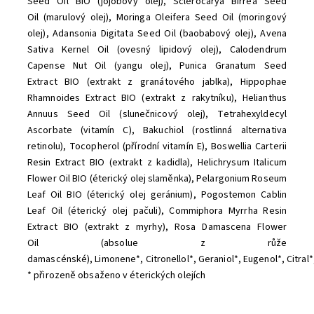
Seed Oil BIO (jojobový olej), Sclerocarya Birrea Seed
Oil (marulový olej), Moringa Oleifera Seed Oil (moringový
olej), Adansonia Digitata Seed Oil (baobabový olej), Avena
Sativa Kernel Oil (ovesný lipidový olej), Calodendrum
Capense Nut Oil (yangu olej), Punica Granatum Seed
Extract BIO (extrakt z granátového jablka), Hippophae
Rhamnoides Extract BIO (extrakt z rakytníku), Helianthus
Annuus Seed Oil (slunečnicový olej), Tetrahexyldecyl
Ascorbate (vitamín C), Bakuchiol (rostlinná alternativa
retinolu), Tocopherol (přírodní vitamín E), Boswellia Carterii
Resin Extract BIO (extrakt z kadidla), Helichrysum Italicum
Flower Oil BIO (éterický olej slaměnka), Pelargonium Roseum
Leaf Oil BIO (éterický olej geránium), Pogostemon Cablin
Leaf Oil (éterický olej pačuli), Commiphora Myrrha Resin
Extract BIO (extrakt z myrhy), Rosa Damascena Flower
Oil (absolue z růže
damascénské), Limonene*, Citronellol*, Geraniol*, Eugenol*, Citral*,
* přirozeně obsaženo v éterických olejích