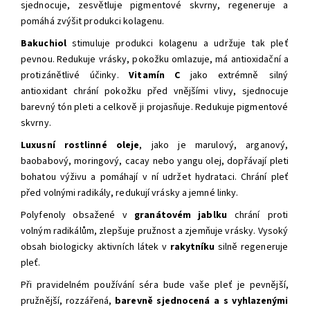
sjednocuje, zesvětluje pigmentové skvrny, regeneruje a
pomáhá zvýšit produkci kolagenu.
Bakuchiol
stimuluje produkci kolagenu a udržuje tak pleť
pevnou. R
edukuje vrásky, pokožku omlazuje,
má antioxidační a
protizánětlivé účinky.
Vitamín C
jako
extrémně silný
antioxidant chrání pokožku před vnějšími vlivy,
sjednocuje
barevný tón pleti a celkově ji projasňuje. R
edukuje pigmentové
skvrny.
Luxusní rostlinné oleje
, jako je marulový, arganový,
baobabový, moringový, cacay nebo yangu olej, dopřávají pleti
bohatou výživu a pomáhají v ní udržet hydrataci. Chrání pleť
před volnými radikály, redukují vrásky a jemné linky.
Polyfenoly obsažené v
granátovém jablku
chrání proti
volným radikálům, zlepšuje pružnost a zjemňuje vrásky. Vysoký
obsah biologicky aktivních látek v
rakytníku
silně regeneruje
pleť.
Při pravidelném používání séra bude vaše pleť je pevnější,
pružnější, rozzářená,
barevně sjednocená a s vyhlazenými