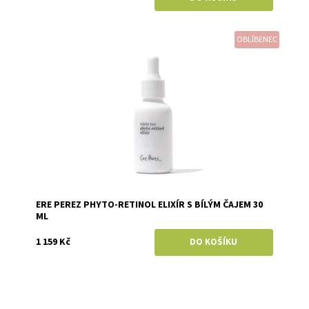
OBLÍBENEC
Dostupnost:
Skladem
Značka:
Ere Perez
ERE PEREZ PHYTO-RETINOL ELIXÍR S BÍLÝM ČAJEM 30
ML
1 159 Kč