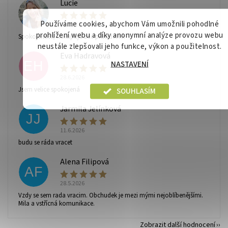
Lucie
L
Používáme cookies, abychom Vám umožnili pohodlné
28.6.2026
prohlížení webu a díky anonymní analýze provozu webu
Spokojenost, nakupuju zde pravidelně.
neustále zlepšovali jeho funkce, výkon a použitelnost.
Eva Hadravová
EH
NASTAVENÍ
28.6.2026
Vaše osobní údaje budou zpracovány dle
podmínek
Jsem velice spokojená
SOUHLASÍM
ochrany osobních údajů
.
Jarmila Jelínková
JJ
11.6.2026
budu se ráda vracet
Alena Filipová
AF
28.5.2026
Vzdy se sem rada vracim. Obchudek je mezi mými nejoblíbenějšími.
Mila a vstřícná komunikace.
Zobrazit další hodnocení