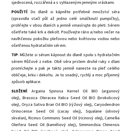
sjednocená, rozzářená a s vyhlazenými jemnými vráskami.
POUŽITÍ
: Do dlaně si kápněte potřebné množství séra
(zpravidla stačí půl až jedno celé smáčknutí pumpičky),
prohřejte v obou dlaních a jemně vmasírujte do pleti. Sérem
ošetřete také krk a dekolt. Používejte ráno a/nebo večer na
navlhčenou pokožku pleťovou nebo květovou vodou nebo
ošetřenou hydratačním sérem.
TIP
: Můžete si sérum kápnout do dlaně spolu s hydratačním
sérem Růžové z nebe. Obě séra prstem druhé ruky v dlani
promíchejte a pak je takto jemně naneste na pleť celého
obličeje, krku i dekoltu. Je to snadný, rychlý a moc příjemný
způsob aplikace.
SLOŽENÍ
: Argania Spinosa Kernel Oil BIO (arganový
olej), Brassica Oleracea Italica Seed Oil BIO (brokolicový
olej), Oryza Sativa Bran Oil BIO (rýžový olej), Caryodendron
Orinocense Seed Oil (cacay olej), Squalane (olivový
skvalan), Ricinus Communis Seed Oil (ricinový olej), Camellia
Oleifera Seed Oil (kaméliový olej), Simmondsia Chinensis