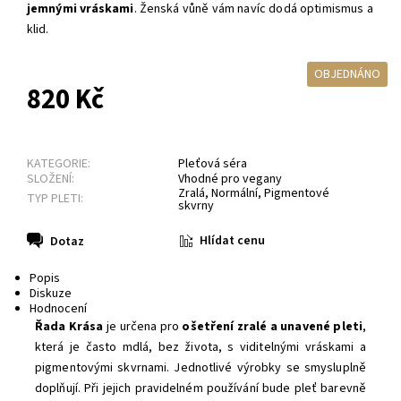
jemnými vráskami
.
Ženská vůně vám navíc dodá optimismus a
klid.
OBJEDNÁNO
820 Kč
KATEGORIE:
Pleťová séra
SLOŽENÍ:
Vhodné pro vegany
Zralá
,
Normální
,
Pigmentové
TYP PLETI:
skvrny
Hlídat cenu
Dotaz
Popis
Diskuze
Hodnocení
Řada Krása
je určena pro
ošetření zralé a unavené pleti
,
která je často mdlá, bez života, s viditelnými vráskami a
pigmentovými skvrnami. Jednotlivé výrobky se smysluplně
doplňují. Při jejich pravidelném používání bude pleť barevně