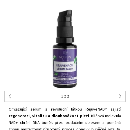
1
z 2
Omlazující sérum s revoluční látkou RejuveNAD® zajistí
regeneraci, vitalitu a dlouhověkost pleti
. Klíčová molekula
NAD+ chrání DNA buněk před oxidačním stresem a pomáhá
znovu nastartovat přirozený proces obnovy buněčné vitality.