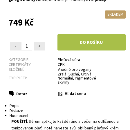
SKLADEM
749 Kč
-
+
KATEGORIE:
Pleťová séra
CERTIFIKÁTY:
CPK
SLOŽENÍ:
Vhodné pro vegany
Zralá
,
Suchá
,
Citlivá
,
TYP PLETI:
Normální
,
Pigmentové
skvrny
Hlídat cenu
Dotaz
Popis
Diskuze
Hodnocení
POUŽITÍ
: Sérum aplikujte každé ráno a večer na odlíčenou a
tonizovanou pleť. Poté naneste svůj oblíbený pleťový krém