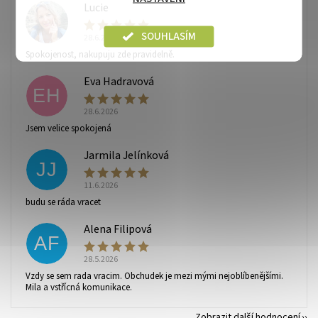
Lucie
L
SOUHLASÍM
28.6.2026
Spokojenost, nakupuju zde pravidelně.
Eva Hadravová
EH
28.6.2026
Vaše osobní údaje budou zpracovány dle
podmínek
Jsem velice spokojená
ochrany osobních údajů
.
Jarmila Jelínková
JJ
11.6.2026
budu se ráda vracet
Alena Filipová
AF
28.5.2026
Vzdy se sem rada vracim. Obchudek je mezi mými nejoblíbenějšími.
Mila a vstřícná komunikace.
Zobrazit další hodnocení