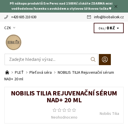
Při nákupu produktů Ere Perez nad 1 500 Kč získáte ZDARMA mini
voděodolnou řasenku s avokádem a stylovou látkovou tašku ♥
+420 605 210 630
info
@
biobalicek.cz
0 Kč
CZK
0 ks /
PLEŤ
Pleťová séra
NOBILIS TILIA Rejuvenační sérum
NAD+ 20 ml
NOBILIS TILIA REJUVENAČNÍ SÉRUM
NAD+ 20 ML
Nobilis Tilia
Neohodnoceno