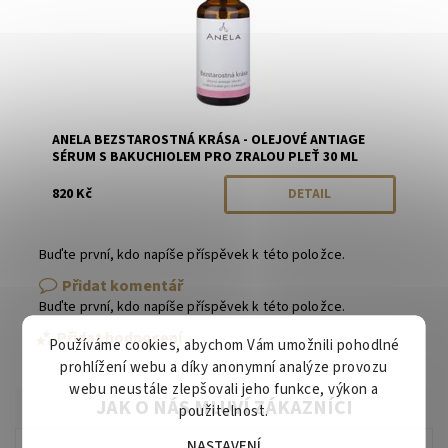
ANELA BEZSTAROSTNÁ KRÁSA - OLEJOVÉ ANTIAGE
SÉRUM S BAKUCHIOLEM PRO ZRALOU PLEŤ 30 ML
820 Kč
DETAIL
Buďte první, kdo napíše příspěvek k této položce.
Přidat komentář
Buďte první, kdo napíše příspěvek k této položce.
Přidat hodnocení
Používáme cookies, abychom Vám umožnili pohodlné
prohlížení webu a díky anonymní analýze provozu
webu neustále zlepšovali jeho funkce, výkon a
použitelnost.
NASTAVENÍ