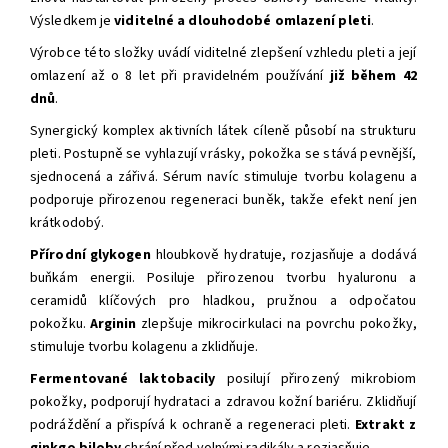
Výsledkem je
viditelné a dlouhodobé omlazení pleti
.
Výrobce této složky uvádí viditelné zlepšení vzhledu pleti a její
omlazení až o 8 let při pravidelném používání
již během 42
dnů
.
Synergický komplex aktivních látek cíleně působí na strukturu
pleti. Postupně se vyhlazují vrásky, pokožka se stává pevnější,
sjednocená a zářivá. Sérum navíc stimuluje tvorbu kolagenu a
podporuje přirozenou regeneraci buněk, takže efekt není jen
krátkodobý.
Přírodní glykogen
hloubkově hydratuje, rozjasňuje a dodává
buňkám energii. Posiluje přirozenou tvorbu hyaluronu a
ceramidů klíčových pro hladkou, pružnou a odpočatou
pokožku.
Arginin
zlepšuje mikrocirkulaci na povrchu pokožky,
stimuluje tvorbu kolagenu a zklidňuje.
Fermentované laktobacily
posilují přirozený mikrobiom
pokožky, podporují hydrataci a zdravou kožní bariéru. Zklidňují
podráždění a přispívá k ochraně a regeneraci pleti.
Extrakt z
ginkgo biloby
chrání před volnými radikály a rozjasňuje.