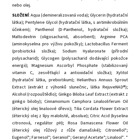
nebo olej.
SLOŽENÍ
: Aqua (demineralizovaná voda); Glycerin (hydratační
látka); Pentylene Glycol (hydratační látka, s antimikrobiálním
účinkem); Panthenol (D-Panthenol, hydratační složka);
Maltodextrin (oligosacharid, absorbent); Arginine PCA
(aminokyselina pro výživu pokožky); Lactobacillus Ferment
(probiotická složka); Sodium Hyaluronate (přírodní
polysacharid); Glycogen (polysacharid dodávající pokožce
energii); Magnesium Ascorbyl Phosphate (stabilizovaný
vitamin C, zesvětlující a antioxidační složka); Xylitol
(hydratační látka, prebiotikum); Helianthus Annuus Sprout
Extract (extrakt z výhonků slunečnic, látka RejuveNAD®);
Alcohol (rozpouštědlo); Ginkgo Biloba Leaf Extract (extrakt z
ginkgo biloby); Cinnamomum Camphora Linalooliferum Oil
(éterický olej linaloové dřevo); Tilia Cordata Flower Extract
(éterický olej z lípy malolisté, absolue); Citric Acid (kyselina
citronová, regulátor pH); Rosa Damascena Flower Oil
(éterický olej růžový z růže damašské); Citronellol*;
Eugenol*; Farnesol*; Geraniol*; Geranyl Acetate*; Linalool*. *