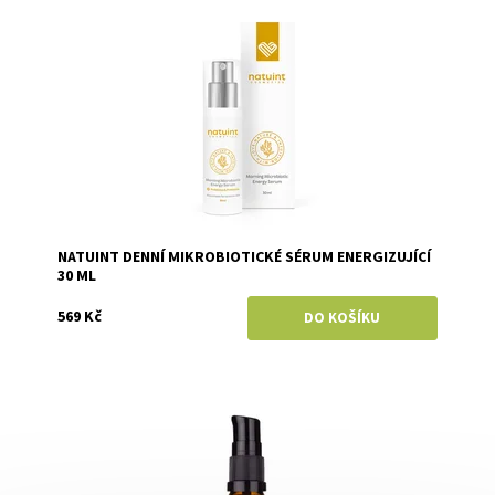
Dostupnost:
Skladem
Značka:
Natuint (dříve Dulcia)
NATUINT DENNÍ MIKROBIOTICKÉ SÉRUM ENERGIZUJÍCÍ
30 ML
569 Kč
Dostupnost:
Objednáno
Značka:
Anela