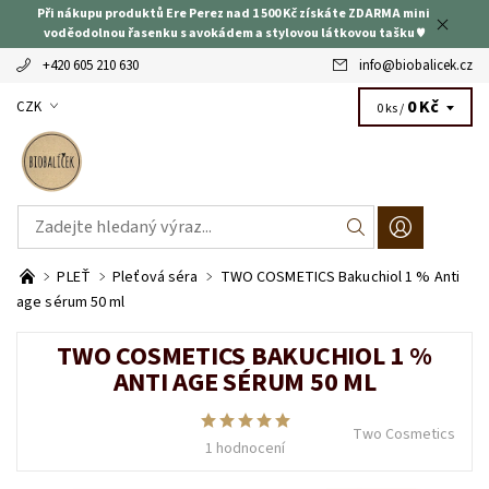
Při nákupu produktů Ere Perez nad 1 500 Kč získáte ZDARMA mini
voděodolnou řasenku s avokádem a stylovou látkovou tašku ♥
+420 605 210 630
info
@
biobalicek.cz
0 Kč
CZK
0 ks /
PLEŤ
Pleťová séra
TWO COSMETICS Bakuchiol 1 % Anti
age sérum 50 ml
TWO COSMETICS BAKUCHIOL 1 %
ANTI AGE SÉRUM 50 ML
Two Cosmetics
1 hodnocení