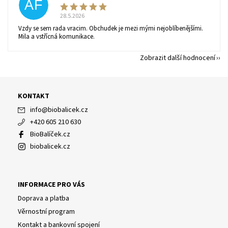
AF
28.5.2026
Vzdy se sem rada vracim. Obchudek je mezi mými nejoblíbenějšími.
Mila a vstřícná komunikace.
Zobrazit další hodnocení
KONTAKT
info
@
biobalicek.cz
+420 605 210 630
BioBalíček.cz
biobalicek.cz
INFORMACE PRO VÁS
Doprava a platba
Věrnostní program
Kontakt a bankovní spojení