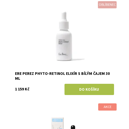
OBLÍBENEC
Dostupnost:
Skladem
Značka:
Ere Perez
ERE PEREZ PHYTO-RETINOL ELIXÍR S BÍLÝM ČAJEM 30
ML
1 159 Kč
AKCE
Dostupnost:
Skladem
Značka:
Kvitok