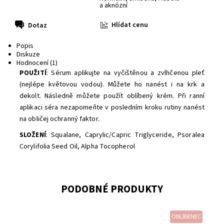
a aknózní
Hlídat cenu
Dotaz
Popis
Diskuze
Hodnocení (1)
POUŽITÍ
: Sérum aplikujte na vyčištěnou a zvlhčenou pleť
(nejlépe květovou vodou). Můžete ho nanést i na krk a
dekolt. Následně můžete použít oblíbený krém. Při ranní
aplikaci séra nezapomeňte v posledním kroku rutiny nanést
na obličej ochranný faktor.
SLOŽENÍ
: Squalane, Caprylic/Capric Triglyceride, Psoralea
Corylifolia Seed Oil, Alpha Tocopherol
PODOBNÉ PRODUKTY
OBLÍBENEC
Dostupnost:
Skladem