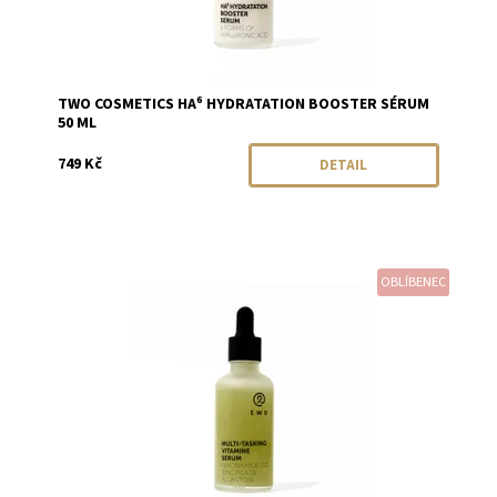
TWO COSMETICS HA⁶ HYDRATATION BOOSTER SÉRUM
50 ML
749 Kč
DETAIL
OBLÍBENEC
Dostupnost:
Momentálně vyprodáno
Značka:
Two Cosmetics