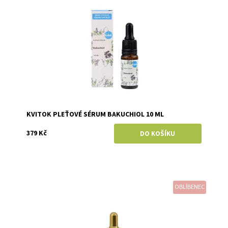
Značka:
Kvitok
KVITOK PLEŤOVÉ SÉRUM BAKUCHIOL 10 ML
379 Kč
OBLÍBENEC
Dostupnost:
Momentálně vyprodáno
Značka:
Eco by Sonya