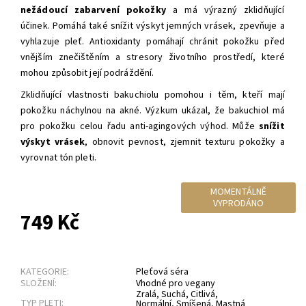
nežádoucí zabarvení pokožky
a má výrazný zklidňující
účinek. Pomáhá také snížit výskyt jemných vrásek, zpevňuje a
vyhlazuje pleť. Antioxidanty pomáhají chránit pokožku před
vnějším znečištěním a stresory životního prostředí, které
mohou způsobit její podráždění.
Zklidňující vlastnosti bakuchiolu pomohou i těm, kteří mají
pokožku náchylnou na akné. Výzkum ukázal, že bakuchiol má
pro pokožku celou řadu anti-agingových výhod. Může
snížit
výskyt vrásek
, obnovit pevnost, zjemnit texturu pokožky a
vyrovnat tón pleti.
MOMENTÁLNĚ
VYPRODÁNO
749 Kč
KATEGORIE:
Pleťová séra
SLOŽENÍ:
Vhodné pro vegany
Zralá
,
Suchá
,
Citlivá
,
TYP PLETI:
Normální
,
Smíšená
,
Mastná