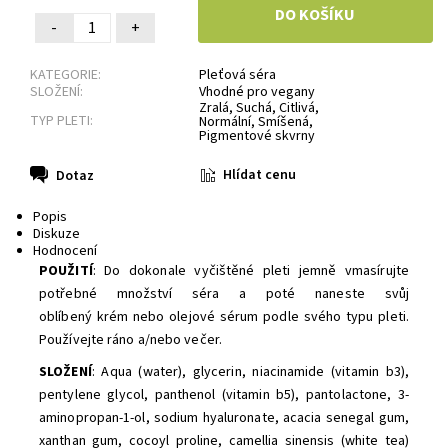
-
+
KATEGORIE:
Pleťová séra
SLOŽENÍ:
Vhodné pro vegany
Zralá
,
Suchá
,
Citlivá
,
TYP PLETI:
Normální
,
Smíšená
,
Pigmentové skvrny
Hlídat cenu
Dotaz
Popis
Diskuze
Hodnocení
POUŽITÍ
: Do dokonale vyčištěné pleti jemně vmasírujte
potřebné množství séra a poté naneste svůj
oblíbený krém nebo olejové sérum podle svého typu pleti.
Používejte ráno a/nebo večer.
SLOŽENÍ
: Aqua (water), glycerin, niacinamide (vitamin b3),
pentylene glycol, panthenol (vitamin b5), pantolactone, 3-
aminopropan-1-ol, sodium hyaluronate, acacia senegal gum,
xanthan gum, cocoyl proline, camellia sinensis (white tea)