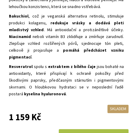
pokožky a
zanechává ji jemnější, hladší a viditelně pevnější. Má
lehoučkou konzistenci, která se snadno vstřebává.
Bakuchiol
, což je veganská alternativa retinolu,
stimuluje
produkci kolagenu,
redukuje vrásky a dodává pleti
mladistvý vzhled
. M
á antioxidační a protizánětlivé účinky.
Niacinamid
neboli vitamín B3 zklidňuje a zmírňuje zarudnutí.
Zlepšuje vzhled rozšířených pórů, sjednocuje tón pleti,
celkově ji projasňuje a
pomáhá předcházet vzniku
pigmentací
.
Resveratrol
spolu s
extraktem z bílého čaje
jsou bohaté na
antioxidanty, které přispívají k ochraně pokožky před
škodlivými paprsky, předčasným stárnutím i pigmentovými
skvrnami. O hloubkovou hydrataci se v neposlední řadě
postará
kyselina hyaluronová
.
SKLADEM
1 159 Kč