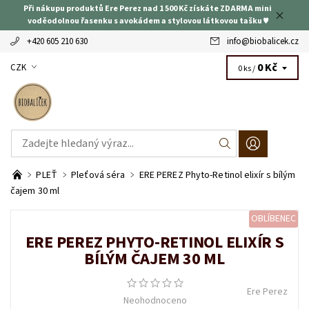
Při nákupu produktů Ere Perez nad 1 500 Kč získáte ZDARMA mini
voděodolnou řasenku s avokádem a stylovou látkovou tašku ♥
+420 605 210 630
info
@
biobalicek.cz
0 Kč
CZK
0 ks /
PLEŤ
Pleťová séra
ERE PEREZ Phyto-Retinol elixír s bílým
čajem 30 ml
OBLÍBENEC
ERE PEREZ PHYTO-RETINOL ELIXÍR S
BÍLÝM ČAJEM 30 ML
Ere Perez
Neohodnoceno