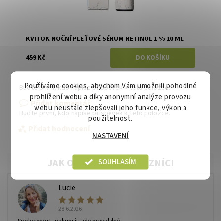
KVITOK NOČNÍ PLEŤOVÉ SÉRUM RETINOL 1 % 10 ML
459 Kč
Používáme cookies, abychom Vám umožnili pohodlné
Buďte první, kdo napíše příspěvek k této položce.
prohlížení webu a díky anonymní analýze provozu
Přidat komentář
webu neustále zlepšovali jeho funkce, výkon a
Buďte první, kdo napíše příspěvek k této položce.
použitelnost.
Přidat hodnocení
NASTAVENÍ
SOUHLASÍM
Lucie
L
28.6.2026
Spokojenost, nakupuju zde pravidelně.