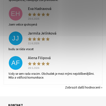
Eva Hadravová
EH
28.6.2026
Vaše osobní údaje budou zpracovány dle
podmínek
Jsem velice spokojená
ochrany osobních údajů
.
Jarmila Jelínková
JJ
11.6.2026
budu se ráda vracet
Alena Filipová
AF
28.5.2026
Vzdy se sem rada vracim. Obchudek je mezi mými nejoblíbenějšími.
Mila a vstřícná komunikace.
Zobrazit další hodnocení
KONTAKT