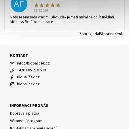
AF
28.5.2026
Vzdy se sem rada vracim. Obchudek je mezi mými nejoblíbenějšími.
Mila a vstřícná komunikace.
Zobrazit další hodnocení
KONTAKT
info
@
biobalicek.cz
+420 605 210 630
BioBalíček.cz
biobalicek.cz
INFORMACE PRO VÁS
Doprava a platba
Věrnostní program
Kontakt a bankovní spojení