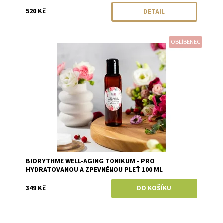
520 Kč
DETAIL
OBLÍBENEC
Dostupnost:
Skladem
Značka:
Biorythme
BIORYTHME WELL-AGING TONIKUM - PRO
HYDRATOVANOU A ZPEVNĚNOU PLEŤ 100 ML
349 Kč