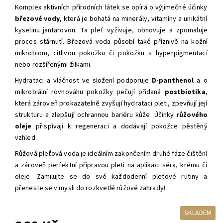
Komplex aktivních přírodních látek se opírá o výjimečné účinky
březové vody
, která je bohatá na minerály, vitamíny a unikátní
kyselinu
jantarovou. Ta
pleť vyživuje, obnovuje a zpomaluje
proces stárnutí. Březová voda působí také příznivě na kožní
mikrobiom, citlivou pokožku či pokožku s hyperpigmentací
nebo rozšířenými žilkami.
Hydrataci a vláčnost ve složení podporuje
D-panthenol
a o
mikrobiální rovnováhu pokožky pečují přidaná
postbiotika
,
která zároveň prokazatelně zvyšují hydrataci pleti, zpevňují její
strukturu a zlepšují ochrannou bariéru kůže. Účinky
růžového
oleje
přispívají k regeneraci a dodávají pokožce pěstěný
vzhled.
Růžová pleťová voda je ideálním zakončením druhé fáze čištění
a zároveň perfektní přípravou pleti na aplikaci séra, krému či
oleje.
Zamilujte se do své každodenní pleťové rutiny a
přeneste se v mysli do rozkvetlé růžové zahrady!
SKLADEM