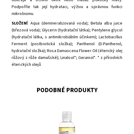
Podpoříte tak její hydrataci, výživu a správnou funkci
mikrobiomu.
SLOŽENÍ
: Aqua (demineralizovaná voda); Betula alba juice
(březová voda); Glycerin (hydratační látka); Pentylene glycol
(hydratační látka, s antimikrobiálním účinkem); Lactobacillus
Ferment (postbiotická složka); Panthenol (D-Panthenol,
hydratační složka); Rosa Damascena Flower Oil (éterický olej
růžový z růže damašské); Linalool*; Geraniol*. * z přírodních
éterických olejů
PODOBNÉ PRODUKTY
Dostupnost:
Skladem
Značka:
Nobilis Tilia