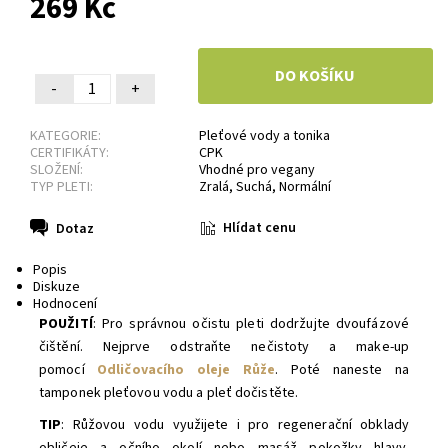
269 Kč
-
+
KATEGORIE:
Pleťové vody a tonika
CERTIFIKÁTY:
CPK
SLOŽENÍ:
Vhodné pro vegany
TYP PLETI:
Zralá
,
Suchá
,
Normální
Hlídat cenu
Dotaz
Popis
Diskuze
Hodnocení
POUŽITÍ
: Pro správnou očistu pleti dodržujte dvoufázové
čištění. Nejprve odstraňte nečistoty a make-up
pomocí
Odličovacího oleje Růže
. Poté naneste na
tamponek pleťovou vodu a pleť dočistěte.
TIP
:
Růžovou vodu využijete i pro regenerační obklady
obličeje a očního okolí nebo masáž pokožky hlavy.