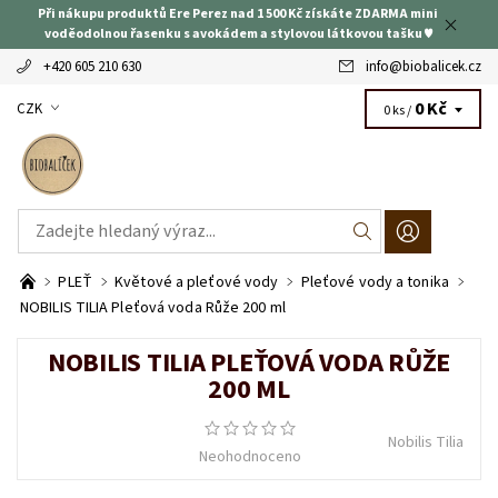
Při nákupu produktů Ere Perez nad 1 500 Kč získáte ZDARMA mini
voděodolnou řasenku s avokádem a stylovou látkovou tašku ♥
+420 605 210 630
info
@
biobalicek.cz
0 Kč
CZK
0 ks /
PLEŤ
Květové a pleťové vody
Pleťové vody a tonika
NOBILIS TILIA Pleťová voda Růže 200 ml
NOBILIS TILIA PLEŤOVÁ VODA RŮŽE
200 ML
Nobilis Tilia
Neohodnoceno