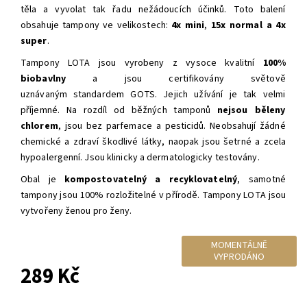
těla a vyvolat tak řadu nežádoucích účinků. Toto balení
obsahuje tampony ve velikostech:
4x mini
,
15x normal a 4x
super
.
Tampony LOTA jsou vyrobeny z vysoce kvalitní
100%
biobavlny
a jsou certifikovány světově
uznávaným
standardem GOTS. Jejich užívání je tak velmi
příjemné. Na rozdíl od běžných tamponů
nejsou běleny
chlorem
, jsou bez parfemace a pesticidů. Neobsahují žádné
chemické a zdraví škodlivé látky, naopak jsou šetrné a zcela
hypoalergenní. Jsou klinicky a dermatologicky testovány.
Obal je
kompostovatelný a recyklovatelný
, samotné
tampony jsou 100% rozložitelné v přírodě. Tampony LOTA jsou
vytvořeny ženou pro ženy.
MOMENTÁLNĚ
VYPRODÁNO
289 Kč