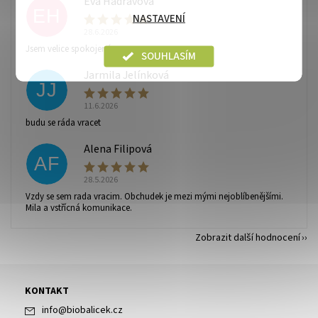
Eva Hadravová
EH
NASTAVENÍ
28.6.2026
Vaše osobní údaje budou zpracovány dle
podmínek
Jsem velice spokojená
ochrany osobních údajů
.
SOUHLASÍM
Jarmila Jelínková
JJ
11.6.2026
budu se ráda vracet
Alena Filipová
AF
28.5.2026
Vzdy se sem rada vracim. Obchudek je mezi mými nejoblíbenějšími.
Mila a vstřícná komunikace.
Zobrazit další hodnocení
KONTAKT
info
@
biobalicek.cz