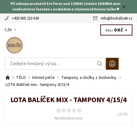
Při nákupu produktů Ere Perez nad 1 500 Kč získáte ZDARMA mini
voděodolnou řasenku s avokádem a stylovou látkovou tašku ♥
+420 605 210 630
info
@
biobalicek.cz
0 Kč
CZK
0 ks /
TĚLO
Intimní péče
Tampony a vložky z biobavlny
LOTA Balíček mix - tampony 4/15/4
LOTA BALÍČEK MIX - TAMPONY 4/15/4
LOTA
Neohodnoceno