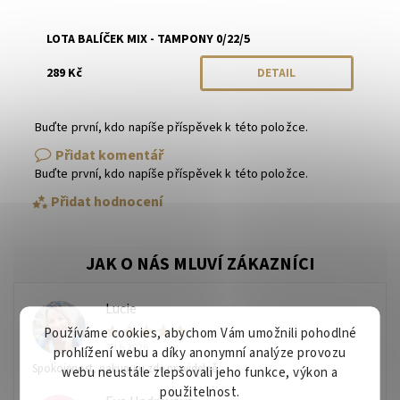
LOTA BALÍČEK MIX - TAMPONY 0/22/5
289 Kč
DETAIL
Buďte první, kdo napíše příspěvek k této položce.
Přidat komentář
Buďte první, kdo napíše příspěvek k této položce.
Přidat hodnocení
Lucie
L
Používáme cookies, abychom Vám umožnili pohodlné
28.6.2026
prohlížení webu a díky anonymní analýze provozu
Spokojenost, nakupuju zde pravidelně.
webu neustále zlepšovali jeho funkce, výkon a
použitelnost.