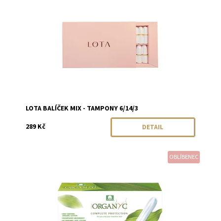
Značka:
LOTA
LOTA BALÍČEK MIX - TAMPONY 6/14/3
289 Kč
DETAIL
OBLÍBENEC
Dostupnost:
Momentálně vyprodáno
Značka:
Organyc