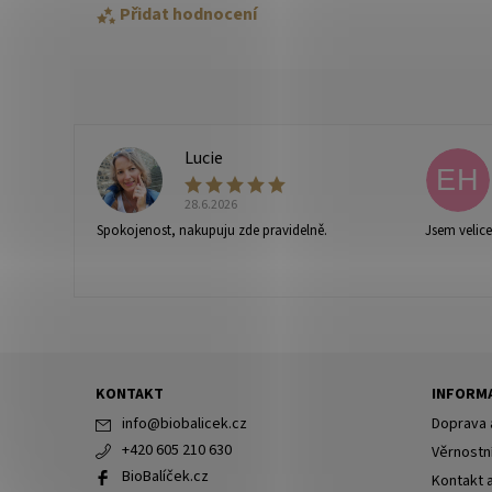
Přidat hodnocení
Lucie
L
EH
28.6.2026
Spokojenost, nakupuju zde pravidelně.
Jsem velic
Vaše osobní údaje budou zpracovány dle
podmínek ochra
KONTAKT
INFORMA
info
@
biobalicek.cz
Doprava 
+420 605 210 630
Věrnostn
BioBalíček.cz
Kontakt 