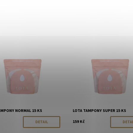
ost:
Momentálně vyprodáno
Dostupnost:
Momentálně vyp
LOTA
Značka:
LOTA
AMPONY NORMAL 15 KS
LOTA TAMPONY SUPER 15 KS
159 Kč
DETAIL
DETA