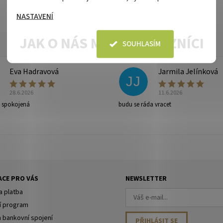
NASTAVENÍ
SOUHLASÍM
Eva Hadravová
Jarmila Jelínková
JJ
28.6.2026
11.6.2026
e spokojená
budu se ráda vracet
ny osobních údajů
.
CE PRO VÁS
NEWSLETTER
a platba
í program
a bankovní spojení