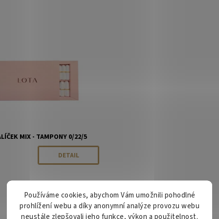
ost:
Momentálně vyprodáno
LOTA
LÍČEK MIX - TAMPONY 0/22/5
DETAIL
Používáme cookies, abychom Vám umožnili pohodlné
prohlížení webu a díky anonymní analýze provozu webu
neustále zlepšovali jeho funkce, výkon a použitelnost.