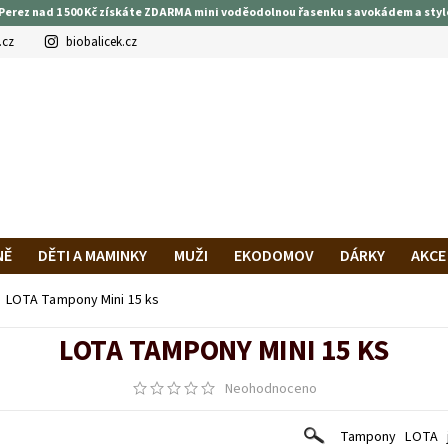
Perez nad 1 500 Kč získáte ZDARMA mini voděodolnou řasenku s avokádem a styl
.cz
biobalicek.cz
NĚ
DĚTI A MAMINKY
MUŽI
EKODOMOV
DÁRKY
AKCE
PRAVA A PLATBA
HODNOCENÍ OBCHODU
VĚRNOSTNÍ PROG
LOTA Tampony Mini 15 ks
LOTA TAMPONY MINI 15 KS
Neohodnoceno
Tampony LOTA j