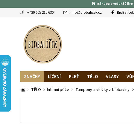
Při nákupu produktů Ere 
+420 605 210 630
info
@
biobalicek.cz
BioBalíček
ZNAČKY
LÍČENÍ
PLEŤ
TĚLO
VLASY
VŮ
OBLÍBENCI
MAGAZÍN
RECENZE BLOGEREK
DO
TĚLO
Intimní péče
Tampony a vložky z biobavlny