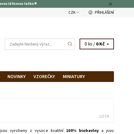
ovou látkovou tašku ♥
CZK
PŘIHLÁŠENÍ
0 ks /
0 Kč
NOVINKY
VZOREČKY
MINIATURY
RAM
PRODEJNA
LOTA
sou vyrobeny z vysoce kvalitní
100% biobavlny
a jsou