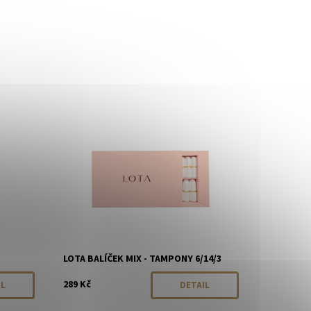
rodáno
Dostupnost:
Momentálně vyprodáno
Značka:
LOTA
LOTA BALÍČEK MIX - TAMPONY 6/14/3
289 Kč
IL
DETAIL