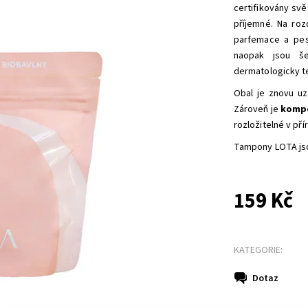
certifikovány sv
příjemné. Na ro
parfemace a pest
naopak jsou še
dermatologicky t
Obal je znovu uz
Zároveň je
kompo
rozložitelné v pří
Tampony LOTA jso
159 Kč
KATEGORIE:
Dotaz