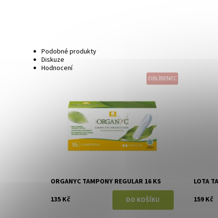
Podobné produkty
Diskuze
Hodnocení
OBLÍBENEC
Dostupnost:
Skladem
Dostupn
Značka:
Organyc
Značka:
ORGANYC TAMPONY REGULAR 16 KS
LOTA T
135 Kč
159 Kč