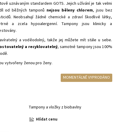
ětově uznávaným
standardem GOTS. Jejich užívání je tak velmi
zdíl od běžných tamponů
nejsou běleny chlorem
, jsou bez
icidů. Neobsahují žádné chemické a zdraví škodlivé látky,
trné a zcela hypoalergenní. Tampony jsou klinicky a
estovány.
avíratelný a voděodolný, takže jej můžete mít stále u sebe.
stovatelný a recyklovatelný
, samotné tampony jsou 100%
rodě.
u vytvořeny ženou pro ženy.
MOMENTÁLNĚ VYPRODÁNO
Tampony a vložky z biobavlny
Hlídat cenu