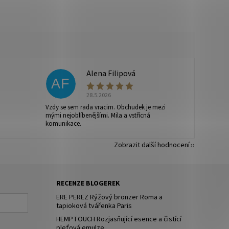
Alena Filipová
AF
28.5.2026
Vzdy se sem rada vracim. Obchudek je mezi
mými nejoblíbenějšími. Mila a vstřícná
komunikace.
Zobrazit další hodnocení
RECENZE BLOGEREK
ERE PEREZ Rýžový bronzer Roma a
tapioková tvářenka Paris
HEMPTOUCH Rozjasňující esence a čistící
pleťová emulze