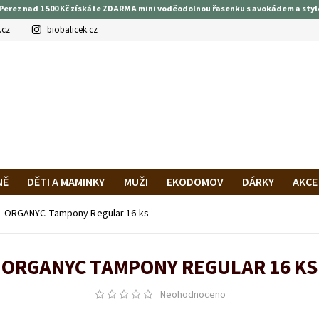
Perez nad 1 500 Kč získáte ZDARMA mini voděodolnou řasenku s avokádem a styl
.cz
biobalicek.cz
NĚ
DĚTI A MAMINKY
MUŽI
EKODOMOV
DÁRKY
AKCE
PRAVA A PLATBA
HODNOCENÍ OBCHODU
VĚRNOSTNÍ PROG
ORGANYC Tampony Regular 16 ks
ORGANYC TAMPONY REGULAR 16 KS
Neohodnoceno