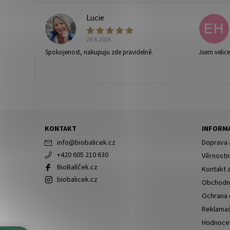
Lucie
L
EH
28.6.2026
Spokojenost, nakupuju zde pravidelně.
Jsem velic
Vaše osobní údaje budou zpracovány dle
podmínek ochra
KONTAKT
INFORMA
info
@
biobalicek.cz
Doprava 
+420 605 210 630
Věrnostn
BioBalíček.cz
Kontakt 
biobalicek.cz
Obchodn
Ochrana 
Reklamač
Hodnoce