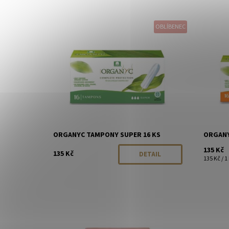
OBLÍBENEC
Dostupnost:
Momentálně vyprodáno
Dostupn
Značka:
Organyc
Značka:
ORGANYC TAMPONY SUPER 16 KS
ORGANY
135 Kč
135 Kč
DETAIL
135 Kč / 1
Dostupnost:
Momentálně vyprodáno
Dostupn
Značka:
LOTA
Značka: