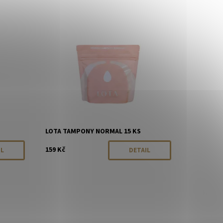
rodáno
Dostupnost:
Momentálně vyprodáno
Značka:
LOTA
LOTA TAMPONY NORMAL 15 KS
159 Kč
IL
DETAIL