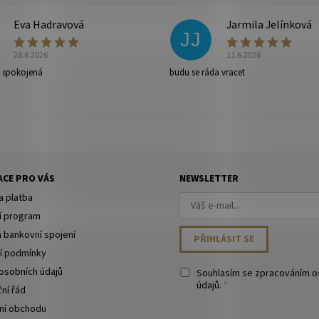
Eva Hadravová
Jarmila Jelínková
JJ
28.6.2026
11.6.2026
e spokojená
budu se ráda vracet
ny osobních údajů
.
CE PRO VÁS
NEWSLETTER
a platba
í program
a bankovní spojení
í podmínky
osobních údajů
Souhlasím se
zpracováním o
údajů
.
ní řád
ní obchodu