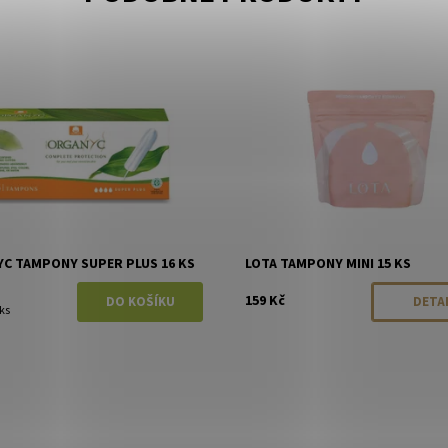
ost:
Skladem
Dostupnost:
Momentálně vyp
Organyc
Značka:
LOTA
C TAMPONY SUPER PLUS 16 KS
LOTA TAMPONY MINI 15 KS
159 Kč
DETA
 ks
ost:
Momentálně vyprodáno
LOTA