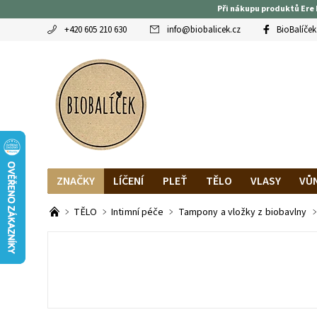
Při nákupu produktů Ere 
+420 605 210 630
info
@
biobalicek.cz
BioBalíček
ZNAČKY
LÍČENÍ
PLEŤ
TĚLO
VLASY
VŮ
OBLÍBENCI
MAGAZÍN
RECENZE BLOGEREK
DO
TĚLO
Intimní péče
Tampony a vložky z biobavlny