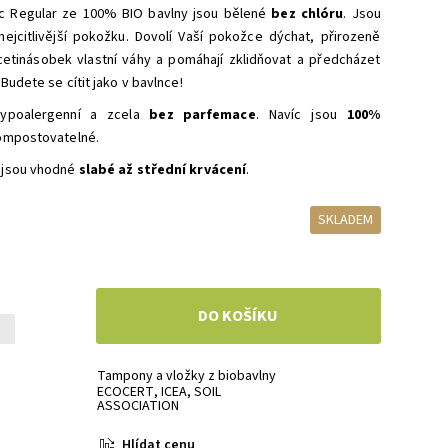
 Regular ze 100% BIO bavlny jsou bělené
bez chlóru
. Jsou
nejcitlivější pokožku. Dovolí Vaší pokožce dýchat, přirozeně
cetinásobek vlastní váhy a pomáhají zklidňovat a předcházet
Budete se cítit jako v bavlnce!
ypoalergenní a zcela
bez parfemace
. Navíc jsou
100%
ompostovatelné.
 jsou vhodné
slabé až střední krvácení
.
SKLADEM
+
Tampony a vložky z biobavlny
ECOCERT
,
ICEA
,
SOIL
ASSOCIATION
Hlídat cenu