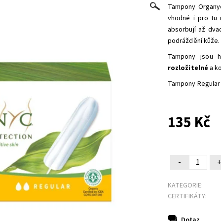
Tampony Organyc
vhodné i pro tu 
absorbují až dva
podráždění kůže. 
Tampony jsou h
rozložitelné
a k
Tampony Regular
135 Kč
-
KATEGORIE:
CERTIFIKÁTY:
Dotaz