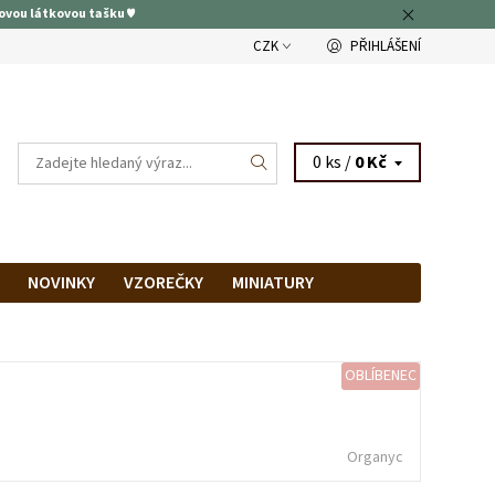
ovou látkovou tašku ♥
CZK
PŘIHLÁŠENÍ
0 ks /
0 Kč
NOVINKY
VZOREČKY
MINIATURY
RAM
PRODEJNA
OBLÍBENEC
Organyc