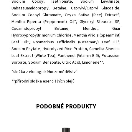
Sodium Cocoyl Isethionate, Sodium Levulinate,
Babassuamidopropyl Betaine, Caprylyl/Capryl Glucoside,
Sodium Cocoyl Glutamate, Oryza Sativa (Rice) Extract*,
Mentha Piperita (Peppermint) Oil*, Glyceryl Stearate SE,
Cocamidopropyl Betaine, Menthol, Guar
Hydroxypropyltrimonium Chloride, Mentha Viridis (Spearmint)
Leaf Oil*, Rosmarinus Officinalis (Rosemary) Leaf Oil*,
Sodium Phytate, Hydrolyzed Rice Protein, Camellia Sinensis
Leaf Extract (White Tea), Panthenol (Vitamin B-5), Potassium
Sorbate, Sodium Benzoate, Citric Acid, Limonene**.
*složka z ekologického zemědělství
**přírodní složka esenciálních olejů
PODOBNÉ PRODUKTY
Dostupnost:
Skladem
Značka:
Urtekram