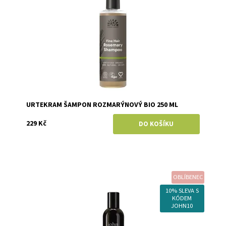
URTEKRAM ŠAMPON ROZMARÝNOVÝ BIO 250 ML
229 Kč
OBLÍBENEC
Dostupnost:
Skladem
Značka:
John Masters Organics
10% SLEVA S
KÓDEM
JOHN10