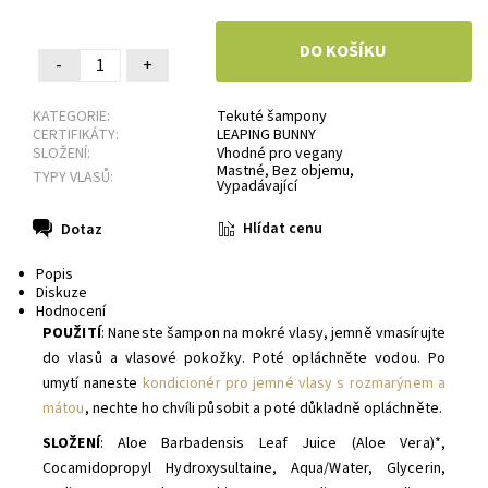
-
+
KATEGORIE:
Tekuté šampony
CERTIFIKÁTY:
LEAPING BUNNY
SLOŽENÍ:
Vhodné pro vegany
Mastné
,
Bez objemu
,
TYPY VLASŮ:
Vypadávající
Hlídat cenu
Dotaz
Popis
Diskuze
Hodnocení
POUŽITÍ
: Naneste šampon na mokré vlasy, jemně vmasírujte
do vlasů a vlasové pokožky. Poté opláchněte vodou. Po
umytí naneste
kondicionér pro jemné vlasy s rozmarýnem a
mátou
, nechte ho chvíli působit a poté důkladně opláchněte.
SLOŽENÍ
: Aloe Barbadensis Leaf Juice (Aloe Vera)*,
Cocamidopropyl Hydroxysultaine, Aqua/Water, Glycerin,