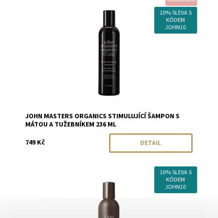
Dostupnost:
Momentálně vyprodáno
Značka:
John Masters Organics
10% SLEVA S
KÓDEM
JOHN10
JOHN MASTERS ORGANICS STIMULUJÍCÍ ŠAMPON S
MÁTOU A TUŽEBNÍKEM 236 ML
749 Kč
DETAIL
10% SLEVA S
Dostupnost:
Skladem
KÓDEM
Značka:
John Masters Organics
JOHN10