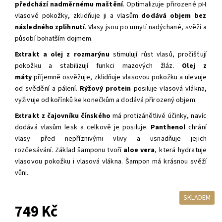
předchází nadměrnému maštění
.
Optimalizuje přirozené pH
vlasové pokožky, zklidňuje ji a vlasům
dodává objem
bez
následného zplihnutí
. Vlasy jsou po umytí nadýchané, svěží a
působí bohatším dojmem.
Extrakt a olej z rozmarýnu
stimulují růst vlasů, pročišťují
pokožku a stabilizují funkci mazových žláz.
Olej z
máty
příjemně osvěžuje, zklidňuje vlasovou pokožku a ulevuje
od svědění a pálení.
Rýžový protein
posiluje vlasová vlákna,
vyživuje od kořínků ke konečkům a dodává přirozený objem.
Extrakt z čajovníku čínského
má protizánětlivé účinky, navíc
dodává vlasům lesk a celkově je posiluje.
Panthenol
chrání
vlasy před nepříznivými vlivy a usnadňuje jejich
rozčesávání.
Základ šamponu tvoří
aloe vera
, která hydratuje
vlasovou pokožku i vlasová vlákna.
Šampon má krásnou svěží
vůni.
SKLADEM
749 Kč