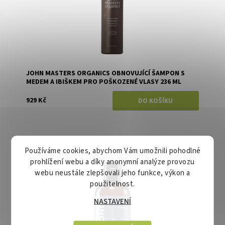
JOHN MASTERS ORGANICS OBNOVUJÍCÍ ŠAMPON S
MEDEM A IBIŠKEM PRO POŠKOZENÉ VLASY 236 ML
929 Kč
Používáme cookies, abychom Vám umožnili pohodlné
Dostupnost:
Momentálně vyprodáno
prohlížení webu a díky anonymní analýze provozu
Značka:
VOONO
webu neustále zlepšovali jeho funkce, výkon a
použitelnost.
NASTAVENÍ