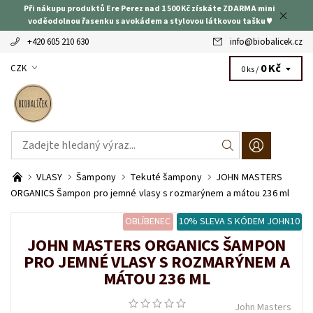
Při nákupu produktů Ere Perez nad 1 500 Kč získáte ZDARMA mini
voděodolnou řasenku s avokádem a stylovou látkovou tašku ♥
+420 605 210 630
info
@
biobalicek.cz
0 Kč
CZK
0 ks /
VLASY
Šampony
Tekuté šampony
JOHN MASTERS
ORGANICS Šampon pro jemné vlasy s rozmarýnem a mátou 236 ml
OBLÍBENEC
10% SLEVA S KÓDEM JOHN10
JOHN MASTERS ORGANICS ŠAMPON
PRO JEMNÉ VLASY S ROZMARÝNEM A
MÁTOU 236 ML
John Masters