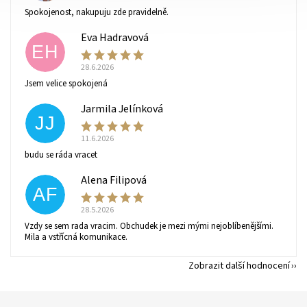
Spokojenost, nakupuju zde pravidelně.
Eva Hadravová
EH
28.6.2026
Vaše osobní údaje budou zpracovány dle
podmínek
Jsem velice spokojená
ochrany osobních údajů
.
Jarmila Jelínková
JJ
11.6.2026
budu se ráda vracet
Alena Filipová
AF
28.5.2026
Vzdy se sem rada vracim. Obchudek je mezi mými nejoblíbenějšími.
Mila a vstřícná komunikace.
Zobrazit další hodnocení