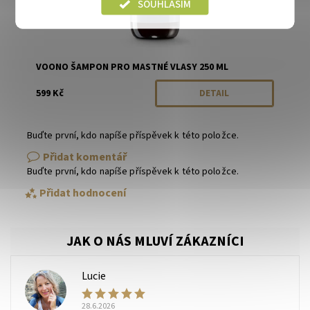
SOUHLASÍM
VOONO ŠAMPON PRO MASTNÉ VLASY 250 ML
599 Kč
DETAIL
Buďte první, kdo napíše příspěvek k této položce.
Přidat komentář
Buďte první, kdo napíše příspěvek k této položce.
Přidat hodnocení
Lucie
L
28.6.2026