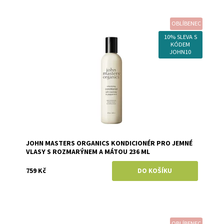
OBLÍBENEC
Dostupnost:
Skladem
Značka:
John Masters Organics
10% SLEVA S
KÓDEM
JOHN10
JOHN MASTERS ORGANICS KONDICIONÉR PRO JEMNÉ
VLASY S ROZMARÝNEM A MÁTOU 236 ML
759 Kč
OBLÍBENEC