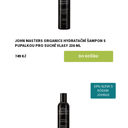
JOHN MASTERS ORGANICS HYDRATAČNÍ ŠAMPON S
PUPALKOU PRO SUCHÉ VLASY 236 ML
749 Kč
10% SLEVA S
Dostupnost:
Skladem
KÓDEM
Značka:
John Masters Organics
JOHN10