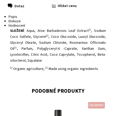
Hlídat cenu
Dotaz
Popis
Diskuze
Hodnocení
1)
SLOŽENÍ
:
Aqua
,
Aloe Barbadensis Leaf Extract
,
Sodium
2)
Coco Sulfate
,
Glycerin
,
Coco Glucoside
,
Lauryl Glucoside
,
Glyceryl Oleate
,
Sodium Chloride
,
Rosmarinus Officinalis
1)
Oil
,
Parfum
,
Polyglyceryl-4 -Caprate
,
Xanthan Gum
,
Lysolecithin
,
Citric Acid
,
Coco Caprylate
,
Tocopherol
,
Beta-
sitosterol
,
Squalane
1)
2)
Organic agriculture,
Made using organic ingredients
PODOBNÉ PRODUKTY
OBLÍBENEC
Dostupnost:
Skladem
Značka:
Urtekram