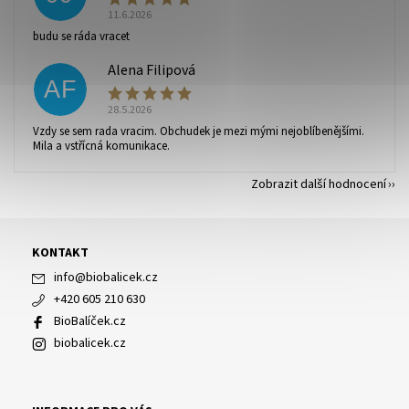
11.6.2026
budu se ráda vracet
Alena Filipová
AF
28.5.2026
Vzdy se sem rada vracim. Obchudek je mezi mými nejoblíbenějšími.
Mila a vstřícná komunikace.
Zobrazit další hodnocení
KONTAKT
info
@
biobalicek.cz
+420 605 210 630
BioBalíček.cz
biobalicek.cz