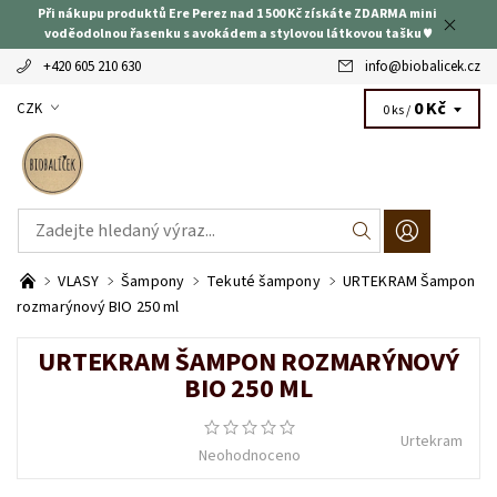
Při nákupu produktů Ere Perez nad 1 500 Kč získáte ZDARMA mini
voděodolnou řasenku s avokádem a stylovou látkovou tašku ♥
+420 605 210 630
info
@
biobalicek.cz
0 Kč
CZK
0 ks /
VLASY
Šampony
Tekuté šampony
URTEKRAM Šampon
rozmarýnový BIO 250 ml
URTEKRAM ŠAMPON ROZMARÝNOVÝ
BIO 250 ML
Urtekram
Neohodnoceno