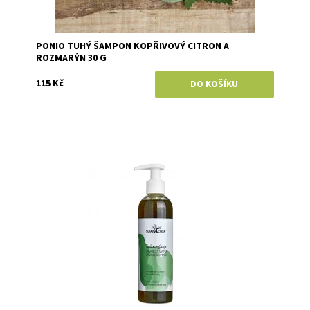
PONIO TUHÝ ŠAMPON KOPŘIVOVÝ CITRON A
ROZMARÝN 30 G
115 Kč
Dostupnost:
Momentálně vyprodáno
Značka:
Soaphoria