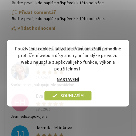
Buďte první, kdo napíše příspěvek k této položce.
Přidat komentář
Buďte první, kdo napíše příspěvek k této položce.
Přidat hodnocení
Používáme cookies, abychom Vám umožnili pohodlné
prohlížení webu a díky anonymní analýze provozu
webu neustále zlepšovali jeho funkce, výkon a
Lucie
použitelnost.
L
28.6.2026
NASTAVENÍ
Spokojenost, nakupuju zde pravidelně.
SOUHLASÍM
Eva Hadravová
EH
28.6.2026
Vaše osobní údaje budou zpracovány dle
podmínek
Jsem velice spokojená
ochrany osobních údajů
.
Jarmila Jelínková
JJ