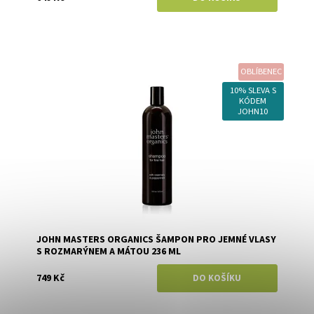
OBLÍBENEC
Dostupnost:
Skladem
Značka:
John Masters Organics
10% SLEVA S
KÓDEM
JOHN10
JOHN MASTERS ORGANICS ŠAMPON PRO JEMNÉ VLASY
S ROZMARÝNEM A MÁTOU 236 ML
749 Kč