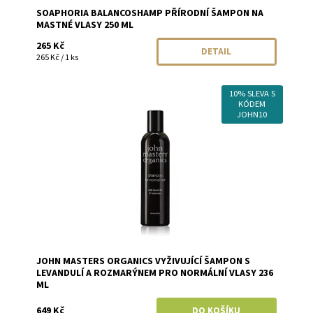
SOAPHORIA BALANCOSHAMP PŘÍRODNÍ ŠAMPON NA
MASTNÉ VLASY 250 ML
265 Kč
DETAIL
265 Kč / 1 ks
10% SLEVA S
Dostupnost:
Skladem
KÓDEM
Značka:
John Masters Organics
JOHN10
JOHN MASTERS ORGANICS VYŽIVUJÍCÍ ŠAMPON S
LEVANDULÍ A ROZMARÝNEM PRO NORMÁLNÍ VLASY 236
ML
649 Kč