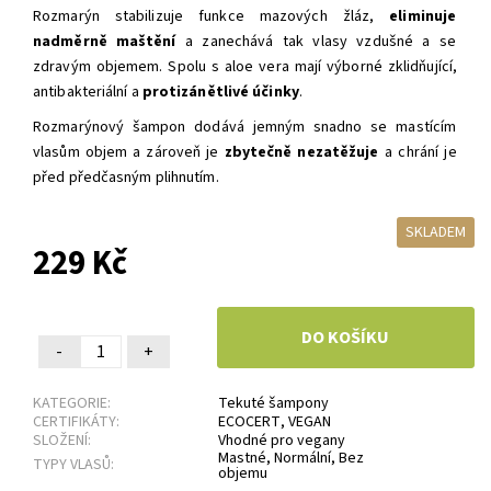
Rozmarýn stabilizuje funkce mazových žláz,
eliminuje
nadměrně maštění
a zanechává tak vlasy vzdušné a se
zdravým objemem. Spolu s aloe vera mají výborné zklidňující,
antibakteriální a
protizánětlivé účinky
.
Rozmarýnový šampon dodává jemným snadno se mastícím
vlasům objem a zároveň je
zbytečně nezatěžuje
a chrání je
před předčasným plihnutím.
SKLADEM
229 Kč
-
+
KATEGORIE:
Tekuté šampony
CERTIFIKÁTY:
ECOCERT
,
VEGAN
SLOŽENÍ:
Vhodné pro vegany
Mastné
,
Normální
,
Bez
TYPY VLASŮ:
objemu