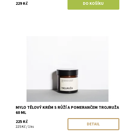
229 Kč
Dostupnost:
Momentálně vyprodáno
Značka:
Mylo
MYLO TĚLOVÝ KRÉM S RŮŽÍ A POMERANČEM TROJRUŽA
60 ML
225 Kč
DETAIL
225 Kč / 1 ks