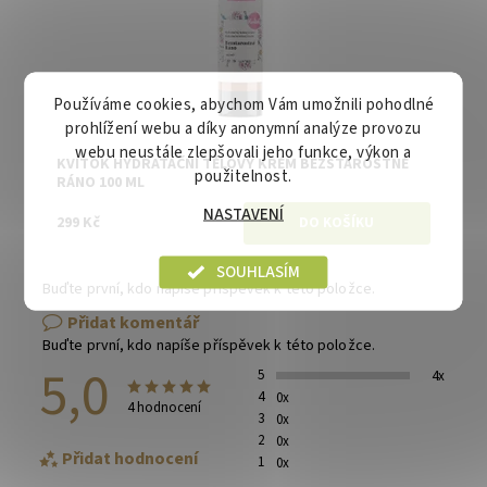
Používáme cookies, abychom Vám umožnili pohodlné
prohlížení webu a díky anonymní analýze provozu
webu neustále zlepšovali jeho funkce, výkon a
KVITOK HYDRATAČNÍ TĚLOVÝ KRÉM BEZSTAROSTNÉ
použitelnost.
RÁNO 100 ML
NASTAVENÍ
299 Kč
SOUHLASÍM
Buďte první, kdo napíše příspěvek k této položce.
Přidat komentář
Buďte první, kdo napíše příspěvek k této položce.
5,0
5
4x
4
0x
4 hodnocení
3
0x
2
0x
Přidat hodnocení
1
0x