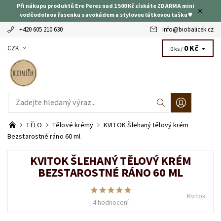
Při nákupu produktů Ere Perez nad 1 500 Kč získáte ZDARMA mini
voděodolnou řasenku s avokádem a stylovou látkovou tašku ♥
+420 605 210 630
info
@
biobalicek.cz
0 Kč
CZK
0 ks /
TĚLO
Tělové krémy
KVITOK Šlehaný tělový krém
Bezstarostné ráno 60 ml
KVITOK ŠLEHANÝ TĚLOVÝ KRÉM
BEZSTAROSTNÉ RÁNO 60 ML
Kvitok
4 hodnocení