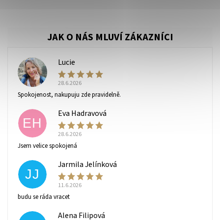
Lucie
L
28.6.2026
Spokojenost, nakupuju zde pravidelně.
Eva Hadravová
EH
Vaše osobní údaje budou zpracovány dle
podmínek
ochrany osobních údajů
.
28.6.2026
Jsem velice spokojená
Jarmila Jelínková
JJ
11.6.2026
budu se ráda vracet
Alena Filipová