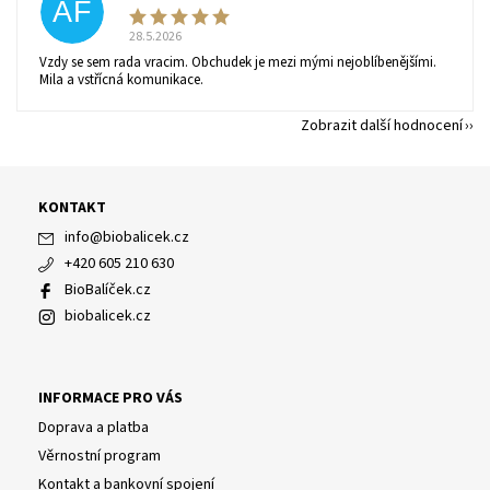
AF
28.5.2026
Vzdy se sem rada vracim. Obchudek je mezi mými nejoblíbenějšími.
Mila a vstřícná komunikace.
Zobrazit další hodnocení
KONTAKT
info
@
biobalicek.cz
+420 605 210 630
BioBalíček.cz
biobalicek.cz
INFORMACE PRO VÁS
Doprava a platba
Věrnostní program
Kontakt a bankovní spojení