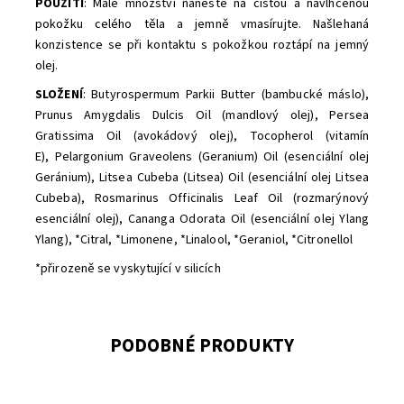
POUŽITÍ
:
Malé množství naneste na čistou a navlhčenou
pokožku celého těla a jemně vmasírujte.
Našlehaná
konzistence se při kontaktu s pokožkou roztápí na jemný
olej.
SLOŽENÍ
: Butyrospermum Parkii Butter (bambucké máslo),
Prunus Amygdalis Dulcis Oil (mandlový olej), Persea
Gratissima Oil (avokádový olej), Tocopherol (vitamín
E), Pelargonium Graveolens (Geranium) Oil (esenciální olej
Geránium), Litsea Cubeba (Litsea) Oil (esenciální olej Litsea
Cubeba), Rosmarinus Officinalis Leaf Oil (rozmarýnový
esenciální olej), Cananga Odorata Oil (esenciální olej Ylang
Ylang), *Citral, *Limonene, *Linalool, *Geraniol, *Citronellol
*přirozeně se vyskytující v silicích
PODOBNÉ PRODUKTY
Dostupnost:
Momentálně vyprodáno