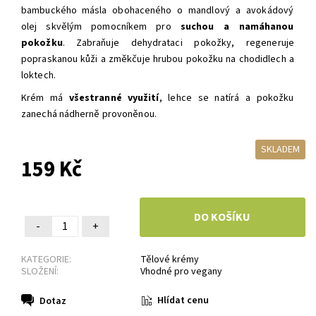
bambuckého másla
obohaceného o
mandlový a avokádový
olej
skvělým pomocníkem
pro
suchou a namáhanou
pokožku
. Z
abraňuje dehydrataci pokožky, regeneruje
popraskanou kůži a změkčuje hrubou pokožku na chodidlech a
loktech.
Krém má
všestranné využití
, lehce se natírá a pokožku
zanechá nádherně provoněnou.
SKLADEM
159 Kč
-
+
KATEGORIE:
Tělové krémy
SLOŽENÍ:
Vhodné pro vegany
Hlídat cenu
Dotaz