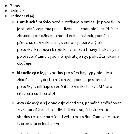
Popis
Diskuze
Hodnocení (4)
Bambucké máslo
skvěle vyživuje a omlazuje pokožku a
je vhodné zejména pro citlivou a suchou pleť. Změkčuje
zhrublou pokožku na chodidlech a loktech, pomáhá
předcházet vzniku strií, sjednocuje barevný tón
pokožky. Přispívá i k redukci vrásek a tmavých skvrny na
pokožce. V zimě výborně hydratuje rty, pokožku rukou a
obličeje.
Mandlový olej
je vhodný pro všechny typy pleti. Má
zklidňující a hydratační účinky, zpomaluje stárnutí
pokožky, zmírňuje svědění a je vynikající zvláště pro
citlivou a suchou pleť.
Avokádový olej
obnovuje elasticitu, pomáhá změkčovat
ztvrdlou kůži na chodidlech, kolenou, či loktech. Je
vhodný i pro velmi přecitlivělou pokožku. Zamezuje také
tvorbě stařeckých skvrn.