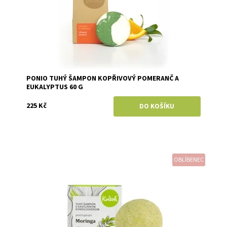
PONIO TUHÝ ŠAMPON KOPŘIVOVÝ POMERANČ A
EUKALYPTUS 60 G
225 Kč
OBLÍBENEC
Dostupnost:
Skladem
Značka:
Kvitok