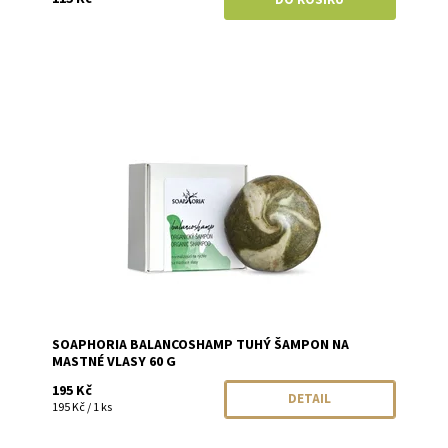
Dostupnost:
Momentálně vyprodáno
Značka:
Soaphoria
SOAPHORIA BALANCOSHAMP TUHÝ ŠAMPON NA
MASTNÉ VLASY 60 G
195 Kč
DETAIL
195 Kč / 1 ks