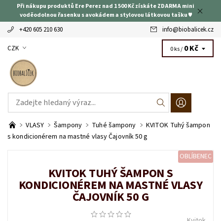
Při nákupu produktů Ere Perez nad 1 500 Kč získáte ZDARMA mini
voděodolnou řasenku s avokádem a stylovou látkovou tašku ♥
+420 605 210 630
info
@
biobalicek.cz
0 Kč
CZK
0 ks /
VLASY
Šampony
Tuhé šampony
KVITOK Tuhý šampon
s kondicionérem na mastné vlasy Čajovník 50 g
OBLÍBENEC
KVITOK TUHÝ ŠAMPON S
KONDICIONÉREM NA MASTNÉ VLASY
ČAJOVNÍK 50 G
Kvitok