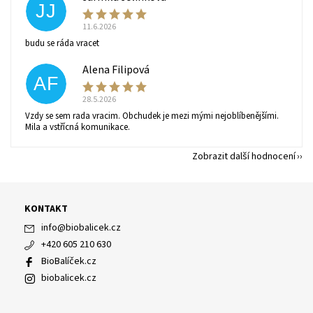
JJ
11.6.2026
budu se ráda vracet
Alena Filipová
AF
28.5.2026
Vzdy se sem rada vracim. Obchudek je mezi mými nejoblíbenějšími.
Mila a vstřícná komunikace.
Zobrazit další hodnocení
KONTAKT
info
@
biobalicek.cz
+420 605 210 630
BioBalíček.cz
biobalicek.cz