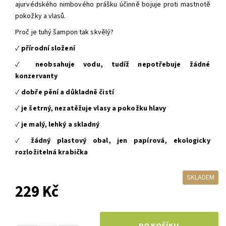
ajurvédského nimbového prášku účinně bojuje proti mastnotě
pokožky a vlasů.
Proč je tuhý šampon tak skvělý?
✓
přírodní složení
✓
neobsahuje vodu, tudíž nepotřebuje žádné
konzervanty
✓
dobře pění a důkladně čistí
✓
je šetrný, nezatěžuje vlasy a pokožku hlavy
✓
je malý, lehký a skladný
✓
žádný plastový obal, jen papírová, ekologicky
rozložitelná krabička
SKLADEM
229 Kč