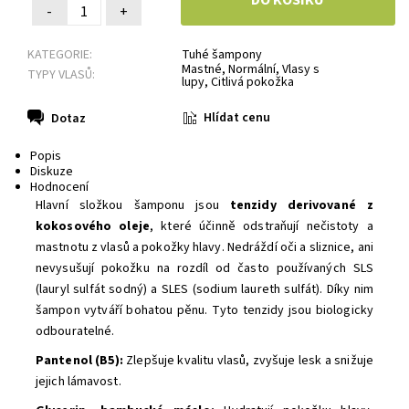
-
+
KATEGORIE:
Tuhé šampony
Mastné
,
Normální
,
Vlasy s
TYPY VLASŮ:
lupy
,
Citlivá pokožka
Hlídat cenu
Dotaz
Popis
Diskuze
Hodnocení
Hlavní složkou šamponu jsou
tenzidy derivované z
kokosového oleje
, které účinně odstraňují nečistoty a
mastnotu z vlasů a pokožky hlavy. Nedráždí oči a sliznice, ani
nevysušují pokožku na rozdíl od často používaných SLS
(lauryl sulfát sodný) a SLES (sodium laureth sulfát). Díky nim
šampon vytváří bohatou pěnu. Tyto tenzidy jsou biologicky
odbouratelné.
Pantenol (B5):
Zlepšuje kvalitu vlasů, zvyšuje lesk a snižuje
jejich lámavost.