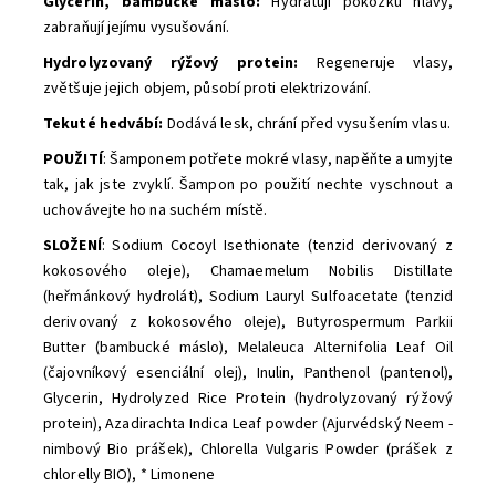
Glycerin, bambucké máslo:
Hydratují pokožku hlavy,
zabraňují jejímu vysušování.
Hydrolyzovaný rýžový protein:
Regeneruje vlasy,
zvětšuje jejich objem, působí proti elektrizování.
Tekuté hedvábí:
Dodává lesk, chrání před vysušením vlasu.
POUŽITÍ
: Šamponem potřete mokré vlasy, napěňte a umyjte
tak, jak jste zvyklí. Šampon po použití nechte vyschnout a
uchovávejte ho na suchém místě.
SLOŽENÍ
: Sodium Cocoyl Isethionate (tenzid derivovaný z
kokosového oleje), Chamaemelum Nobilis Distillate
(heřmánkový hydrolát), Sodium Lauryl Sulfoacetate (tenzid
derivovaný z kokosového oleje), Butyrospermum Parkii
Butter (bambucké máslo), Melaleuca Alternifolia Leaf Oil
(čajovníkový esenciální olej), Inulin, Panthenol (pantenol),
Glycerin, Hydrolyzed Rice Protein (hydrolyzovaný rýžový
protein), Azadirachta Indica Leaf powder (Ajurvédský Neem -
nimbový Bio prášek), Chlorella Vulgaris Powder (prášek z
chlorelly BIO), * Limonene