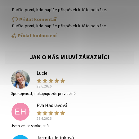
Buďte první, kdo napíše příspěvek k této položce.
Přidat komentář
Buďte první, kdo napíše příspěvek k této položce.
Přidat hodnocení
Lucie
L
28.6.2026
Spokojenost, nakupuju zde pravidelně.
Eva Hadravová
EH
28.6.2026
Vaše osobní údaje budou zpracovány dle
podmínek
Jsem velice spokojená
ochrany osobních údajů
.
Jarmila Jelínková