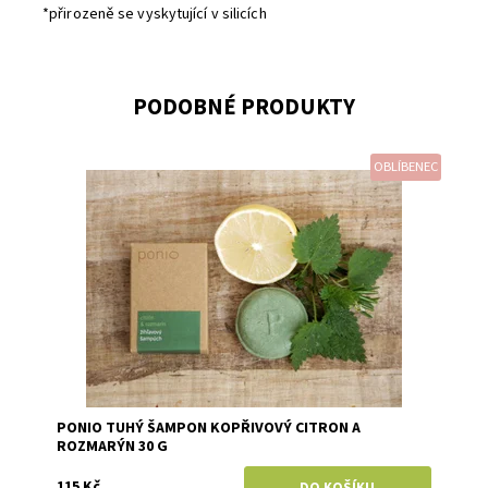
*přirozeně se vyskytující v silicích
PODOBNÉ PRODUKTY
OBLÍBENEC
Dostupnost:
Skladem
Značka:
Ponio
PONIO TUHÝ ŠAMPON KOPŘIVOVÝ CITRON A
ROZMARÝN 30 G
115 Kč