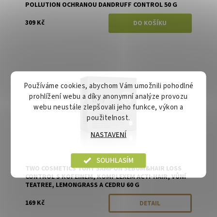
POLLUTION OCHRANOU DANDRUFF CONTROL 50 G
309 Kč
Dostupnost:
Momentálně vyprodáno
Značka:
Two Cosmetics
Používáme cookies, abychom Vám umožnili pohodlné
prohlížení webu a díky anonymní analýze provozu
webu neustále zlepšovali jeho funkce, výkon a
použitelnost.
NASTAVENÍ
SOUHLASÍM
TWO COSMETICS TUHÝ ŠAMPON SEBUM&HAIR LOSS
CONTROL S KOFEINEM, KOMPLEXEM ACTI-HAIR, VŮNÍ
TEATREE, LEMONGRASS A CEDRU 60 G
169 Kč
DETAIL