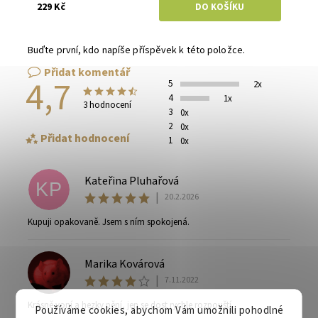
229 Kč
Buďte první, kdo napíše příspěvek k této položce.
Přidat komentář
4,7
5
2x
4
1x
3 hodnocení
3
0x
2
0x
Přidat hodnocení
1
0x
Kateřina Pluhařová
KP
|
20.2.2026
Kupuji opakovaně. Jsem s ním spokojená.
Marika Kovárová
MK
|
7.11.2022
Krásně voní a hezky pění, jen se dost rychle rozpouští.
Používáme cookies, abychom Vám umožnili pohodlné