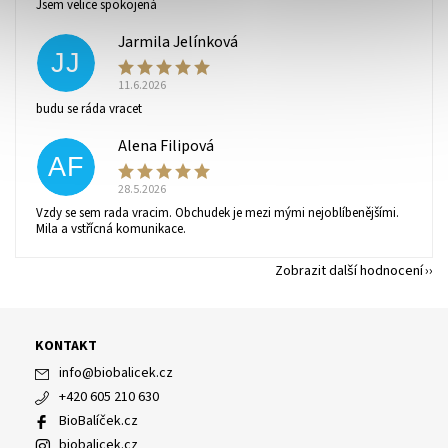
Jsem velice spokojená
Jarmila Jelínková
JJ
11.6.2026
budu se ráda vracet
Alena Filipová
AF
28.5.2026
Vzdy se sem rada vracim. Obchudek je mezi mými nejoblíbenějšími.
Mila a vstřícná komunikace.
Zobrazit další hodnocení
KONTAKT
info
@
biobalicek.cz
+420 605 210 630
BioBalíček.cz
biobalicek.cz