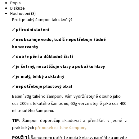
Popis
Diskuze
Hodnocení (3)
Proč je tuhý šampon tak skvělý?
✓
přírodní složení
✓
neobsahuje vodu, tudíž nepotřebuje žádné
konzervanty
✓
dobře pění a důkladně čistí
✓
je šetrný, nezatěžuje vlasy a pokožku hlavy
✓
je malý, lehký a skladný
✓
nepotřebuje plastový obal
Balení 30g tuhého šamponu Vám vydrží stejně dlouho jako
cca 200 ml tekutého šamponu, 60g verze stejně jako cca 400
ml tekutého šamponu.
TIP
: Šampon doporučuji skladovat a přenášet v jedné z
praktických
přenosek na tuhé šampony
.
POUŽITÍ
: Šamponem potřete mokré vlasy, napěňte a umyjte