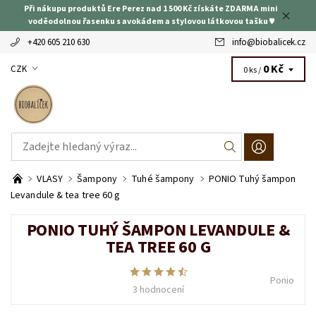
Při nákupu produktů Ere Perez nad 1 500 Kč získáte ZDARMA mini
voděodolnou řasenku s avokádem a stylovou látkovou tašku ♥
+420 605 210 630
info
@
biobalicek.cz
0 Kč
CZK
0 ks /
VLASY
Šampony
Tuhé šampony
PONIO Tuhý šampon
Levandule & tea tree 60 g
PONIO TUHÝ ŠAMPON LEVANDULE &
TEA TREE 60 G
Ponio
3 hodnocení