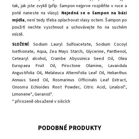
tak, jak jste zvyklí (příp. šampon nejprve rozpěňte v ruce a
poté naneste na vlasy).
Nejedná se o šampon na bázi
mýdla
, není tedy třeba oplachovat vlasy octem. Šampon po
použití nechte vyschnout a uchovávejte ho na suchém
místě.
SLOŽENÍ
:
Sodium Lauryl Sulfoacetate, Sodium Cocoyl
Isethionate, Aqua, Zea Mays Starch, Glycerine, Panthenol,
Cetearyl alcohol, Crambe Abyssinica Seed Oil, Olea
Europaea Fruit Oil, Piroctone Olamine, Lavandula
Angustifolia Oil, Melaleuca Alternifolia Leaf Oil, Helianthus
Annuus Seed Oil, Rosmarinus Officinalis Leaf Extract,
Onosma Echioides Root Powder, Citric Acid, Linalool*,
Limonene*, Geraniol*.
* přirozeně obsažené v silicích
PODOBNÉ PRODUKTY