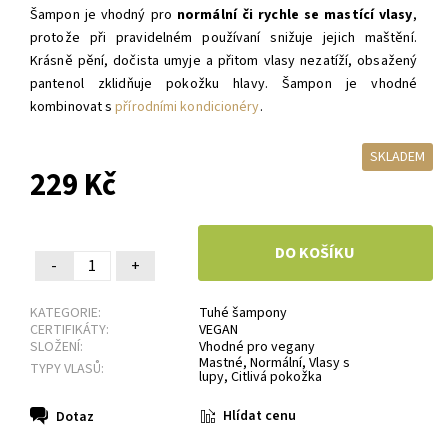
Šampon je vhodný pro
normální či rychle se mastící vlasy
,
protože při pravidelném používaní snižuje jejich maštění.
Krásně pění, dočista umyje a přitom vlasy nezatíží, obsažený
pantenol zklidňuje pokožku hlavy. Šampon je vhodné
kombinovat s
přírodními kondicionéry
.
SKLADEM
229 Kč
-
+
KATEGORIE:
Tuhé šampony
CERTIFIKÁTY:
VEGAN
SLOŽENÍ:
Vhodné pro vegany
Mastné
,
Normální
,
Vlasy s
TYPY VLASŮ:
lupy
,
Citlivá pokožka
Hlídat cenu
Dotaz