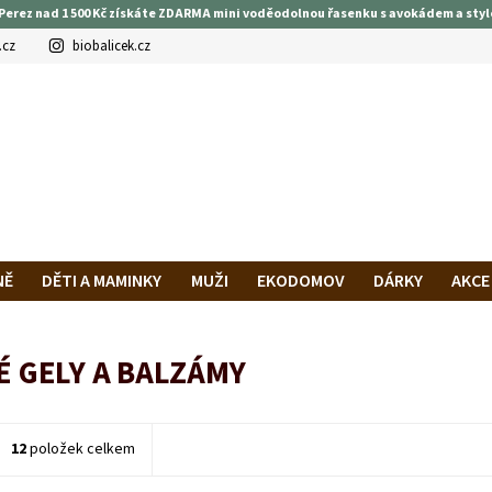
Perez nad 1 500 Kč získáte ZDARMA mini voděodolnou řasenku s avokádem a styl
.cz
biobalicek.cz
NĚ
DĚTI A MAMINKY
MUŽI
EKODOMOV
DÁRKY
AKCE
PRAVA A PLATBA
HODNOCENÍ OBCHODU
VĚRNOSTNÍ PROG
É GELY A BALZÁMY
12
položek celkem