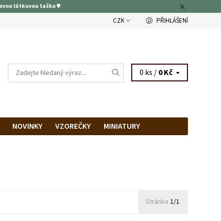
ovou látkovou tašku ♥
CZK
PŘIHLÁŠENÍ
0 ks /
0 Kč
NOVINKY
VZOREČKY
MINIATURY
RAM
PRODEJNA
Stránka
1/1