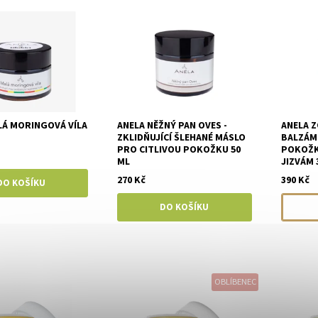
LÁ MORINGOVÁ VÍLA
ANELA NĚŽNÝ PAN OVES -
ANELA Z
ZKLIDŇUJÍCÍ ŠLEHANÉ MÁSLO
BALZÁM
PRO CITLIVOU POKOŽKU 50
POKOŽK
ML
JIZVÁM 
270 Kč
390 Kč
OBLÍBENEC