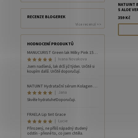
NATUINT 
S ALOE VE
RECENZE BLOGEREK
359 Kč
Více recenzí >>
HODNOCENÍ PRODUKTŮ
MANUCURIST Green lak Milky Pink 15 ml
|
Ivana Novakova
Jsem nadšená, lak drží již týden. Určitě si
koupím další. Určitě doporučují.
NATUINT Hydratační sérum Kolagen 30 ml
|
Jana
Skvěle hydratuhe!Doporučuji.
FRAELA Lip tint Grace
|
Lucie
Přirozený, ne příliš nápadný studený
odstín - přesně to, co jsem chtěla.