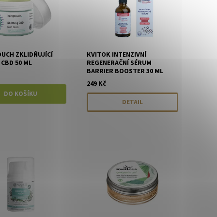
UCH ZKLIDŇUJÍCÍ
KVITOK INTENZIVNÍ
CBD 50 ML
REGENERAČNÍ SÉRUM
BARRIER BOOSTER 30 ML
249 Kč
DETAIL