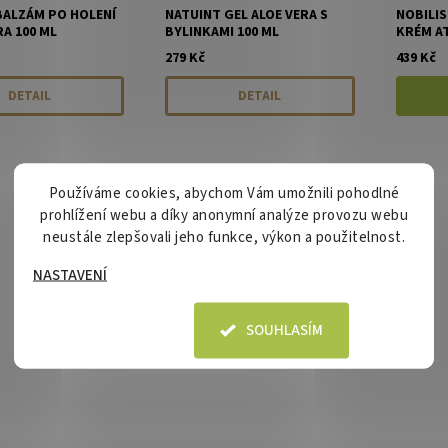
BALZÁM PO HOLENÍ
NATUINT GEL ALOE VERA S
NOBILIS
RA 100 ML
BYLINKAMI 100 ML
KRÉM AT
279 Kč
439 Kč
DETAIL
DETAIL
Používáme cookies, abychom Vám umožnili pohodlné
prohlížení webu a díky anonymní analýze provozu webu
neustále zlepšovali jeho funkce, výkon a použitelnost.
NASTAVENÍ
SOUHLASÍM