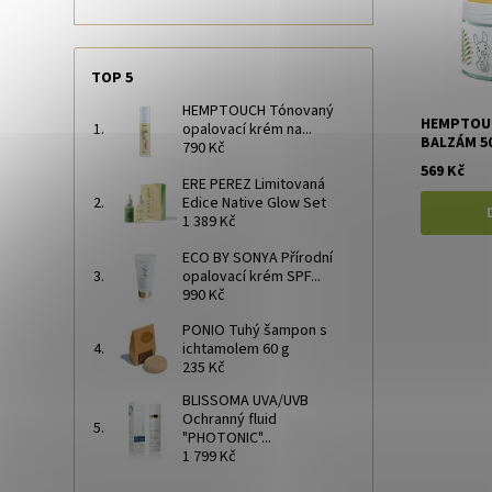
TOP 5
HEMPTOUCH Tónovaný
HEMPTOUC
opalovací krém na...
BALZÁM 5
790 Kč
569 Kč
ERE PEREZ Limitovaná
Edice Native Glow Set
1 389 Kč
ECO BY SONYA Přírodní
opalovací krém SPF...
990 Kč
PONIO Tuhý šampon s
ichtamolem 60 g
235 Kč
BLISSOMA UVA/UVB
Ochranný fluid
"PHOTONIC"...
1 799 Kč