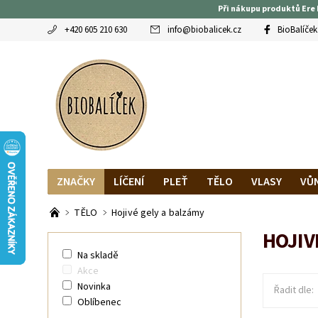
Při nákupu produktů Ere 
+420 605 210 630
info
@
biobalicek.cz
BioBalíček
ZNAČKY
LÍČENÍ
PLEŤ
TĚLO
VLASY
VŮ
OBLÍBENCI
MAGAZÍN
RECENZE BLOGEREK
DO
TĚLO
Hojivé gely a balzámy
HOJIV
Na skladě
Akce
Novinka
Řadit dle:
Oblíbenec