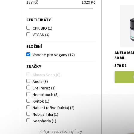
137
Kč
1029
Kč
CERTIFIKÁTY
CPK BIO
(1)
VEGAN
(4)
SLOŽENÍ
ANELA MA
Vhodné pro vegany
(12)
30 ML
370 Kč
ZNAČKY
Almara Soap
(0)
Anela
(3)
Ere Perez
(1)
Hemptouch
(3)
Kvitok
(1)
Natuint (dříve Dulcia)
(2)
Nobilis Tilia
(1)
Soaphoria
(1)
Vymazat všechny filtry