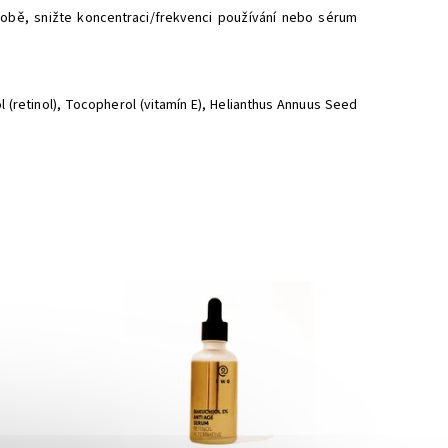
odobě, snižte koncentraci/frekvenci používání nebo sérum
ol (retinol), Tocopherol (vitamín E), Helianthus Annuus Seed
Dostupnost:
Skladem
Značka:
Two Cosmetics