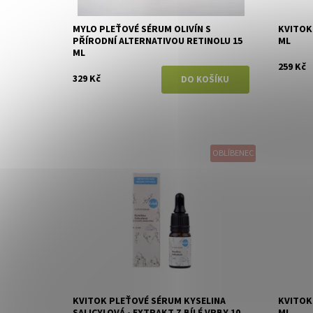
MYLO PLEŤOVÉ SÉRUM OLIVÍN S
KVITOK
PŘÍRODNÍ ALTERNATIVOU RETINOLU 15
ML
ML
259 Kč
329 Kč
OBLÍBENEC
Dostupnost:
Skladem
Dostupn
Značka:
Kvitok
Značka:
KVITOK PLEŤOVÉ SÉRUM KYSELINA
KVITOK
SALICYLOVÁ - EXTRAKT Z BÍLÉ VRBY 10
ML