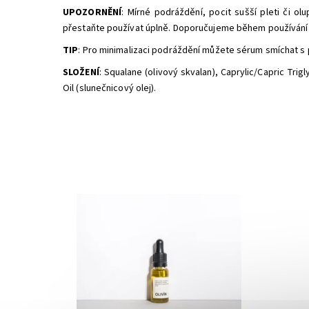
UPOZORNĚNÍ
: Mírné podráždění, pocit sušší pleti či o
přestaňte používat úplně. Doporučujeme během používání 
TIP
: Pro minimalizaci podráždění můžete sérum smíchat s
SLOŽENÍ
: Squalane (olivový skvalan), Caprylic/Capric Trig
Oil (slunečnicový olej).
Dostupnost:
Skladem
Dostupn
Značka:
Mylo
Značka: