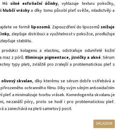
dí. Má
silné exfoliační účinky
, vyhlazuje texturu pokožky,
i hlubší vrásky
a díky tomu působí pleť svěže, mladistvěji a
 najdete ve formě
lipozomů
. Zapouzdření do lipozomů
snižuje
činky
, zlepšuje distribuci a využitelnost v pokožce, prodlužuje
zlepšuje stabilitu.
e produkci kolagenu a elastinu, odstraňuje odumřelé kožní
 a maz z pórů.
Eliminuje pigmentace, jizvičky a akné
. Sérum
chny typy pleti, zvláště pro zralejší a problematickou pleť s
e
olivový skvalan
, díky kterému se sérum dobře vstřebává a
přirozeného ochranného filmu. Díky svým silným antioxidačním
í pleť a minimalizuje tvorbu vrásek. Komedogenita skvalanu je
vni, nezanáší póry, proto se hodí i pro problematickou pleť.
á a zanechává na pleti sametový pocit.
SKLADEM