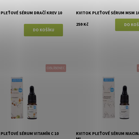
 PLEŤOVÉ SÉRUM DRAČÍ KREV 10
KVITOK PLEŤOVÉ SÉRUM MSM 1
259 Kč
OBLÍBENEC
ost:
Skladem
Dostupnost:
Skladem
Kvitok
Značka:
Kvitok
 PLEŤOVÉ SÉRUM VITAMÍN C 10
KVITOK PLEŤOVÉ SÉRUM NIACIN
ML