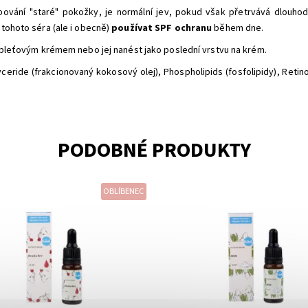
lupování "staré" pokožky, je normální jev, pokud však přetrvává dlouh
tohoto séra (ale i obecně)
používat SPF ochranu
během dne.
 pleťovým krémem nebo jej nanést jako poslední vrstvu na krém.
lyceride (frakcionovaný kokosový olej), Phospholipids (fosfolipidy), Retin
PODOBNÉ PRODUKTY
OBLÍBENEC
ost:
Skladem
Dostupnost:
Skladem
Kvitok
Značka:
Kvitok