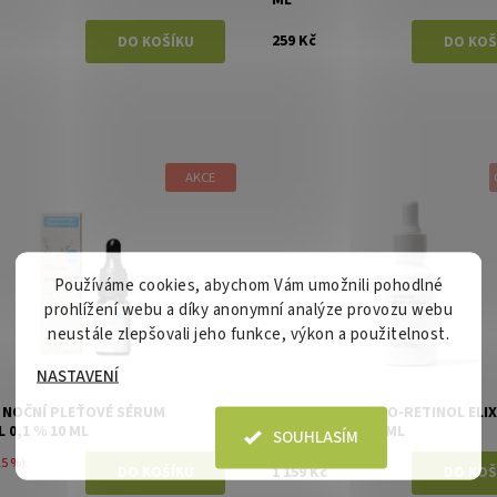
259 Kč
AKCE
ost:
Skladem
Dostupnost:
Skladem
Kvitok
Značka:
Ere Perez
Používáme cookies, abychom Vám umožnili pohodlné
prohlížení webu a díky anonymní analýze provozu webu
neustále zlepšovali jeho funkce, výkon a použitelnost.
NASTAVENÍ
 NOČNÍ PLEŤOVÉ SÉRUM
ERE PEREZ PHYTO-RETINOL ELIX
 0,1 % 10 ML
BÍLÝM ČAJEM 30 ML
SOUHLASÍM
15 %)
1 159 Kč