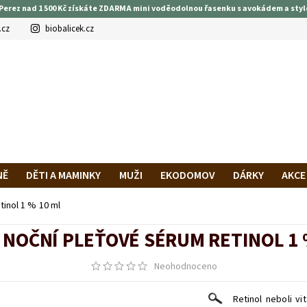
Perez nad 1 500 Kč získáte ZDARMA mini voděodolnou řasenku s avokádem a styl
.cz
biobalicek.cz
NĚ
DĚTI A MAMINKY
MUŽI
EKODOMOV
DÁRKY
AKCE
PRAVA A PLATBA
HODNOCENÍ OBCHODU
VĚRNOSTNÍ PROG
inol 1 % 10 ml
 NOČNÍ PLEŤOVÉ SÉRUM RETINOL 1 
Neohodnoceno
Retinol neboli v