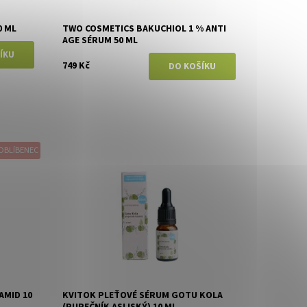
0 ML
TWO COSMETICS BAKUCHIOL 1 % ANTI
AGE SÉRUM 50 ML
749 Kč
OBLÍBENEC
Dostupnost:
Momentálně vyprodáno
Značka:
Kvitok
AMID 10
KVITOK PLEŤOVÉ SÉRUM GOTU KOLA
(PUPEČNÍK ASIJSKÝ) 10 ML