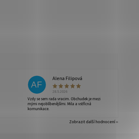
Alena Filipová
AF
28.5.2026
Vzdy se sem rada vracim. Obchudek je mezi
mými nejoblíbenějšími. Mila a vstřícná
komunikace.
Zobrazit další hodnocení