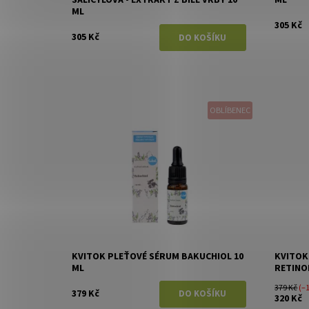
ML
305 Kč
305 Kč
OBLÍBENEC
Dostupnost:
Skladem
Dostupn
Značka:
Kvitok
Značka:
KVITOK PLEŤOVÉ SÉRUM BAKUCHIOL 10
KVITOK
ML
RETINOL
379 Kč
(–
379 Kč
320 Kč