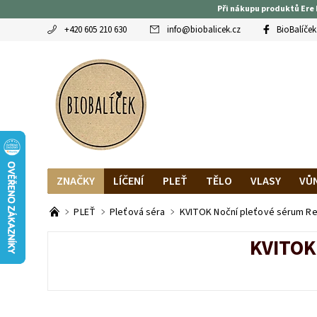
Při nákupu produktů Ere 
+420 605 210 630
info
@
biobalicek.cz
BioBalíček
ZNAČKY
LÍČENÍ
PLEŤ
TĚLO
VLASY
VŮ
OBLÍBENCI
MAGAZÍN
RECENZE BLOGEREK
DO
PLEŤ
Pleťová séra
KVITOK Noční pleťové sérum Ret
KVITOK