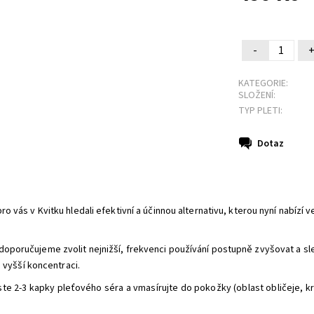
-
KATEGORIE:
SLOŽENÍ:
TYP PLETI:
Dotaz
 vás v Kvitku hledali efektivní a účinnou alternativu, kterou nyní nabízí v
doporučujeme zvolit nejnižší, frekvenci používání postupně zvyšovat a sle
i vyšší koncentraci.
te 2-3 kapky pleťového séra a vmasírujte do pokožky (oblast obličeje, kr