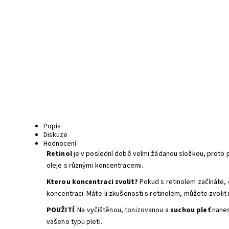
Popis
Diskuze
Hodnocení
R
etinol
je v poslední době velmi žádanou složkou, proto pro
oleje s různými koncentracemi.
Kterou koncentraci zvolit?
Pokud s retinolem začínáte, 
koncentraci. Máte-li zkušenosti s retinolem, můžete zvolit 
POUŽITÍ
: Na vyčištěnou, tonizovanou a
suchou
pleť
nanes
vašeho typu pleti.