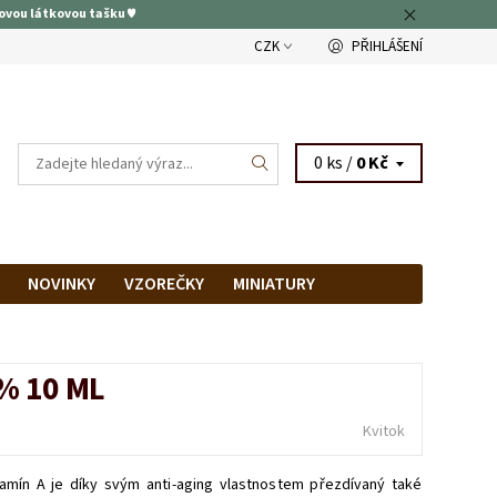
ovou látkovou tašku ♥
CZK
PŘIHLÁŠENÍ
0 ks /
0 Kč
NOVINKY
VZOREČKY
MINIATURY
RAM
PRODEJNA
% 10 ML
Kvitok
itamín A je díky svým anti-aging vlastnostem přezdívaný také