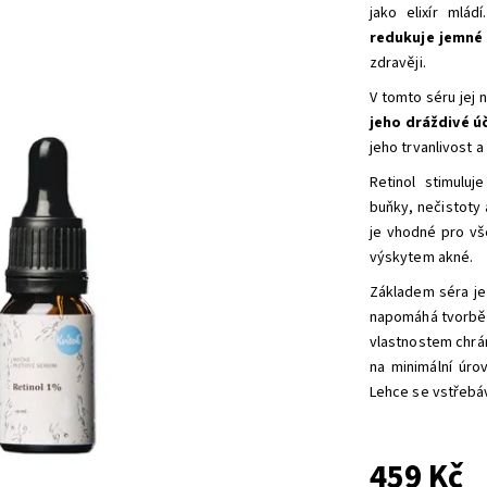
jako elixír mlá
redukuje jemné 
zdravěji.
V tomto séru jej
jeho dráždivé ú
jeho trvanlivost a 
Retinol stimuluj
buňky, nečistoty
je vhodné pro vše
výskytem akné.
Základem séra j
napomáhá tvorbě 
vlastnostem chrán
na minimální úro
Lehce se vstřebáv
459 Kč