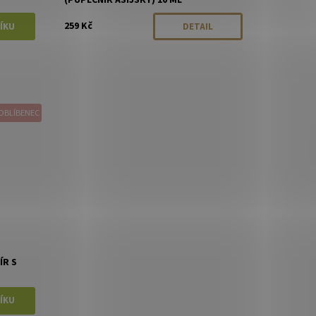
259 Kč
DETAIL
OBLÍBENEC
ÍR S