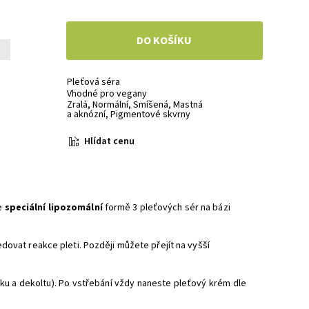
+
Pleťová séra
Vhodné pro vegany
Zralá
,
Normální
,
Smíšená
,
Mastná
a aknózní
,
Pigmentové skvrny
Hlídat cenu
e
speciální lipozomální
formě 3 pleťových sér na bázi
dovat reakce pleti. Později můžete přejít na vyšší
ku a dekoltu). Po vstřebání vždy naneste pleťový krém dle