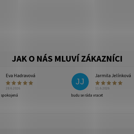
Eva Hadravová
Jarmila Jelínková
JJ
28.6.2026
11.6.2026
e spokojená
budu se ráda vracet
ny osobních údajů
.