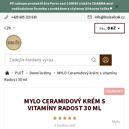
Při nákupu produktů Ere Perez nad 1 500 Kč získáte ZDARMA mini
voděodolnou řasenku s avokádem a stylovou látkovou tašku ♥
+420 605 210 630
info
@
biobalicek.cz
0 Kč
CZK
0 ks /
PLEŤ
Denní krémy
MYLO Ceramidový krém s vitamíny
Radost 30 ml
OBLÍBENEC
MYLO CERAMIDOVÝ KRÉM S
VITAMÍNY RADOST 30 ML
Mylo
2 hodnocení