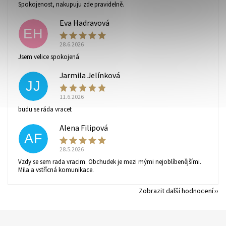
Spokojenost, nakupuju zde pravidelně.
Eva Hadravová
EH
28.6.2026
Jsem velice spokojená
Jarmila Jelínková
JJ
11.6.2026
budu se ráda vracet
Alena Filipová
AF
28.5.2026
Vzdy se sem rada vracim. Obchudek je mezi mými nejoblíbenějšími.
Mila a vstřícná komunikace.
Zobrazit další hodnocení