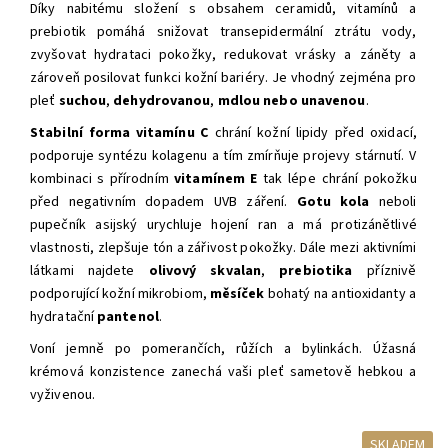
Díky nabitému složení s obsahem ceramidů, vitamínů a
prebiotik pomáhá snižovat transepidermální ztrátu vody,
zvyšovat hydrataci pokožky, redukovat vrásky a záněty a
zároveň posilovat funkci kožní bariéry. Je vhodný zejména pro
pleť
suchou
,
dehydrovanou
,
mdlou nebo unavenou
.
Stabilní forma vitamínu C
chrání kožní lipidy před oxidací,
podporuje syntézu kolagenu a tím zmírňuje projevy stárnutí. V
kombinaci s přírodním
vitamínem E
tak lépe chrání pokožku
před negativním dopadem UVB záření.
Gotu kola
neboli
pupečník asijský urychluje hojení ran a má protizánětlivé
vlastnosti, zlepšuje tón a zářivost pokožky. Dále mezi aktivními
látkami najdete
olivový skvalan
,
prebiotika
příznivě
podporující kožní mikrobiom,
měsíček
bohatý na antioxidanty a
hydratační
pantenol
.
Voní jemně po pomerančích, růžích a bylinkách. Úžasná
krémová konzistence zanechá vaši pleť sametově hebkou a
vyživenou.
SKLADEM