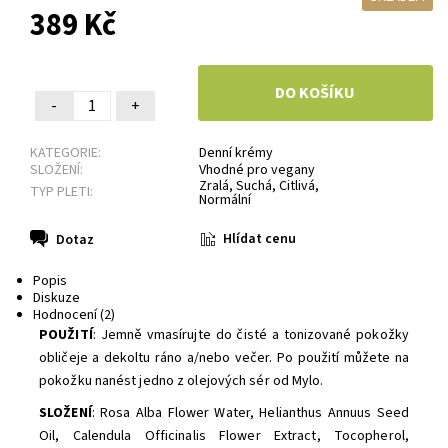
389 Kč
-
+
KATEGORIE:
Denní krémy
SLOŽENÍ:
Vhodné pro vegany
Zralá
,
Suchá
,
Citlivá
,
TYP PLETI:
Normální
Hlídat cenu
Dotaz
Popis
Diskuze
Hodnocení (2)
POUŽITÍ
: Jemně vmasírujte do čisté a tonizované pokožky
obličeje a dekoltu ráno a/nebo večer. Po použití můžete na
pokožku nanést jedno z olejových sér od Mylo.
SLOŽENÍ
: Rosa Alba Flower Water, Helianthus Annuus Seed
Oil, Calendula Officinalis Flower Extract, Tocopherol,