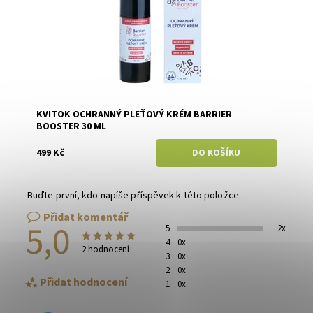
KVITOK OCHRANNÝ PLEŤOVÝ KRÉM BARRIER
BOOSTER 30 ML
499 Kč
Buďte první, kdo napíše příspěvek k této položce.
Přidat komentář
5,0
5
2x
4
0x
2 hodnocení
3
0x
2
0x
Přidat hodnocení
1
0x