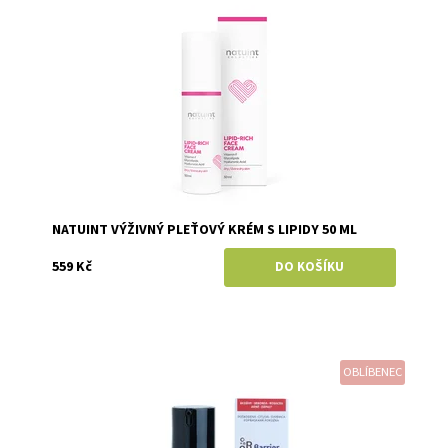
Značka:
Natuint (dříve Dulcia)
NATUINT VÝŽIVNÝ PLEŤOVÝ KRÉM S LIPIDY 50 ML
559 Kč
OBLÍBENEC
Dostupnost:
Skladem
Značka:
Kvitok