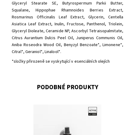
Glyceryl Stearate SE, Butyrospermum Parkii Butter,
Squalane, Hippophae Rhamnoides Berries Extract,
Rosmarinus Officinalis Leaf Extract, Glycerin, Centella
Asiatica Leaf Extract, Inulin, Fructose, Panthenol, Triolein,
Glyceryl Dioleate, Ceramide NP, Ascorbyl Tetraisopalmitate,
Citrus Aurantium Dulcis Peel Oil, Juniperus Communis Oil,
Aniba Roseodra Wood Oil, Benyzyl Benzoate*, Limonene*,
Citral*, Geraniol*, Linalool*.
*složky přirozeně se vyskytující v esenciálních olejích
PODOBNÉ PRODUKTY
Dostupnost:
Momentálně vyprodáno
Značka:
Mylo