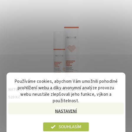
Používáme cookies, abychom Vám umožnili pohodlné
prohlížení webu a díky anonymní analýze provozu
NATUINT ŠÍPKOVÝ KRÉM NA OBLIČEJ 50 ML
webu neustále zlepšovali jeho funkce, výkon a
520 Kč
použitelnost.
NASTAVENÍ
SOUHLASÍM