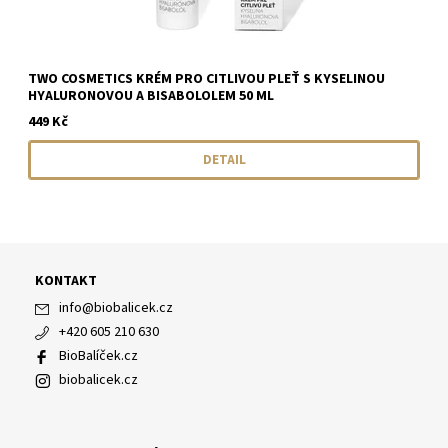
TWO COSMETICS KRÉM PRO CITLIVOU PLEŤ S KYSELINOU
HYALURONOVOU A BISABOLOLEM 50 ML
449 Kč
DETAIL
KONTAKT
info
@
biobalicek.cz
+420 605 210 630
BioBalíček.cz
biobalicek.cz