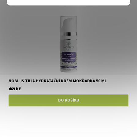
NOBILIS TILIA HYDRATAČNÍ KRÉM MOKŘADKA 50 ML
469 Kč