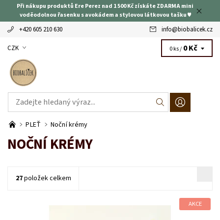
Při nákupu produktů Ere Perez nad 1 500 Kč získáte ZDARMA mini
voděodolnou řasenku s avokádem a stylovou látkovou tašku ♥
+420 605 210 630
info
@
biobalicek.cz
0 Kč
CZK
0 ks /
PLEŤ
Noční krémy
NOČNÍ KRÉMY
27
položek celkem
AKCE